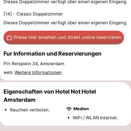
Dieses Doppelzimmer verfügt über einen eigenen Eingang.
Südholland
Praktisch
[14] - Classic Doppelzimmer
Dieses Doppelzimmer verfügt über einen eigenen Eingang.
Forum
Reisebuchshop
Preise hier ansehen
und direkt online reservieren
Őffentliche
Fur Information und Reservierungen
Verkehr
Route
Piri Reisplein 34, Amsterdam
web.
Weitere Informationen
Hauptbahnhof
Schiphol
Eigenschaften von Hotel Not Hotel
Amsterdam
Eindhoven
Medien
Rauchen verboten.
Parken
WiFi / WLAN Internet.
Tipps