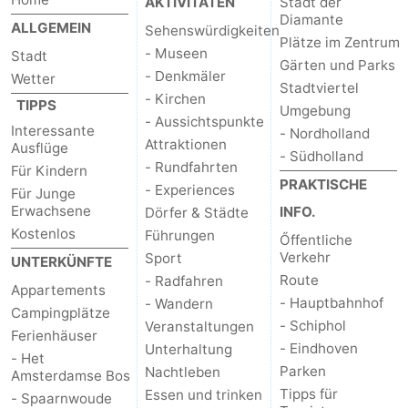
AKTIVITÄTEN
Stadt der
Diamante
ALLGEMEIN
Sehenswürdigkeiten
Plätze im Zentrum
- Museen
Stadt
Gärten und Parks
- Denkmäler
Wetter
Stadtviertel
- Kirchen
TIPPS
Umgebung
- Aussichtspunkte
Interessante
- Nordholland
Attraktionen
Ausflüge
- Südholland
- Rundfahrten
Für Kindern
PRAKTISCHE
- Experiences
Für Junge
Erwachsene
INFO.
Dörfer & Städte
Kostenlos
Führungen
Őffentliche
Verkehr
Sport
UNTERKÜNFTE
Route
- Radfahren
Appartements
- Hauptbahnhof
- Wandern
Campingplätze
- Schiphol
Veranstaltungen
Ferienhäuser
- Eindhoven
Unterhaltung
- Het
Parken
Nachtleben
Amsterdamse Bos
Tipps für
Essen und trinken
- Spaarnwoude