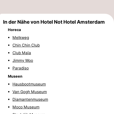
für
Medizin
Touristen
Adressen
Wetter
In der Nähe von Hotel Not Hotel Amsterdam
Horeca
Kontakt
Melkweg
Chin Chin Club
Club Maïa
Jimmy Woo
Paradiso
Museen
Hausbootmuseum
Van Gogh Museum
Diamantenmuseum
Moco Museum