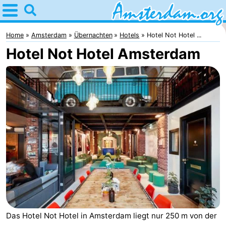
Home
Amsterdam
Home
Amsterdam
Übernachten
Hotels
Hotel Not Hotel ...
Hotel Not Hotel Amsterdam
Interessante
Ausflüge
Für
Kindern
Für
Junge
Kostenlos
Erwachsene
Übernachten
Appartements
Campingplätze
Das Hotel Not Hotel in Amsterdam liegt nur 250 m von der
Ferienhäuser