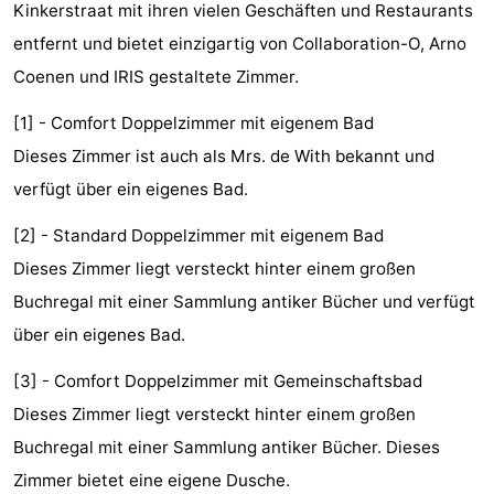
Kinkerstraat mit ihren vielen Geschäften und Restaurants
-
entfernt und bietet einzigartig von Collaboration-O, Arno
Coenen und IRIS gestaltete Zimmer.
Het
-
[1] - Comfort Doppelzimmer mit eigenem Bad
Amsterdamse
Spaarnwoude
Hotels
Dieses Zimmer ist auch als Mrs. de With bekannt und
Bos
Zimmer
verfügt über ein eigenes Bad.
(mit
Lastminutes
[2] - Standard Doppelzimmer mit eigenem Bad
Dieses Zimmer liegt versteckt hinter einem großen
Frühstück)
Museen
Buchregal mit einer Sammlung antiker Bücher und verfügt
Attraktionen
über ein eigenes Bad.
Sehen
[3] - Comfort Doppelzimmer mit Gemeinschaftsbad
Dieses Zimmer liegt versteckt hinter einem großen
&
-
Buchregal mit einer Sammlung antiker Bücher. Dieses
tun
Museen
-
Zimmer bietet eine eigene Dusche.