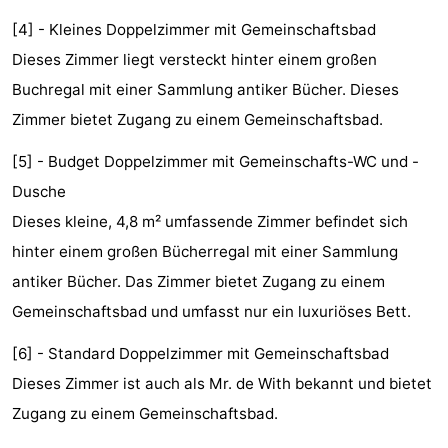
Denkmäler
-
[4] - Kleines Doppelzimmer mit Gemeinschaftsbad
Dieses Zimmer liegt versteckt hinter einem großen
Kirchen
-
Buchregal mit einer Sammlung antiker Bücher. Dieses
Aussichtspunkte
Attraktionen
Zimmer bietet Zugang zu einem Gemeinschaftsbad.
[5] - Budget Doppelzimmer mit Gemeinschafts-WC und -
-
Dusche
Rundfahrten
-
Dieses kleine, 4,8 m² umfassende Zimmer befindet sich
hinter einem großen Bücherregal mit einer Sammlung
Experiences
Dörfer
antiker Bücher. Das Zimmer bietet Zugang zu einem
&
Führungen
Gemeinschaftsbad und umfasst nur ein luxuriöses Bett.
Städte
Sport
[6] - Standard Doppelzimmer mit Gemeinschaftsbad
Dieses Zimmer ist auch als Mr. de With bekannt und bietet
-
Zugang zu einem Gemeinschaftsbad.
Radfahren
-