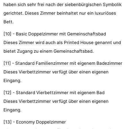
haben sich sehr frei nach der siebenbürgischen Symbolik
Homohauptstadt
gerichtet. Dieses Zimmer beinhaltet nur ein luxuriöses
Bett.
Rotlichtviertel
[10] - Basic Doppelzimmer mit Gemeinschaftsbad
Geschichte
Dieses Zimmer wird auch als Printed House genannt und
Stadt
bietet Zugang zu einem Gemeinschaftsbad.
der
Plätze
[11] - Standard Familienzimmer mit eigenem Badezimmer
Dieses Vierbettzimmer verfügt über einen eigenen
Diamante
im
Gärten
Eingang.
Zentrum
und
Stadtviertel
[12] - Standard Vierbettzimmer mit eigenem Bad
Parks
Umgebung
Dieses Vierbettzimmer verfügt über einen eigenen
Eingang.
-
[13] - Economy Doppelzimmer
Nordholland
-