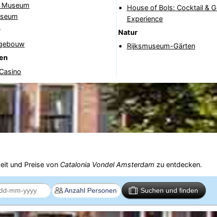
jk Museum
House of Bols: Cocktail & 
useum
Experience
r
Natur
tgebouw
Rijksmuseum-Gärten
nen
 Casino
eit und Preise von
Catalonia Vondel Amsterdam
zu entdecken.
Suchen und finden