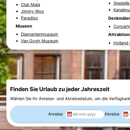
Stedeli
Club Maïa
Kanalm
Jimmy Woo
Paradiso
Denkmäle
Museen
Concer
Diamantenmuseum
Attraktio
Van Gogh Museum
Holland
Finden Sie Urlaub zu jeder Jahreszeit
Wählen Sie Ihr Anreise- und Abreisedatum, um die Verfügbark
Anreise
Abreise