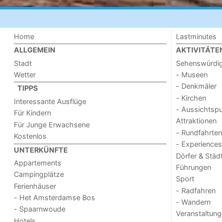
Home
Lastminutes
ALLGEMEIN
AKTIVITÄTE
Stadt
Sehenswürdig
Wetter
- Museen
- Denkmäler
TIPPS
- Kirchen
Interessante Ausflüge
- Aussichtsp
Für Kindern
Attraktionen
Für Junge Erwachsene
- Rundfahrten
Kostenlos
- Experiences
UNTERKÜNFTE
Dörfer & Städ
Appartements
Führungen
Campingplätze
Sport
Ferienhäuser
- Radfahren
- Het Amsterdamse Bos
- Wandern
- Spaarnwoude
Veranstaltun
Hotels