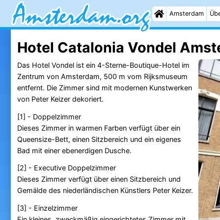
Amsterdam
Übe
Hotel Catalonia Vondel Ams
Das Hotel Vondel ist ein 4-Sterne-Boutique-Hotel im
Zentrum von Amsterdam, 500 m vom Rijksmuseum
entfernt. Die Zimmer sind mit modernen Kunstwerken
von Peter Keizer dekoriert.
[1] - Doppelzimmer
Dieses Zimmer in warmen Farben verfügt über ein
Queensize-Bett, einen Sitzbereich und ein eigenes
Bad mit einer ebenerdigen Dusche.
[2] - Executive Doppelzimmer
Dieses Zimmer verfügt über einen Sitzbereich und
Gemälde des niederländischen Künstlers Peter Keizer.
[3] - Einzelzimmer
Ein kleines, zweckmäßig eingerichtetes Zimmer mit