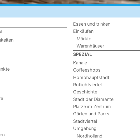
Essen und trinken
Einkäufen
N
- Märkte
keiten
- Warenhäuser
SPEZIAL
Kanale
unkte
Coffeeshops
Homohauptstadt
Rotlichtviertel
Geschichte
te
Stadt der Diamante
Plätze im Zentrum
Gärten und Parks
Stadtviertel
Umgebung
gen
- Nordholland