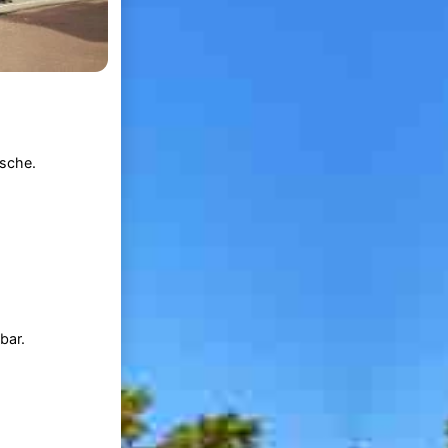
usche.
bar.