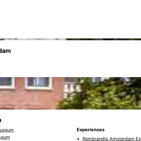
rdam
m
Experiences
useum
seum
Rembrandts Amsterdam Ex