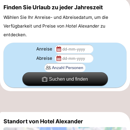
Finden Sie Urlaub zu jeder Jahreszeit
Südholland
Praktisch
Wählen Sie Ihr Anreise- und Abreisedatum, um die
Forum
Verfügbarkeit und Preise von
Hotel Alexander
zu
entdecken.
Reisebuchshop
Őffentliche
Anreise
Abreise
Verkehr
Route
Hauptbahnhof
Suchen und finden
Schiphol
Eindhoven
Parken
Standort von Hotel Alexander
Tipps