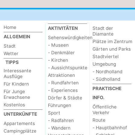
Home
AKTIVITÄTEN
Stadt der
Diamante
ALLGEMEIN
Sehenswürdigkeiten
Plätze im Zentrum
- Museen
Stadt
Gärten und Parks
- Denkmäler
Wetter
Stadtviertel
- Kirchen
TIPPS
Umgebung
- Aussichtspunkte
Interessante
- Nordholland
Attraktionen
Ausflüge
- Südholland
- Rundfahrten
Für Kindern
PRAKTISCHE
- Experiences
Für Junge
Erwachsene
INFO.
Dörfer & Städte
Kostenlos
Führungen
Őffentliche
Verkehr
Sport
UNTERKÜNFTE
Route
- Radfahren
Appartements
- Hauptbahnhof
- Wandern
Campingplätze