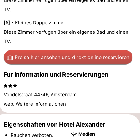
Diese Zimmer verfügen über ein eigenes Bad und einen
Denkmäler
-
TV.
Kirchen
-
[5] - Kleines Doppelzimmer
Diese Zimmer verfügen über ein eigenes Bad und einen
Aussichtspunkte
Attraktionen
TV.
-
Preise hier ansehen
und direkt online reservieren
Rundfahrten
-
Fur Information und Reservierungen
Experiences
Dörfer
&
Führungen
Vondelstraat 44-46, Amsterdam
web.
Weitere Informationen
Städte
Sport
-
Eigenschaften von Hotel Alexander
Medien
Radfahren
-
Rauchen verboten.