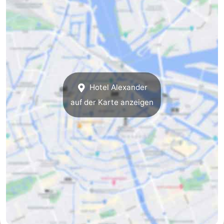
für
Medizin
Touristen
Adressen
Wetter
Kontakt
Hotel Alexander
auf der Karte anzeigen