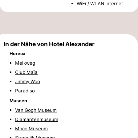
WiFi / WLAN Internet.
Wandern
Unterhaltung
Nachtleben
Essen
In der Nähe von Hotel Alexander
und
Einkäufen
Horeca
Melkweg
trinken
-
Club Maïa
Märkte
-
Jimmy Woo
Paradiso
Warenhäuser
Veranstaltungen
Museen
Spezial
Van Gogh Museum
Diamantenmuseum
Kanale
Moco Museum
Coffeeshops
Stedelijk Museum