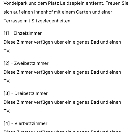
Vondelpark und dem Platz Leidseplein entfernt. Freuen Sie
-
sich auf einen Innenhof mit einem Garten und einer
Het
-
Terrasse mit Sitzgelegenheiten.
[1] - Einzelzimmer
Amsterdamse
Spaarnwoude
Hotels
Diese Zimmer verfügen über ein eigenes Bad und einen
Bos
Zimmer
TV.
(mit
Lastminutes
[2] - Zweibettzimmer
Diese Zimmer verfügen über ein eigenes Bad und einen
Frühstück)
Museen
TV.
Attraktionen
[3] - Dreibettzimmer
Sehen
Diese Zimmer verfügen über ein eigenes Bad und einen
TV.
&
-
[4] - Vierbettzimmer
tun
Museen
-