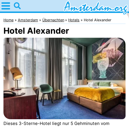
Home
Amsterdam
Home
Amsterdam
Übernachten
Hotels
Hotel Alexander
Hotel Alexander
Interessante
Ausflüge
Für
Kindern
Für
Junge
Kostenlos
Erwachsene
Übernachten
Appartements
Campingplätze
Ferienhäuser
Dieses 3-Sterne-Hotel liegt nur 5 Gehminuten vom