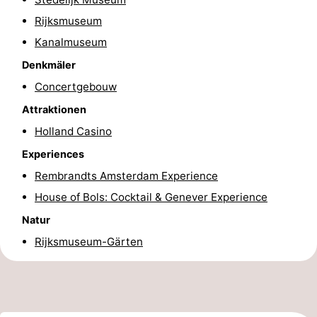
Rijksmuseum
Homohauptstadt
Kanalmuseum
Rotlichtviertel
Denkmäler
Geschichte
Concertgebouw
Attraktionen
Stadt
Holland Casino
der
Plätze
Experiences
Rembrandts Amsterdam Experience
Diamante
im
Gärten
House of Bols: Cocktail & Genever Experience
Zentrum
und
Stadtviertel
Natur
Rijksmuseum-Gärten
Parks
Umgebung
-
Nordholland
-