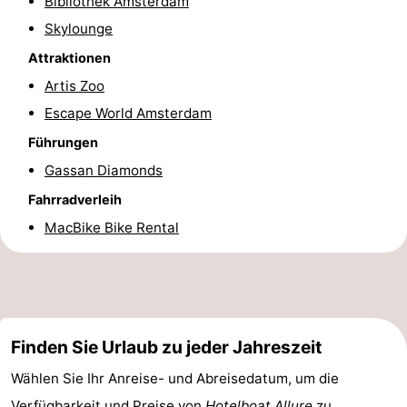
Bibliothek Amsterdam
Wandern
Unterhaltung
Skylounge
Attraktionen
Nachtleben
Artis Zoo
Essen
Escape World Amsterdam
Führungen
und
Einkäufen
Gassan Diamonds
trinken
-
Fahrradverleih
MacBike Bike Rental
Märkte
-
Warenhäuser
Veranstaltungen
Spezial
Finden Sie Urlaub zu jeder Jahreszeit
Kanale
Wählen Sie Ihr Anreise- und Abreisedatum, um die
Coffeeshops
Verfügbarkeit und Preise von
Hotelboat Allure
zu