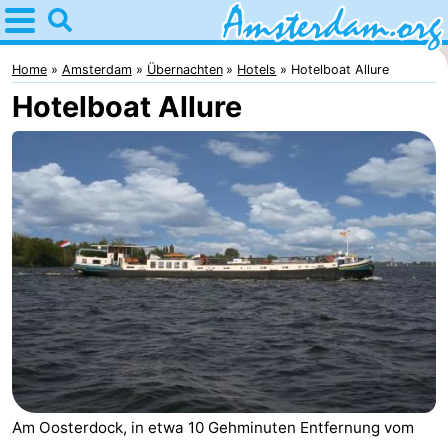
Home
Amsterdam
Home
Amsterdam
Übernachten
Hotels
Hotelboat Allure
Hotelboat Allure
Interessante
Ausflüge
Für
Kindern
Für
Junge
Kostenlos
Erwachsene
Übernachten
Appartements
Campingplätze
Ferienhäuser
Am Oosterdock, in etwa 10 Gehminuten Entfernung vom