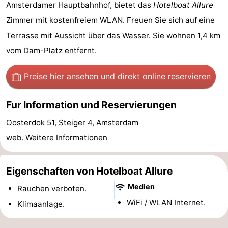
Amsterdamer Hauptbahnhof, bietet das
Hotelboat Allure
-
Zimmer mit kostenfreiem WLAN. Freuen Sie sich auf eine
Het
-
Terrasse mit Aussicht über das Wasser. Sie wohnen 1,4 km
vom Dam-Platz entfernt.
Amsterdamse
Spaarnwoude
Hotels
Preise hier ansehen
und direkt online reservieren
Bos
Zimmer
Fur Information und Reservierungen
(mit
Lastminutes
Oosterdok 51, Steiger 4, Amsterdam
Frühstück)
Museen
web.
Weitere Informationen
Attraktionen
Eigenschaften von Hotelboat Allure
Sehen
Medien
Rauchen verboten.
&
-
WiFi / WLAN Internet.
Klimaanlage.
tun
Museen
-