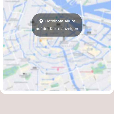
Südholland
Praktisch
Forum
Hotelboat Allure
auf der Karte anzeigen
Reisebuchshop
Őffentliche
Verkehr
Route
Hauptbahnhof
Schiphol
Eindhoven
Parken
Tipps