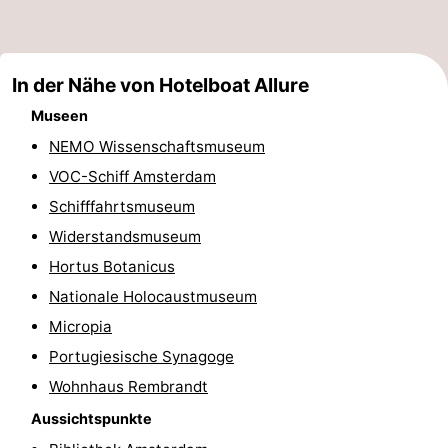
Denkmäler
-
Kirchen
-
In der Nähe von Hotelboat Allure
Aussichtspunkte
Attraktionen
Museen
NEMO Wissenschaftsmuseum
-
VOC-Schiff Amsterdam
Rundfahrten
-
Schifffahrtsmuseum
Widerstandsmuseum
Experiences
Dörfer
Hortus Botanicus
&
Führungen
Nationale Holocaustmuseum
Micropia
Städte
Sport
Portugiesische Synagoge
-
Wohnhaus Rembrandt
Aussichtspunkte
Radfahren
-