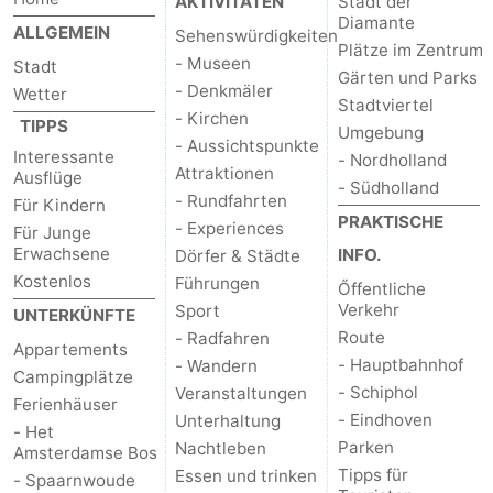
AKTIVITÄTEN
Stadt der
Diamante
ALLGEMEIN
Sehenswürdigkeiten
Plätze im Zentrum
- Museen
Stadt
Gärten und Parks
- Denkmäler
Wetter
Stadtviertel
- Kirchen
TIPPS
Umgebung
- Aussichtspunkte
Interessante
- Nordholland
Attraktionen
Ausflüge
- Südholland
- Rundfahrten
Für Kindern
PRAKTISCHE
- Experiences
Für Junge
Erwachsene
INFO.
Dörfer & Städte
Kostenlos
Führungen
Őffentliche
Verkehr
Sport
UNTERKÜNFTE
Route
- Radfahren
Appartements
- Hauptbahnhof
- Wandern
Campingplätze
- Schiphol
Veranstaltungen
Ferienhäuser
- Eindhoven
Unterhaltung
- Het
Parken
Nachtleben
Amsterdamse Bos
Tipps für
Essen und trinken
- Spaarnwoude