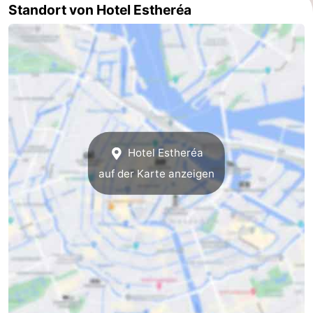
Standort von Hotel Estheréa
Südholland
Praktisch
Forum
Reisebuchshop
Őffentliche
Verkehr
Route
Hotel Estheréa
auf der Karte anzeigen
Hauptbahnhof
Schiphol
Eindhoven
Parken
Tipps