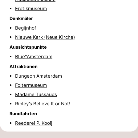
Erotikmuseum
Wandern
Unterhaltung
Denkmäler
Nachtleben
Begijnhof
Essen
Nieuwe Kerk (Neue Kirche)
Aussichtspunkte
und
Einkäufen
Blue°Amsterdam
trinken
-
Attraktionen
Dungeon Amsterdam
Märkte
-
Foltermuseum
Warenhäuser
Veranstaltungen
Madame Tussauds
Ripley’s Believe It or Not!
Spezial
Rundfahrten
Kanale
Reederei P. Kooij
Coffeeshops