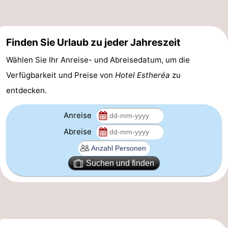
Homohauptstadt
Rotlichtviertel
Finden Sie Urlaub zu jeder Jahreszeit
Wählen Sie Ihr Anreise- und Abreisedatum, um die
Geschichte
Verfügbarkeit und Preise von
Hotel Estheréa
zu
Stadt
entdecken.
der
Plätze
Anreise
Diamante
im
Gärten
Abreise
Zentrum
und
Stadtviertel
Suchen und finden
Parks
Umgebung
-
Nordholland
-