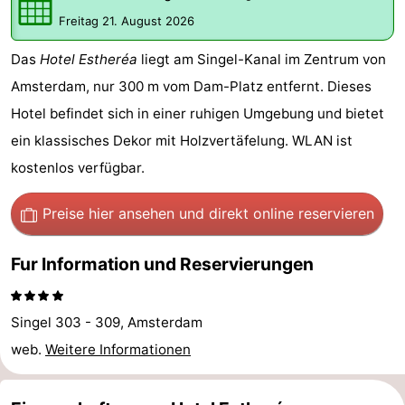
-
Freitag 21. August 2026
Das
Hotel Estheréa
liegt am Singel-Kanal im Zentrum von
Het
-
Amsterdam, nur 300 m vom Dam-Platz entfernt. Dieses
Amsterdamse
Spaarnwoude
Hotels
Hotel befindet sich in einer ruhigen Umgebung und bietet
ein klassisches Dekor mit Holzvertäfelung. WLAN ist
Bos
Zimmer
kostenlos verfügbar.
(mit
Lastminutes
Preise hier ansehen
und direkt online reservieren
Frühstück)
Museen
Fur Information und Reservierungen
Attraktionen
Sehen
Singel 303 - 309, Amsterdam
&
-
web.
Weitere Informationen
tun
Museen
-