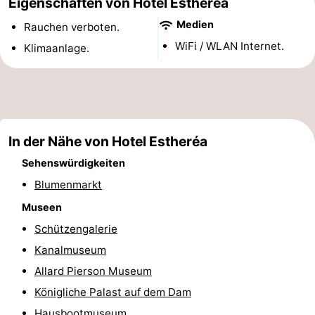
Eigenschaften von Hotel Estheréa
Denkmäler
-
Medien
Rauchen verboten.
WiFi / WLAN Internet.
Klimaanlage.
Kirchen
-
Aussichtspunkte
Attraktionen
-
In der Nähe von Hotel Estheréa
Rundfahrten
-
Sehenswürdigkeiten
Experiences
Dörfer
Blumenmarkt
Museen
&
Führungen
Schützengalerie
Städte
Sport
Kanalmuseum
Allard Pierson Museum
-
Königliche Palast auf dem Dam
Radfahren
-
Hausbootmuseum