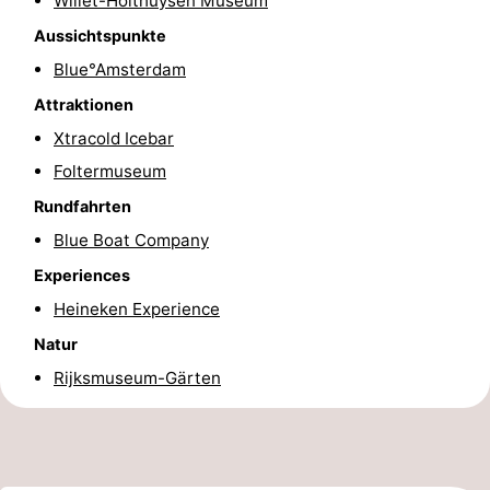
Willet-Holthuysen Museum
Wandern
Unterhaltung
Aussichtspunkte
Blue°Amsterdam
Nachtleben
Attraktionen
Essen
Xtracold Icebar
Foltermuseum
und
Einkäufen
Rundfahrten
trinken
-
Blue Boat Company
Experiences
Märkte
-
Heineken Experience
Warenhäuser
Veranstaltungen
Natur
Spezial
Rijksmuseum-Gärten
Kanale
Coffeeshops