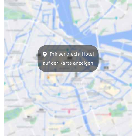
Südholland
Praktisch
Forum
Reisebuchshop
Őffentliche
Prinsengracht Hotel
auf der Karte anzeigen
Verkehr
Route
Hauptbahnhof
Schiphol
Eindhoven
Parken
Tipps