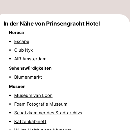
Denkmäler
-
Kirchen
-
In der Nähe von Prinsengracht Hotel
Horeca
Aussichtspunkte
Attraktionen
Escape
-
Club Nyx
AIR Amsterdam
Rundfahrten
-
Sehenswürdigkeiten
Experiences
Dörfer
Blumenmarkt
&
Führungen
Museen
Museum van Loon
Städte
Sport
Foam Fotografie Museum
-
Schatzkammer des Stadtarchivs
Katzenkabinett
Radfahren
-