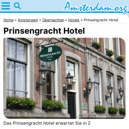
Home
Amsterdam
Home
Amsterdam
Übernachten
Hotels
Prinsengracht Hotel
Prinsengracht Hotel
Interessante
Ausflüge
Für
Kindern
Für
Junge
Kostenlos
Erwachsene
Übernachten
Appartements
Campingplätze
Ferienhäuser
Das
Prinsengracht Hotel
erwartet Sie in 2