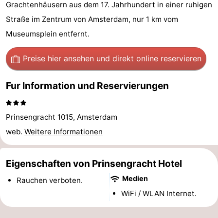
Grachtenhäusern aus dem 17. Jahrhundert in einer ruhigen
-
Straße im Zentrum von Amsterdam, nur 1 km vom
Het
-
Museumsplein entfernt.
Amsterdamse
Spaarnwoude
Hotels
Preise hier ansehen
und direkt online reservieren
Bos
Zimmer
Fur Information und Reservierungen
(mit
Lastminutes
Prinsengracht 1015, Amsterdam
Frühstück)
Museen
web.
Weitere Informationen
Attraktionen
Eigenschaften von Prinsengracht Hotel
Sehen
Medien
Rauchen verboten.
&
-
WiFi / WLAN Internet.
tun
Museen
-