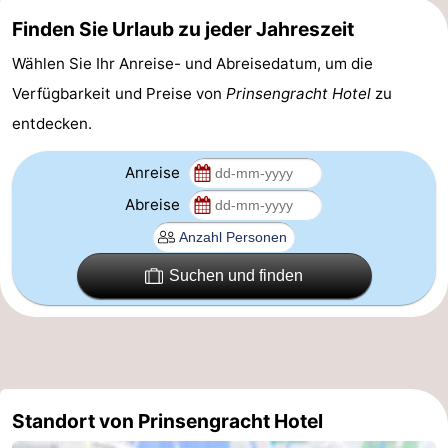
Finden Sie Urlaub zu jeder Jahreszeit
Homohauptstadt
Wählen Sie Ihr Anreise- und Abreisedatum, um die
Rotlichtviertel
Verfügbarkeit und Preise von
Prinsengracht Hotel
zu
Geschichte
entdecken.
Stadt
Anreise
Abreise
der
Plätze
Diamante
im
Gärten
Suchen und finden
Zentrum
und
Stadtviertel
Parks
Umgebung
-
Standort von Prinsengracht Hotel
Nordholland
-