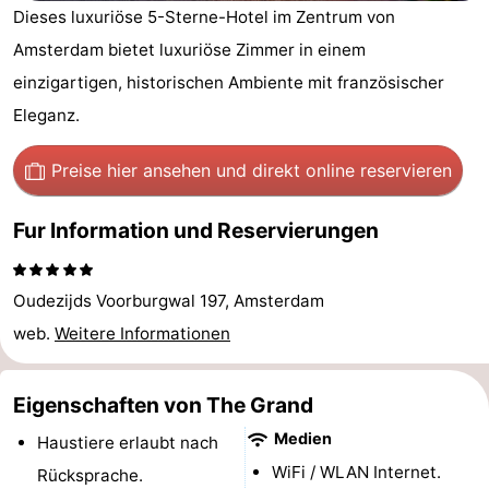
Dieses luxuriöse 5-Sterne-Hotel im Zentrum von
-
Amsterdam bietet luxuriöse Zimmer in einem
Het
-
einzigartigen, historischen Ambiente mit französischer
Eleganz.
Amsterdamse
Spaarnwoude
Hotels
Preise hier ansehen
und direkt online reservieren
Bos
Zimmer
(mit
Lastminutes
Fur Information und Reservierungen
Frühstück)
Museen
Oudezijds Voorburgwal 197, Amsterdam
Attraktionen
web.
Weitere Informationen
Sehen
Eigenschaften von The Grand
&
-
Medien
Haustiere erlaubt nach
tun
Museen
-
WiFi / WLAN Internet.
Rücksprache.