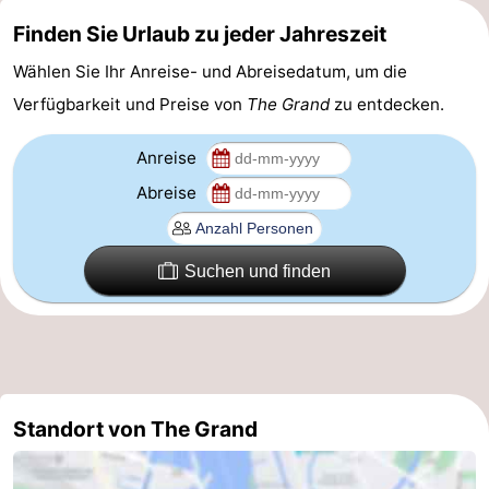
Finden Sie Urlaub zu jeder Jahreszeit
Homohauptstadt
Wählen Sie Ihr Anreise- und Abreisedatum, um die
Rotlichtviertel
Verfügbarkeit und Preise von
The Grand
zu entdecken.
Geschichte
Anreise
Stadt
Abreise
der
Plätze
Suchen und finden
Diamante
im
Gärten
Zentrum
und
Stadtviertel
Parks
Umgebung
-
Standort von The Grand
Nordholland
-