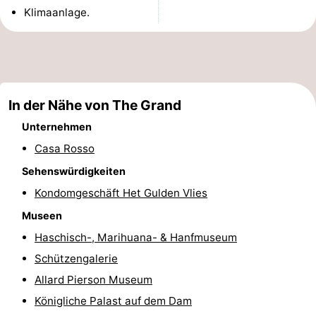
Klimaanlage.
Denkmäler
-
Kirchen
-
Aussichtspunkte
Attraktionen
In der Nähe von The Grand
-
Unternehmen
Rundfahrten
-
Casa Rosso
Sehenswürdigkeiten
Experiences
Dörfer
Kondomgeschäft Het Gulden Vlies
&
Führungen
Museen
Haschisch-, Marihuana- & Hanfmuseum
Städte
Sport
Schützengalerie
-
Allard Pierson Museum
Königliche Palast auf dem Dam
Radfahren
-