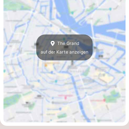
Südholland
Praktisch
Forum
Reisebuchshop
The Grand
Őffentliche
auf der Karte anzeigen
Verkehr
Route
Hauptbahnhof
Schiphol
Eindhoven
Parken
Tipps