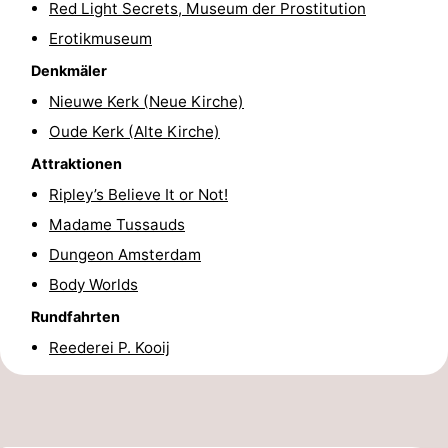
Red Light Secrets, Museum der Prostitution
Wandern
Unterhaltung
Erotikmuseum
Denkmäler
Nachtleben
Nieuwe Kerk (Neue Kirche)
Essen
Oude Kerk (Alte Kirche)
und
Einkäufen
Attraktionen
Ripley’s Believe It or Not!
trinken
-
Madame Tussauds
Märkte
-
Dungeon Amsterdam
Body Worlds
Warenhäuser
Veranstaltungen
Rundfahrten
Spezial
Reederei P. Kooij
Kanale
Coffeeshops