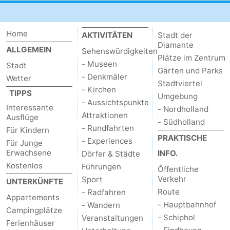
Home
AKTIVITÄTEN
Stadt der
Diamante
ALLGEMEIN
Sehenswürdigkeiten
Plätze im Zentrum
- Museen
Stadt
Gärten und Parks
- Denkmäler
Wetter
Stadtviertel
- Kirchen
TIPPS
Umgebung
- Aussichtspunkte
Interessante
- Nordholland
Attraktionen
Ausflüge
- Südholland
- Rundfahrten
Für Kindern
PRAKTISCHE
- Experiences
Für Junge
Erwachsene
INFO.
Dörfer & Städte
Kostenlos
Führungen
Őffentliche
Verkehr
Sport
UNTERKÜNFTE
Route
- Radfahren
Appartements
- Hauptbahnhof
- Wandern
Campingplätze
- Schiphol
Veranstaltungen
Ferienhäuser