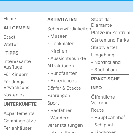
Home
AKTIVITÄTEN
Stadt der
Diamante
ALLGEMEIN
Sehenswürdigkeiten
Plätze im Zentrum
- Museen
Stadt
Gärten und Parks
- Denkmäler
Wetter
Stadtviertel
- Kirchen
TIPPS
Umgebung
- Aussichtspunkte
Interessante
- Nordholland
Attraktionen
Ausflüge
- Südholland
- Rundfahrten
Für Kindern
PRAKTISCHE
- Experiences
Für Junge
Erwachsene
INFO.
Dörfer & Städte
Kostenlos
Führungen
Őffentliche
Verkehr
Sport
UNTERKÜNFTE
Route
- Radfahren
Appartements
- Hauptbahnhof
- Wandern
Campingplätze
- Schiphol
Veranstaltungen
Ferienhäuser
- Eindhoven
Unterhaltung