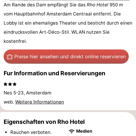
Am Rande des Dam empfängt Sie das
Rho Hotel
950 m
-
vom Hauptbahnhof Amsterdam Centraal entfernt. Die
Het
-
Lobby ist ein ehemaliges Theater und besticht durch einen
eindrucksvollen Art-Déco-Stil. WLAN nutzen Sie
Amsterdamse
Spaarnwoude
Hotels
kostenfrei.
Bos
Zimmer
Preise hier ansehen
und direkt online reservieren
(mit
Lastminutes
Fur Information und Reservierungen
Frühstück)
Museen
Attraktionen
Nes 5-23, Amsterdam
web.
Weitere Informationen
Sehen
&
-
Eigenschaften von Rho Hotel
tun
Museen
-
Medien
Rauchen verboten.