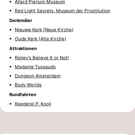
Allard Pierson Museum
Wandern
Unterhaltung
Red Light Secrets, Museum der Prostitution
Denkmäler
Nachtleben
Nieuwe Kerk (Neue Kirche)
Essen
Oude Kerk (Alte Kirche)
Attraktionen
und
Einkäufen
Ripley’s Believe It or Not!
trinken
-
Madame Tussauds
Dungeon Amsterdam
Märkte
-
Body Worlds
Warenhäuser
Veranstaltungen
Rundfahrten
Spezial
Reederei P. Kooij
Kanale
Coffeeshops