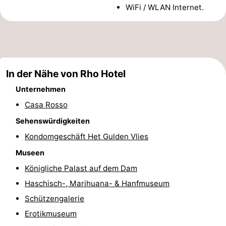
WiFi / WLAN Internet.
Denkmäler
-
Kirchen
-
Aussichtspunkte
Attraktionen
In der Nähe von Rho Hotel
-
Unternehmen
Rundfahrten
-
Casa Rosso
Sehenswürdigkeiten
Experiences
Dörfer
Kondomgeschäft Het Gulden Vlies
&
Führungen
Museen
Königliche Palast auf dem Dam
Städte
Sport
Haschisch-, Marihuana- & Hanfmuseum
-
Schützengalerie
Erotikmuseum
Radfahren
-