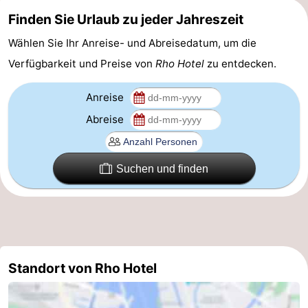
Finden Sie Urlaub zu jeder Jahreszeit
Homohauptstadt
Wählen Sie Ihr Anreise- und Abreisedatum, um die
Rotlichtviertel
Verfügbarkeit und Preise von
Rho Hotel
zu entdecken.
Geschichte
Anreise
Stadt
Abreise
der
Plätze
Suchen und finden
Diamante
im
Gärten
Zentrum
und
Stadtviertel
Parks
Umgebung
Standort von Rho Hotel
-
Nordholland
-