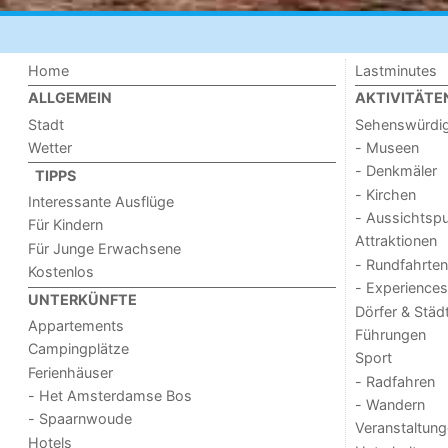
Home
Lastminutes
ALLGEMEIN
AKTIVITÄTE
Stadt
Sehenswürdig
Wetter
- Museen
- Denkmäler
TIPPS
- Kirchen
Interessante Ausflüge
- Aussichtsp
Für Kindern
Attraktionen
Für Junge Erwachsene
- Rundfahrten
Kostenlos
- Experiences
UNTERKÜNFTE
Dörfer & Städ
Appartements
Führungen
Campingplätze
Sport
Ferienhäuser
- Radfahren
- Het Amsterdamse Bos
- Wandern
- Spaarnwoude
Veranstaltun
Hotels