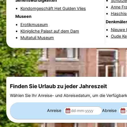
Sehenswürdigkeiten
Schützen
Anne Fr
Kondomgeschäft Het Gulden Vlies
Haschis
Museen
Denkmäle
Erotikmuseum
Nieuwe K
Königliche Palast auf dem Dam
Oude Ker
Multatuli Museum
Finden Sie Urlaub zu jeder Jahreszeit
Wählen Sie Ihr Anreise- und Abreisedatum, um die Verfügbark
Anreise
Abreise