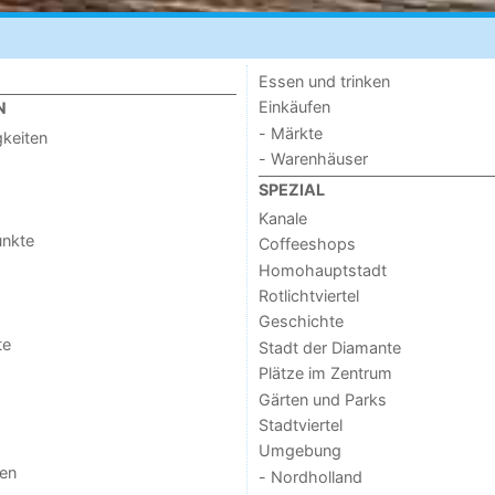
Essen und trinken
Einkäufen
N
- Märkte
keiten
- Warenhäuser
SPEZIAL
Kanale
unkte
Coffeeshops
Homohauptstadt
Rotlichtviertel
Geschichte
te
Stadt der Diamante
Plätze im Zentrum
Gärten und Parks
Stadtviertel
Umgebung
gen
- Nordholland