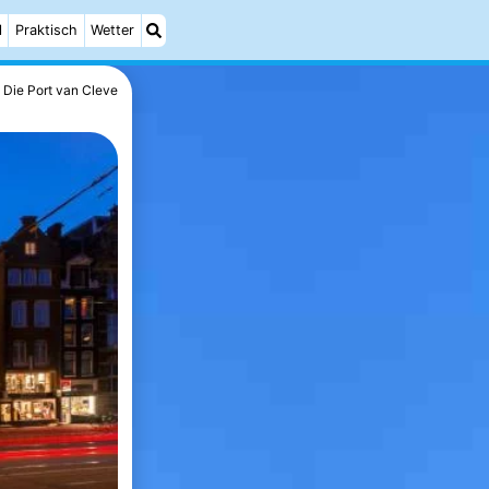
l
Praktisch
Wetter
Die Port van Cleve