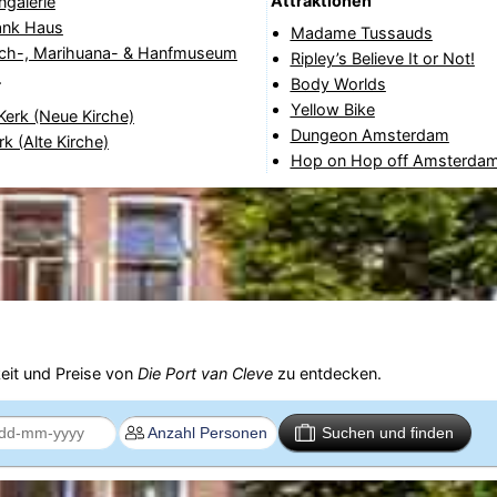
Attraktionen
galerie
ank Haus
Madame Tussauds
ch-, Marihuana- & Hanfmuseum
Ripley’s Believe It or Not!
Body Worlds
r
Yellow Bike
erk (Neue Kirche)
Dungeon Amsterdam
k (Alte Kirche)
Hop on Hop off Amsterdam
eit und Preise von
Die Port van Cleve
zu entdecken.
Suchen und finden