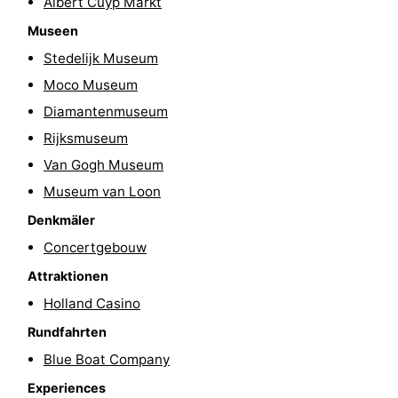
Albert Cuyp Markt
für
Medizin
Museen
Stedelijk Museum
Touristen
Adressen
Wetter
Moco Museum
Kontakt
Diamantenmuseum
Rijksmuseum
Van Gogh Museum
Museum van Loon
Denkmäler
Concertgebouw
Attraktionen
Holland Casino
Rundfahrten
Blue Boat Company
Experiences