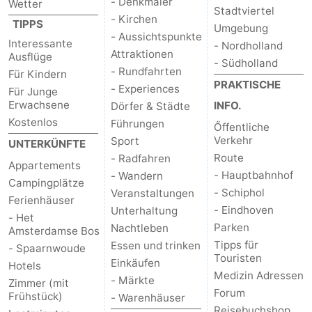
- Denkmäler
Wetter
Stadtviertel
- Kirchen
TIPPS
Umgebung
- Aussichtspunkte
Interessante
- Nordholland
Attraktionen
Ausflüge
- Südholland
- Rundfahrten
Für Kindern
PRAKTISCHE
- Experiences
Für Junge
Erwachsene
INFO.
Dörfer & Städte
Kostenlos
Führungen
Őffentliche
Verkehr
Sport
UNTERKÜNFTE
Route
- Radfahren
Appartements
- Hauptbahnhof
- Wandern
Campingplätze
- Schiphol
Veranstaltungen
Ferienhäuser
- Eindhoven
Unterhaltung
- Het
Parken
Nachtleben
Amsterdamse Bos
Tipps für
Essen und trinken
- Spaarnwoude
Touristen
Einkäufen
Hotels
Medizin Adressen
- Märkte
Zimmer (mit
Forum
Frühstück)
- Warenhäuser
Reisebuchshop