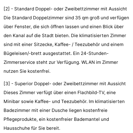
Denkmäler
-
[2] - Standard Doppel- oder Zweibettzimmer mit Aussicht
Die Standard Doppelzimmer sind 35 qm groß und verfügen
Kirchen
-
über Fenster, die sich öffnen lassen und einen Blick über
Aussichtspunkte
Attraktionen
den Kanal auf die Stadt bieten. Die klimatisierten Zimmer
sind mit einer Sitzecke, Kaffee- / Teezubehör und einem
-
Bügeleisen/-brett ausgestattet. Ein 24-Stunden-
Rundfahrten
-
Zimmerservice steht zur Verfügung. WLAN im Zimmer
nutzen Sie kostenfrei.
Experiences
Dörfer
[3] - Superior Doppel- oder Zweibettzimmer mit Aussicht
&
Führungen
Dieses Zimmer verfügt über einen Flachbild-TV, eine
Städte
Sport
Minibar sowie Kaffee- und Teezubehör. Im klimatisierten
Badezimmer mit einer Dusche liegen kostenfreie
-
Pflegeprodukte, ein kostenfreier Bademantel und
Radfahren
-
Hausschuhe für Sie bereit.