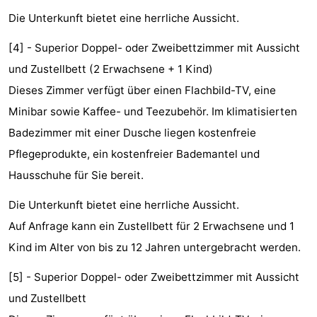
Die Unterkunft bietet eine herrliche Aussicht.
Wandern
Unterhaltung
[4] - Superior Doppel- oder Zweibettzimmer mit Aussicht
Nachtleben
und Zustellbett (2 Erwachsene + 1 Kind)
Essen
Dieses Zimmer verfügt über einen Flachbild-TV, eine
Minibar sowie Kaffee- und Teezubehör. Im klimatisierten
und
Einkäufen
Badezimmer mit einer Dusche liegen kostenfreie
trinken
-
Pflegeprodukte, ein kostenfreier Bademantel und
Hausschuhe für Sie bereit.
Märkte
-
Die Unterkunft bietet eine herrliche Aussicht.
Warenhäuser
Veranstaltungen
Auf Anfrage kann ein Zustellbett für 2 Erwachsene und 1
Spezial
Kind im Alter von bis zu 12 Jahren untergebracht werden.
Kanale
[5] - Superior Doppel- oder Zweibettzimmer mit Aussicht
und Zustellbett
Coffeeshops