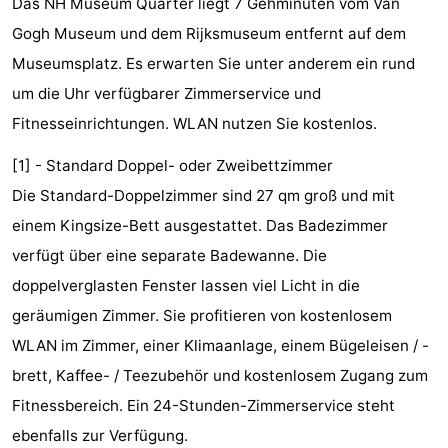
Das NH Museum Quarter liegt 7 Gehminuten vom Van
-
Gogh Museum und dem Rijksmuseum entfernt auf dem
Museumsplatz. Es erwarten Sie unter anderem ein rund
Het
-
um die Uhr verfügbarer Zimmerservice und
Amsterdamse
Spaarnwoude
Hotels
Fitnesseinrichtungen. WLAN nutzen Sie kostenlos.
Bos
Zimmer
[1] - Standard Doppel- oder Zweibettzimmer
Die Standard-Doppelzimmer sind 27 qm groß und mit
(mit
Lastminutes
einem Kingsize-Bett ausgestattet. Das Badezimmer
Frühstück)
Museen
verfügt über eine separate Badewanne. Die
doppelverglasten Fenster lassen viel Licht in die
Attraktionen
geräumigen Zimmer. Sie profitieren von kostenlosem
Sehen
WLAN im Zimmer, einer Klimaanlage, einem Bügeleisen / -
brett, Kaffee- / Teezubehör und kostenlosem Zugang zum
&
-
Fitnessbereich. Ein 24-Stunden-Zimmerservice steht
tun
Museen
-
ebenfalls zur Verfügung.