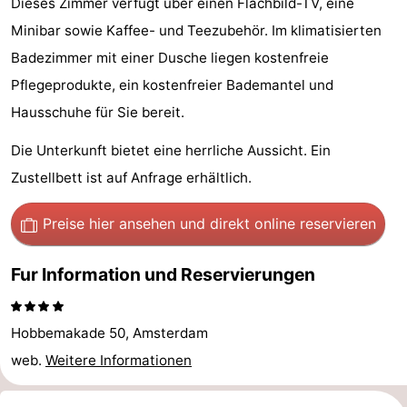
Dieses Zimmer verfügt über einen Flachbild-TV, eine
Homohauptstadt
Minibar sowie Kaffee- und Teezubehör. Im klimatisierten
Badezimmer mit einer Dusche liegen kostenfreie
Rotlichtviertel
Pflegeprodukte, ein kostenfreier Bademantel und
Geschichte
Hausschuhe für Sie bereit.
Stadt
Die Unterkunft bietet eine herrliche Aussicht. Ein
Zustellbett ist auf Anfrage erhältlich.
der
Plätze
Preise hier ansehen
und direkt online reservieren
Diamante
im
Gärten
Fur Information und Reservierungen
Zentrum
und
Stadtviertel
Parks
Umgebung
Hobbemakade 50, Amsterdam
-
web.
Weitere Informationen
Nordholland
-