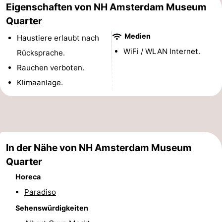
Eigenschaften von NH Amsterdam Museum
Südholland
Praktisch
Quarter
Medien
Haustiere erlaubt nach
Forum
WiFi / WLAN Internet.
Rücksprache.
Reisebuchshop
Rauchen verboten.
Klimaanlage.
Őffentliche
Verkehr
Route
Hauptbahnhof
In der Nähe von NH Amsterdam Museum
Schiphol
Quarter
Eindhoven
Horeca
Paradiso
Parken
Sehenswürdigkeiten
Tipps