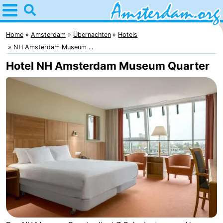
Home
Amsterdam
Home
Amsterdam
Übernachten
Hotels
NH Amsterdam Museum ...
Interessante
Hotel NH Amsterdam Museum Quarter
Ausflüge
Für
Kindern
Für
Junge
Kostenlos
Erwachsene
Übernachten
Appartements
Campingplätze
Ferienhäuser