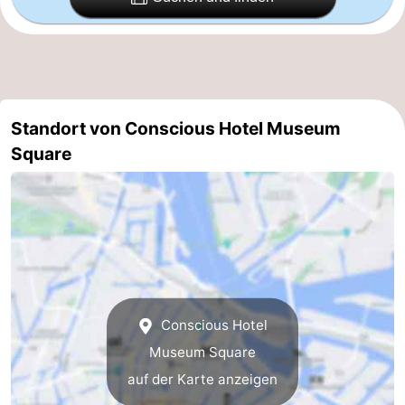
Südholland
Praktisch
Forum
Reisebuchshop
Standort von Conscious Hotel Museum
Square
Őffentliche
Verkehr
Route
Hauptbahnhof
Schiphol
Eindhoven
Conscious Hotel
Museum Square
Parken
auf der Karte anzeigen
Tipps