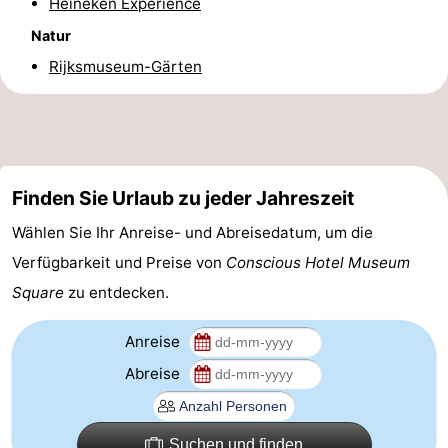
Heineken Experience
Homohauptstadt
Natur
Rijksmuseum-Gärten
Rotlichtviertel
Geschichte
Stadt
Finden Sie Urlaub zu jeder Jahreszeit
der
Plätze
Wählen Sie Ihr Anreise- und Abreisedatum, um die
Diamante
im
Gärten
Verfügbarkeit und Preise von
Conscious Hotel Museum
Square
zu entdecken.
Zentrum
und
Stadtviertel
Anreise
Parks
Umgebung
Abreise
-
Nordholland
-
Suchen und finden