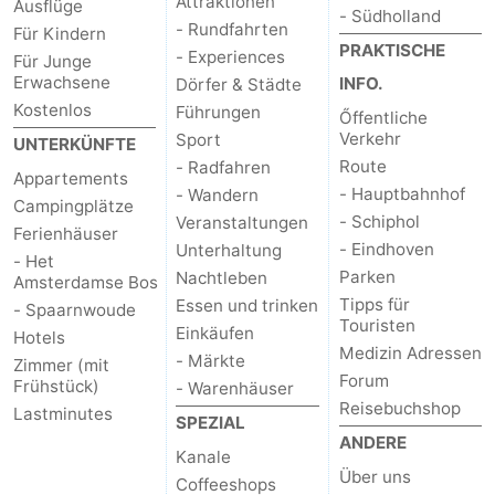
Attraktionen
Ausflüge
- Südholland
- Rundfahrten
Für Kindern
PRAKTISCHE
- Experiences
Für Junge
Erwachsene
INFO.
Dörfer & Städte
Kostenlos
Führungen
Őffentliche
Verkehr
Sport
UNTERKÜNFTE
Route
- Radfahren
Appartements
- Hauptbahnhof
- Wandern
Campingplätze
- Schiphol
Veranstaltungen
Ferienhäuser
- Eindhoven
Unterhaltung
- Het
Parken
Nachtleben
Amsterdamse Bos
Tipps für
Essen und trinken
- Spaarnwoude
Touristen
Einkäufen
Hotels
Medizin Adressen
- Märkte
Zimmer (mit
Forum
Frühstück)
- Warenhäuser
Reisebuchshop
Lastminutes
SPEZIAL
ANDERE
Kanale
Über uns
Coffeeshops