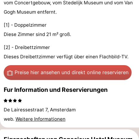
vom Concertgebouw, vom Stedelijk Museum und vom Van
-
Gogh Museum entfernt.
Het
-
[1] - Doppelzimmer
Diese Zimmer sind 21 m² groß.
Amsterdamse
Spaarnwoude
Hotels
[2] - Dreibettzimmer
Bos
Zimmer
Dieses Dreibettzimmer verfügt über einen Flachbild-TV.
(mit
Lastminutes
Preise hier ansehen
und direkt online reservieren
Frühstück)
Museen
Fur Information und Reservierungen
Attraktionen
Sehen
De Lairessestraat 7, Amsterdam
web.
Weitere Informationen
&
-
tun
Museen
-