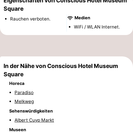
Eigenschaften von Conscious Hotel Museum
Square
Denkmäler
-
Medien
Rauchen verboten.
Kirchen
-
WiFi / WLAN Internet.
Aussichtspunkte
Attraktionen
-
Rundfahrten
-
In der Nähe von Conscious Hotel Museum
Square
Experiences
Dörfer
Horeca
&
Führungen
Paradiso
Melkweg
Städte
Sport
Sehenswürdigkeiten
-
Albert Cuyp Markt
Radfahren
-
Museen