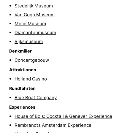
Stedelijk Museum
Wandern
Unterhaltung
Van Gogh Museum
Nachtleben
Moco Museum
Diamantenmuseum
Essen
Rijksmuseum
und
Einkäufen
Denkmäler
Concertgebouw
trinken
-
Attraktionen
Märkte
-
Holland Casino
Rundfahrten
Warenhäuser
Veranstaltungen
Blue Boat Company
Spezial
Experiences
Kanale
House of Bols: Cocktail & Genever Experience
Rembrandts Amsterdam Experience
Coffeeshops