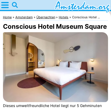
Home
Amsterdam
Home
Amsterdam
Übernachten
Hotels
Conscious Hotel ...
Conscious Hotel Museum Square
Interessante
Ausflüge
Für
Kindern
Für
Junge
Kostenlos
Erwachsene
Übernachten
Appartements
Campingplätze
Dieses umweltfreundliche Hotel liegt nur 5 Gehminuten
Ferienhäuser