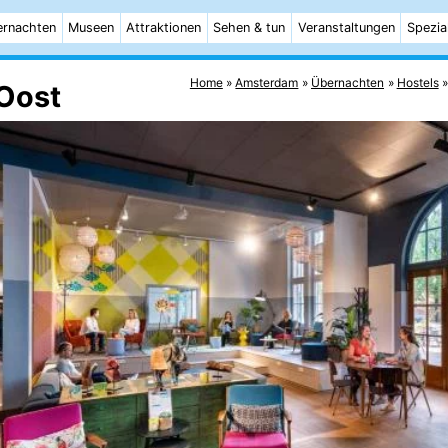
rnachten
Museen
Attraktionen
Sehen & tun
Veranstaltungen
Spezia
Home
Amsterdam
Übernachten
Hostels
Oost