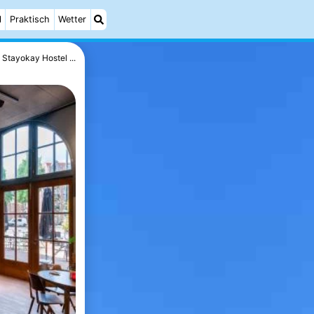
l
Praktisch
Wetter
Stayokay Hostel ...