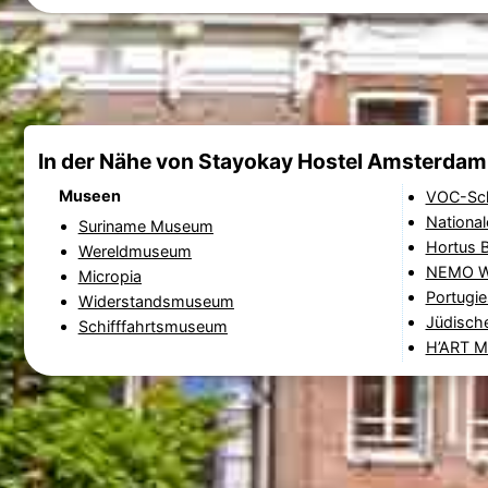
In der Nähe von Stayokay Hostel Amsterdam
Museen
VOC-Sch
Nationa
Suriname Museum
Hortus 
Wereldmuseum
NEMO W
Micropia
Portugi
Widerstandsmuseum
Jüdisc
Schifffahrtsmuseum
H’ART 