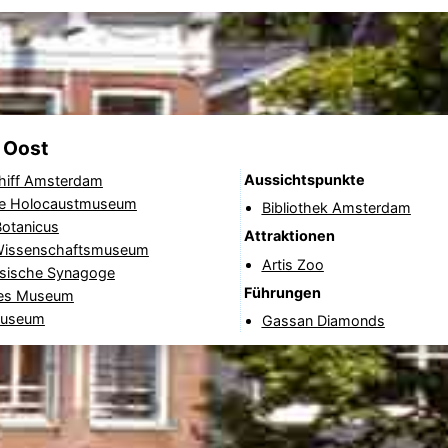
 Oost
Aussichtspunkte
iff Amsterdam
le Holocaustmuseum
Bibliothek Amsterdam
Botanicus
Attraktionen
issenschaftsmuseum
Artis Zoo
esische Synagoge
Führungen
hes Museum
Museum
Gassan Diamonds