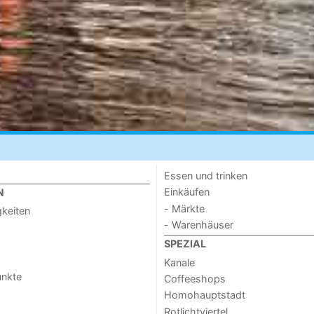
Essen und trinken
Einkäufen
N
- Märkte
keiten
- Warenhäuser
SPEZIAL
Kanale
unkte
Coffeeshops
Homohauptstadt
Rotlichtviertel