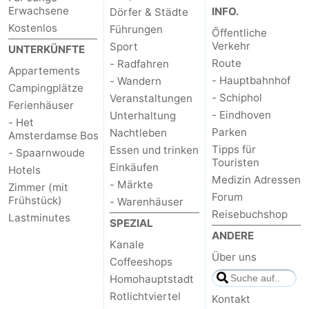
Erwachsene
INFO.
Dörfer & Städte
Kostenlos
Führungen
Őffentliche
Verkehr
Sport
UNTERKÜNFTE
Route
- Radfahren
Appartements
- Hauptbahnhof
- Wandern
Campingplätze
- Schiphol
Veranstaltungen
Ferienhäuser
- Eindhoven
Unterhaltung
- Het
Parken
Nachtleben
Amsterdamse Bos
Tipps für
Essen und trinken
- Spaarnwoude
Touristen
Einkäufen
Hotels
Medizin Adressen
- Märkte
Zimmer (mit
Forum
Frühstück)
- Warenhäuser
Reisebuchshop
Lastminutes
SPEZIAL
ANDERE
Kanale
Über uns
Coffeeshops
Homohauptstadt
Rotlichtviertel
Kontakt