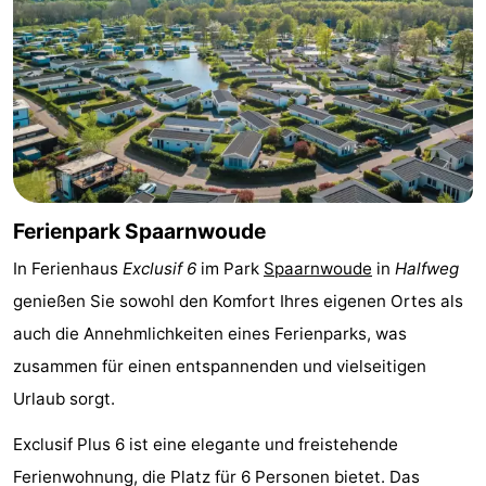
Denkmäler
-
Kirchen
-
Aussichtspunkte
Attraktionen
-
Rundfahrten
-
Ferienpark Spaarnwoude
In Ferienhaus
Exclusif 6
im Park
Spaarnwoude
in
Halfweg
Experiences
Dörfer
genießen Sie sowohl den Komfort Ihres eigenen Ortes als
&
Führungen
auch die Annehmlichkeiten eines Ferienparks, was
zusammen für einen entspannenden und vielseitigen
Städte
Sport
Urlaub sorgt.
-
Exclusif Plus 6 ist eine elegante und freistehende
Radfahren
-
Ferienwohnung, die Platz für 6 Personen bietet. Das