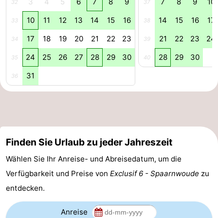
3
4
5
6
7
8
9
7
8
9
10
32
37
für
Medizin
10
11
12
13
14
15
16
14
15
16
17
33
38
Touristen
Adressen
Wetter
17
18
19
20
21
22
23
21
22
23
24
34
39
24
25
26
27
28
29
30
28
29
30
35
40
Kontakt
31
36
Finden Sie Urlaub zu jeder Jahreszeit
Wählen Sie Ihr Anreise- und Abreisedatum, um die
Verfügbarkeit und Preise von
Exclusif 6 - Spaarnwoude
zu
entdecken.
Anreise