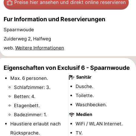
Preise hier ansehen
und direkt online reservieren
Homohauptstadt
Fur Information und Reservierungen
Rotlichtviertel
Spaarnwoude
Geschichte
Zuiderweg 2, Halfweg
web.
Weitere Informationen
Stadt
der
Plätze
Eigenschaften von Exclusif 6 - Spaarnwoude
Sanitär
Diamante
im
Gärten
Max. 6 personen.
Dusche.
Schlafzimmer: 3.
Zentrum
und
Stadtviertel
Toilette.
Betten: 4.
Waschbecken.
Parks
Umgebung
Etagenbett.
Badezimmer: 1.
Medien
-
Haustiere erlaubt nach
WiFi / WLAN Internet.
Nordholland
-
Rücksprache.
TV.