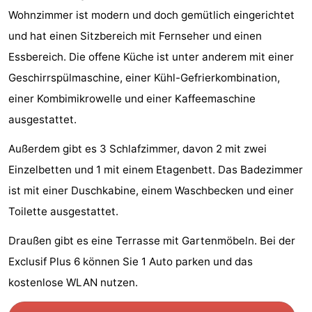
Wohnzimmer ist modern und doch gemütlich eingerichtet
Wandern
Unterhaltung
und hat einen Sitzbereich mit Fernseher und einen
Nachtleben
Essbereich. Die offene Küche ist unter anderem mit einer
Geschirrspülmaschine, einer Kühl-Gefrierkombination,
Essen
einer Kombimikrowelle und einer Kaffeemaschine
und
Einkäufen
ausgestattet.
trinken
-
Außerdem gibt es 3 Schlafzimmer, davon 2 mit zwei
Einzelbetten und 1 mit einem Etagenbett. Das Badezimmer
Märkte
-
ist mit einer Duschkabine, einem Waschbecken und einer
Warenhäuser
Veranstaltungen
Toilette ausgestattet.
Spezial
Draußen gibt es eine Terrasse mit Gartenmöbeln. Bei der
Exclusif Plus 6 können Sie 1 Auto parken und das
Kanale
kostenlose WLAN nutzen.
Coffeeshops