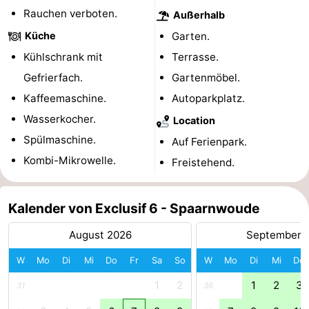
Rauchen verboten.
Außerhalb
Südholland
Praktisch
Küche
Garten.
Forum
Kühlschrank mit
Terrasse.
Gefrierfach.
Gartenmöbel.
Reisebuchshop
Kaffeemaschine.
Autoparkplatz.
Őffentliche
Wasserkocher.
Location
Spülmaschine.
Auf Ferienpark.
Verkehr
Route
Kombi-Mikrowelle.
Freistehend.
Hauptbahnhof
Kalender von Exclusif 6 - Spaarnwoude
Schiphol
August 2026
September 
Eindhoven
W
Mo
Di
Mi
Do
Fr
Sa
So
W
Mo
Di
Mi
Do
Parken
1
2
1
2
3
31
36
Tipps