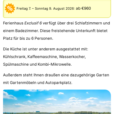
-
ab €960
Freitag 7.
–
Sonntag 9. August 2026
:
Het
-
Ferienhaus
Exclusif 6
verfügt über drei Schlafzimmern und
Amsterdamse
Spaarnwoude
Hotels
einem Badezimmer. Diese freistehende Unterkunft bietet
Platz für bis zu 6 Personen.
Bos
Zimmer
Die Küche ist unter anderem ausgestattet mit:
(mit
Lastminutes
Kühlschrank, Kaffeemaschine, Wasserkocher,
Frühstück)
Museen
Spülmaschine und Kombi-Mikrowelle.
Außerdem steht Ihnen draußen eine dazugehörige Garten
Attraktionen
mit Gartenmöbeln und Autoparkplatz.
Sehen
&
-
tun
Museen
-