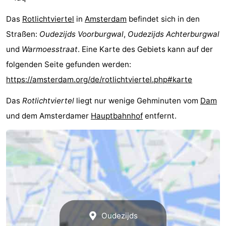
Homohauptstadt
Das
Rotlichtviertel
in
Amsterdam
befindet sich in den
Straßen:
Oudezijds Voorburgwal
,
Oudezijds Achterburgwal
Rotlichtviertel
und
Warmoesstraat
. Eine Karte des Gebiets kann auf der
Geschichte
folgenden Seite gefunden werden:
https://amsterdam.org/de/rotlichtviertel.php#karte
Stadt
Das
Rotlichtviertel
liegt nur wenige Gehminuten vom
Dam
der
Plätze
und dem Amsterdamer
Hauptbahnhof
entfernt.
Diamante
im
Gärten
Zentrum
und
Stadtviertel
Parks
Umgebung
-
Oudezijds
Nordholland
-