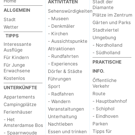
Home
AKTIVITÄTEN
Stadt der
Diamante
ALLGEMEIN
Sehenswürdigkeiten
Plätze im Zentrum
- Museen
Stadt
Gärten und Parks
- Denkmäler
Wetter
Stadtviertel
- Kirchen
TIPPS
Umgebung
- Aussichtspunkte
Interessante
- Nordholland
Attraktionen
Ausflüge
- Südholland
- Rundfahrten
Für Kindern
PRAKTISCHE
- Experiences
Für Junge
Erwachsene
INFO.
Dörfer & Städte
Kostenlos
Führungen
Őffentliche
Verkehr
Sport
UNTERKÜNFTE
Route
- Radfahren
Appartements
- Hauptbahnhof
- Wandern
Campingplätze
- Schiphol
Veranstaltungen
Ferienhäuser
- Eindhoven
Unterhaltung
- Het
Parken
Nachtleben
Amsterdamse Bos
Tipps für
Essen und trinken
- Spaarnwoude