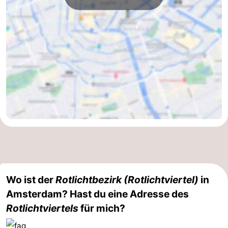
Wandern
Unterhaltung
Nachtleben
Essen
und
Einkäufen
trinken
-
Märkte
-
Warenhäuser
Veranstaltungen
Spezial
Wo ist der
Rotlichtbezirk (Rotlichtviertel)
in
Amsterdam? Hast du eine Adresse des
Kanale
Rotlichtviertels
für mich?
Coffeeshops