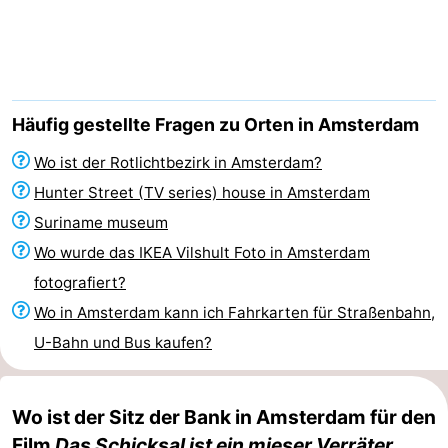
-
Het
-
Amsterdamse
Spaarnwoude
Hotels
Häufig gestellte Fragen zu Orten in Amsterdam
Bos
Zimmer
Wo ist der Rotlichtbezirk in Amsterdam?
Hunter Street (TV series) house in Amsterdam
(mit
Lastminutes
Suriname museum
Frühstück)
Museen
Wo wurde das IKEA Vilshult Foto in Amsterdam
fotografiert?
Attraktionen
Wo in Amsterdam kann ich Fahrkarten für Straßenbahn,
Sehen
U-Bahn und Bus kaufen?
&
-
Wo ist der Sitz der Bank in Amsterdam für den
tun
Museen
-
Film
Das Schicksal ist ein mieser Verräter