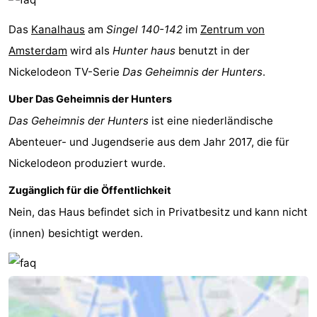
für
Medizin
Das
Kanalhaus
am
Singel 140-142
im
Zentrum von
Amsterdam
wird als
Hunter haus
benutzt in der
Touristen
Adressen
Wetter
Nickelodeon TV-Serie
Das Geheimnis der Hunters
.
Kontakt
Uber Das Geheimnis der Hunters
Das Geheimnis der Hunters
ist eine niederländische
Abenteuer- und Jugendserie aus dem Jahr 2017, die für
Nickelodeon produziert wurde.
Zugänglich für die Öffentlichkeit
Nein, das Haus befindet sich in Privatbesitz und kann nicht
(innen) besichtigt werden.