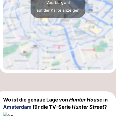
Voorburgwal
Südholland
Praktisch
auf der Karte anzeigen
Forum
Reisebuchshop
Őffentliche
Verkehr
Route
Hauptbahnhof
Schiphol
Eindhoven
Wo ist die genaue Lage von
Hunter House
in
Parken
Amsterdam
für die TV-Serie
Hunter Street
?
Tipps