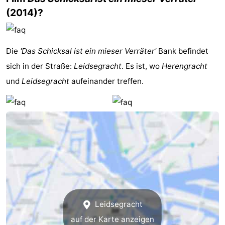
(2014)?
Denkmäler
-
Kirchen
-
Die
'Das Schicksal ist ein mieser Verräter'
Bank befindet
Aussichtspunkte
Attraktionen
sich in der Straße:
Leidsegracht
. Es ist, wo
Herengracht
-
und
Leidsegracht
aufeinander treffen.
Rundfahrten
-
Experiences
Dörfer
&
Führungen
Städte
Sport
-
Leidsegracht
Radfahren
-
auf der Karte anzeigen