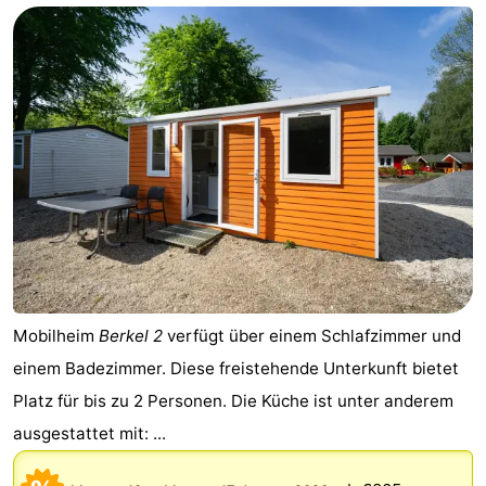
-
Het
-
Amsterdamse
Spaarnwoude
Hotels
Bos
Zimmer
(mit
Lastminutes
Frühstück)
Museen
Attraktionen
Mobilheim
Berkel 2
verfügt über einem Schlafzimmer und
einem Badezimmer. Diese freistehende Unterkunft bietet
Sehen
Platz für bis zu 2 Personen. Die Küche ist unter anderem
&
-
ausgestattet mit: ...
tun
Museen
-