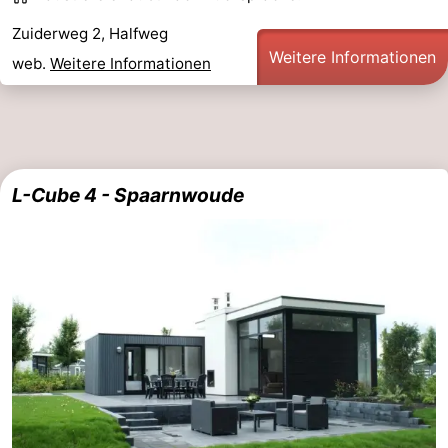
Homohauptstadt
Zuiderweg 2, Halfweg
Weitere Informationen
web.
Weitere Informationen
Rotlichtviertel
Geschichte
Stadt
L-Cube 4 - Spaarnwoude
der
Plätze
Diamante
im
Gärten
Zentrum
und
Stadtviertel
Parks
Umgebung
-
Nordholland
-