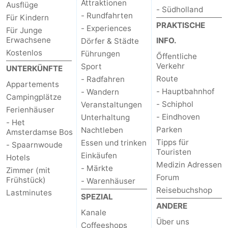
Attraktionen
Ausflüge
- Südholland
- Rundfahrten
Für Kindern
PRAKTISCHE
- Experiences
Für Junge
Erwachsene
INFO.
Dörfer & Städte
Kostenlos
Führungen
Őffentliche
Verkehr
Sport
UNTERKÜNFTE
Route
- Radfahren
Appartements
- Hauptbahnhof
- Wandern
Campingplätze
- Schiphol
Veranstaltungen
Ferienhäuser
- Eindhoven
Unterhaltung
- Het
Parken
Nachtleben
Amsterdamse Bos
Tipps für
Essen und trinken
- Spaarnwoude
Touristen
Einkäufen
Hotels
Medizin Adressen
- Märkte
Zimmer (mit
Forum
Frühstück)
- Warenhäuser
Reisebuchshop
Lastminutes
SPEZIAL
ANDERE
Kanale
Über uns
Coffeeshops