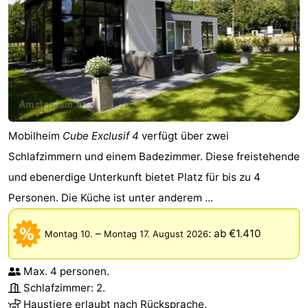
Wandern
Unterhaltung
Nachtleben
Essen
und
Einkäufen
Mobilheim
Cube Exclusif 4
verfügt über zwei
trinken
-
Schlafzimmern und einem Badezimmer. Diese freistehende
Märkte
-
und ebenerdige Unterkunft bietet Platz für bis zu 4
Personen. Die Küche ist unter anderem ...
Warenhäuser
Veranstaltungen
–
:
ab €1.410
Montag 10.
Montag 17. August 2026
Spezial
Kanale
Max. 4 personen.
Schlafzimmer: 2.
Coffeeshops
Haustiere erlaubt nach Rücksprache.