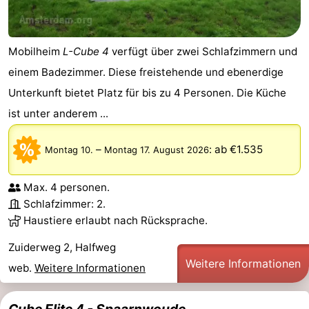
Südholland
Praktisch
Mobilheim
L-Cube 4
verfügt über zwei Schlafzimmern und
Forum
einem Badezimmer. Diese freistehende und ebenerdige
Reisebuchshop
Unterkunft bietet Platz für bis zu 4 Personen. Die Küche
ist unter anderem ...
Őffentliche
Verkehr
Route
–
:
ab €1.535
Montag 10.
Montag 17. August 2026
Hauptbahnhof
Max. 4 personen.
Schlafzimmer: 2.
Schiphol
Haustiere erlaubt nach Rücksprache.
Eindhoven
Zuiderweg 2, Halfweg
Weitere Informationen
web.
Weitere Informationen
Parken
Tipps
Cube Elite 4 - Spaarnwoude