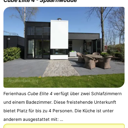
für
Medizin
Touristen
Adressen
Wetter
Kontakt
Ferienhaus
Cube Elite 4
verfügt über zwei Schlafzimmern
und einem Badezimmer. Diese freistehende Unterkunft
bietet Platz für bis zu 4 Personen. Die Küche ist unter
anderem ausgestattet mit: ...