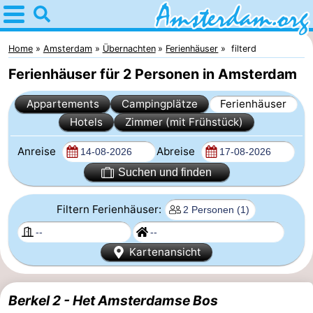
Home
Amsterdam
Home
Amsterdam
Übernachten
Ferienhäuser
filterd
Ferienhäuser für 2 Personen in Amsterdam
Interessante
Appartements
Campingplätze
Ferienhäuser
Ausflüge
Für
Hotels
Zimmer (mit Frühstück)
Kindern
Für
Anreise
Abreise
Junge
Kostenlos
Suchen und finden
Erwachsene
Übernachten
Filtern Ferienhäuser:
Appartements
Kartenansicht
Campingplätze
Berkel 2 - Het Amsterdamse Bos
Ferienhäuser