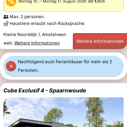
–
:
ab €805
Montag 10.
Montag 17. August 2026
Denkmäler
-
Max. 2 personen.
Kirchen
-
Haustiere erlaubt nach Rücksprache.
Aussichtspunkte
Attraktionen
Kleine Noorddijk 1, Amstelveen
Weitere Informationen
web.
Weitere Informationen
-
Rundfahrten
-
Nachfolgend auch Ferienhäuser für mehr als 2
»
Personen.
Experiences
Dörfer
&
Führungen
Cube Exclusif 4 - Spaarnwoude
Städte
Sport
-
Radfahren
-