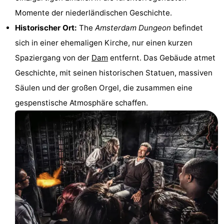
Momente der niederländischen Geschichte.
Wandern
Unterhaltung
Historischer Ort:
The
Amsterdam Dungeon
befindet
Nachtleben
sich in einer ehemaligen Kirche, nur einen kurzen
Spaziergang von der
Dam
entfernt. Das Gebäude atmet
Essen
Geschichte, mit seinen historischen Statuen, massiven
und
Einkäufen
Säulen und der großen Orgel, die zusammen eine
gespenstische Atmosphäre schaffen.
trinken
-
Märkte
-
Warenhäuser
Veranstaltungen
Spezial
Kanale
Coffeeshops