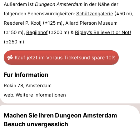
Außerdem ist
Dungeon Amsterdam
in der Nähe der
Südholland
Praktisch
folgenden Sehenswürdigkeiten:
Schützengalerie
(±50 m),
Reederei P. Kooij
(±125 m),
Allard Pierson Museum
Forum
(±150 m),
Begijnhof
(±200 m) &
Ripley’s Believe It or Not!
Reisebuchshop
(±250 m).
Őffentliche
Kauf jetzt im Voraus Tickets
und spare 10%
Verkehr
Route
Fur Information
Hauptbahnhof
Rokin 78, Amsterdam
Schiphol
web.
Weitere Informationen
Eindhoven
Machen Sie Ihren Dungeon Amsterdam
Parken
Besuch unvergesslich
Tipps