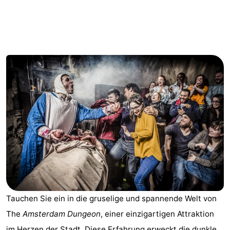
-
Het
-
Amsterdamse
Spaarnwoude
Hotels
Bos
Zimmer
(mit
Lastminutes
Frühstück)
Museen
Attraktionen
Sehen
&
-
Tauchen Sie ein in die gruselige und spannende Welt von
The
Amsterdam Dungeon
, einer einzigartigen Attraktion
tun
Museen
-
im Herzen der Stadt. Diese Erfahrung erweckt die dunkle