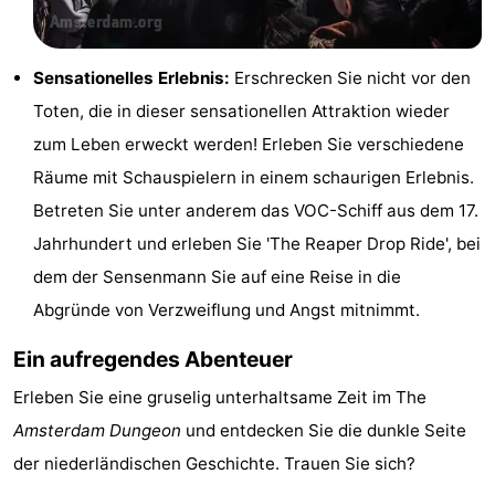
Homohauptstadt
Sensationelles Erlebnis:
Erschrecken Sie nicht vor den
Rotlichtviertel
Toten, die in dieser sensationellen Attraktion wieder
Geschichte
zum Leben erweckt werden! Erleben Sie verschiedene
Räume mit Schauspielern in einem schaurigen Erlebnis.
Stadt
Betreten Sie unter anderem das VOC-Schiff aus dem 17.
der
Plätze
Jahrhundert und erleben Sie 'The Reaper Drop Ride', bei
dem der Sensenmann Sie auf eine Reise in die
Diamante
im
Gärten
Abgründe von Verzweiflung und Angst mitnimmt.
Zentrum
und
Stadtviertel
Ein aufregendes Abenteuer
Parks
Umgebung
Erleben Sie eine gruselig unterhaltsame Zeit im The
Amsterdam Dungeon
und entdecken Sie die dunkle Seite
-
der niederländischen Geschichte. Trauen Sie sich?
Nordholland
-