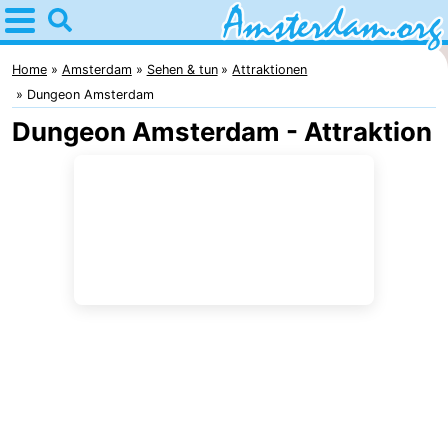
Home
Amsterdam
Home
Amsterdam
Sehen & tun
Attraktionen
Dungeon Amsterdam
Interessante
Dungeon Amsterdam - Attraktion
Ausflüge
Für
Kindern
Für
Junge
Kostenlos
Erwachsene
Übernachten
Appartements
Campingplätze
Ferienhäuser