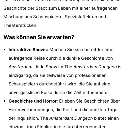
Denkmäler
-
Geschichte der Stadt zum Leben mit einer aufregenden
Mischung aus Schauspielern, Spezialeffekten und
Kirchen
-
Theaterstücken.
Aussichtspunkte
Attraktionen
Was können Sie erwarten?
-
Interaktive Shows:
Machen Sie sich bereit für eine
aufregende Reise durch die dunkle Geschichte von
Rundfahrten
-
Amsterdam
. Jede Show im The
Amsterdam Dungeon
ist
Experiences
Dörfer
einzigartig, da sie teilweise von professionellen
Schauspielern durchgeführt wird, die Sie auf eine
&
Führungen
unvergessliche Reise durch die Zeit mitnehmen.
Städte
Sport
Geschichte und Horror:
Erleben Sie Geschichten über
Hexenverbrennungen, die Pest und die dunklen Tage
-
der Inquisition. The
Amsterdam Dungeon
bietet einen
Radfahren
-
einzigartigen Einblick in die furchterregendsten