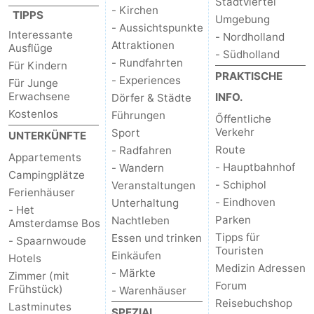
Stadtviertel
- Kirchen
TIPPS
Umgebung
- Aussichtspunkte
Interessante
- Nordholland
Attraktionen
Ausflüge
- Südholland
- Rundfahrten
Für Kindern
PRAKTISCHE
- Experiences
Für Junge
Erwachsene
INFO.
Dörfer & Städte
Kostenlos
Führungen
Őffentliche
Verkehr
Sport
UNTERKÜNFTE
Route
- Radfahren
Appartements
- Hauptbahnhof
- Wandern
Campingplätze
- Schiphol
Veranstaltungen
Ferienhäuser
- Eindhoven
Unterhaltung
- Het
Parken
Nachtleben
Amsterdamse Bos
Tipps für
Essen und trinken
- Spaarnwoude
Touristen
Einkäufen
Hotels
Medizin Adressen
- Märkte
Zimmer (mit
Forum
Frühstück)
- Warenhäuser
Reisebuchshop
Lastminutes
SPEZIAL