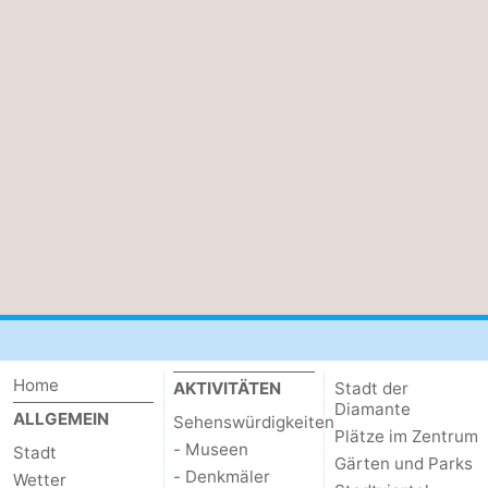
Home
AKTIVITÄTEN
Stadt der
Diamante
ALLGEMEIN
Sehenswürdigkeiten
Plätze im Zentrum
- Museen
Stadt
Gärten und Parks
- Denkmäler
Wetter