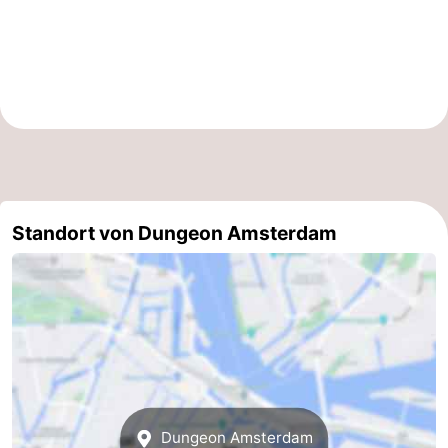
für
Medizin
Touristen
Adressen
Wetter
Kontakt
Standort von Dungeon Amsterdam
Dungeon Amsterdam