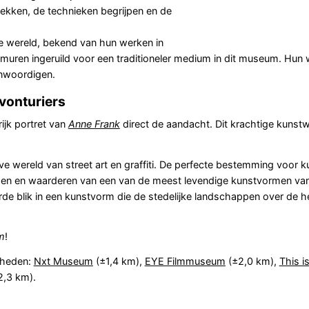
ekken, de technieken begrijpen en de
e wereld, bekend van hun werken in
muren ingeruild voor een traditioneler medium in dit museum. Hun 
genwoordigen.
vonturiers
ijk portret van
Anne Frank
direct de aandacht. Dit krachtige kunst
eve wereld van street art en graffiti. De perfecte bestemming voor k
ijpen en waarderen van een van de meest levendige kunstvormen van
e blik in een kunstvorm die de stedelijke landschappen over de h
m
!
gheden:
Nxt Museum
(±1,4 km),
EYE Filmmuseum
(±2,0 km),
This i
,3 km).