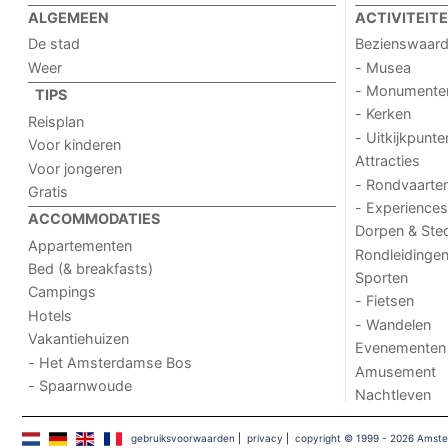
ALGEMEEN
ACTIVITEIT
De stad
Bezienswaar
Weer
- Musea
- Monumente
TIPS
- Kerken
Reisplan
- Uitkijkpunte
Voor kinderen
Attracties
Voor jongeren
- Rondvaarte
Gratis
- Experiences
ACCOMMODATIES
Dorpen & Ste
Appartementen
Rondleidinge
Bed (& breakfasts)
Sporten
Campings
- Fietsen
Hotels
- Wandelen
Vakantiehuizen
Evenementen
- Het Amsterdamse Bos
Amusement
- Spaarnwoude
Nachtleven
gebruiksvoorwaarden
|
privacy
|
copyright © 1999 - 2026 Amst