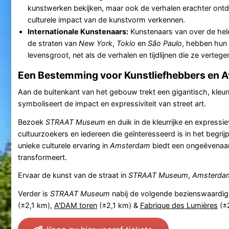
kunstwerken bekijken, maar ook de verhalen erachter ontd
culturele impact van de kunstvorm verkennen.
Internationale Kunstenaars:
Kunstenaars van over de hel
de straten van
New York
,
Tokio
en
São Paulo
, hebben hun 
levensgroot, net als de verhalen en tijdlijnen die ze verte
Een Bestemming voor Kunstliefhebbers en A
Aan de buitenkant van het gebouw trekt een gigantisch, kleurr
symboliseert de impact en expressiviteit van street art.
Bezoek
STRAAT Museum
en duik in de kleurrijke en expressi
cultuurzoekers en iedereen die geïnteresseerd is in het begr
unieke culturele ervaring in
Amsterdam
biedt een ongeëvenaard
transformeert.
Ervaar de kunst van de straat in
STRAAT Museum
,
Amsterda
Verder is
STRAAT Museum
nabij de volgende bezienswaardi
(±2,1 km),
A'DAM toren
(±2,1 km) &
Fabrique des Lumières
(±2