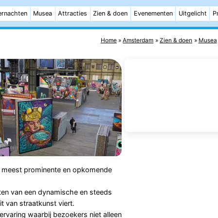
rnachten
Musea
Attracties
Zien & doen
Evenementen
Uitgelicht
P
Home
Amsterdam
Zien & doen
Musea
 de meest prominente en opkomende
ten van een dynamische en steeds
it van straatkunst viert.
rvaring waarbij bezoekers niet alleen