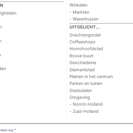
Winkelen
EN
- Markten
digheden
- Warenhuizen
n
UITGELICHT...
Grachtengordel
n
Coffeeshops
Homohoofdstad
n
Rosse buurt
Geschiedenis
den
Diamantstad
n
Pleinen in het centrum
Parken en tuinen
Stadsdelen
Omgeving
- Noord-Holland
- Zuid-Holland
erdam.org
™