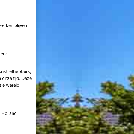
werken blijven
werk
unstliefhebbers,
 onze tijd. Deze
ele wereld
s Holland