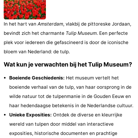
breakfasts)
Hotels
Vakantiehuizen
In het hart van
Amsterdam
, vlakbij de pittoreske Jordaan,
bevindt zich het charmante
Tulip Museum
. Een perfecte
-
plek voor iedereen die gefascineerd is door de iconische
Het
-
bloem van Nederland: de tulp.
Amsterdamse
Spaarnwoude
Last
Wat kun je verwachten bij het Tulip Museum?
Bos
minutes
Musea
Boeiende Geschiedenis:
Het museum vertelt het
boeiende verhaal van de tulp, van haar oorsprong in de
Attracties
wilde natuur tot de tulpenmanie in de Gouden Eeuw en
Zien
haar hedendaagse betekenis in de Nederlandse cultuur.
Unieke Exposities:
Ontdek de diverse en kleurrijke
&
Bezienswaardigheden
wereld van tulpen door middel van interactieve
doen
-
exposities, historische documenten en prachtige