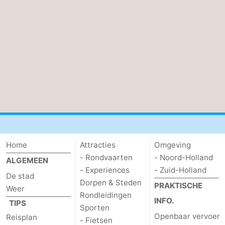
Parkeren
Tips
voor
Medische
toeristen
adressen
Weer
Contact
Home
Attracties
Omgeving
- Rondvaarten
- Noord-Holland
ALGEMEEN
- Experiences
- Zuid-Holland
De stad
Dorpen & Steden
PRAKTISCHE
Weer
Rondleidingen
INFO.
TIPS
Sporten
Openbaar vervoer
Reisplan
- Fietsen