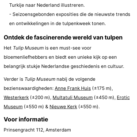
Turkije naar Nederland illustreren.
Fietsen
-
- Seizoensgebonden exposities die de nieuwste trends
Wandelen
Amusement
en ontwikkelingen in de tulpenkweek tonen.
Nachtleven
Ontdek de fascinerende wereld van tulpen
Het
Tulip Museum
is een must-see voor
Eten
bloemenliefhebbers en biedt een unieke kijk op een
en
Winkelen
belangrijk stukje Nederlandse geschiedenis en cultuur.
drinken
-
Verder is
Tulip Museum
nabij de volgende
bezienswaardigheden:
Anne Frank Huis
(±175 m),
Markten
-
Westerkerk
(±200 m),
Multatuli Museum
(±450 m),
Erotic
Warenhuizen
Evenementen
Museum
(±550 m) &
Nieuwe Kerk
(±550 m).
Voor informatie
Uitgelicht
Prinsengracht 112, Amsterdam
Grachtengordel