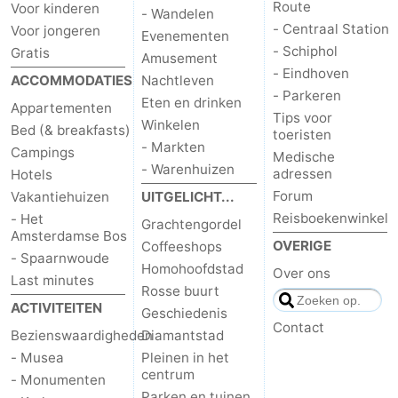
Route
Voor kinderen
- Wandelen
- Centraal Station
Voor jongeren
Evenementen
- Schiphol
Gratis
Amusement
- Eindhoven
ACCOMMODATIES
Nachtleven
- Parkeren
Eten en drinken
Appartementen
Tips voor
Winkelen
Bed (& breakfasts)
toeristen
- Markten
Campings
Medische
- Warenhuizen
adressen
Hotels
Forum
Vakantiehuizen
UITGELICHT...
Reisboekenwinkel
- Het
Grachtengordel
Amsterdamse Bos
OVERIGE
Coffeeshops
- Spaarnwoude
Homohoofdstad
Over ons
Last minutes
Rosse buurt
ACTIVITEITEN
Geschiedenis
Contact
Bezienswaardigheden
Diamantstad
- Musea
Pleinen in het
centrum
- Monumenten
Parken en tuinen