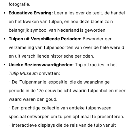
fotografie.
Musea
-
Educatieve Ervaring:
Leer alles over de teelt, de handel
Monumenten
-
en het kweken van tulpen, en hoe deze bloem zo'n
belangrijk symbool van Nederland is geworden.
Kerken
-
Tulpen uit Verschillende Perioden:
Bewonder een
Uitkijkpunten
Attracties
verzameling van tulpensoorten van over de hele wereld
en uit verschillende historische perioden.
-
Unieke Bezienswaardigheden:
Top attracties in het
Rondvaarten
-
Tulip Museum
omvatten:
- De 'Tulpenmanie' expositie, die de waanzinnige
Experiences
Dorpen
periode in de 17e eeuw belicht waarin tulpenbollen meer
&
Rondleidingen
waard waren dan goud.
- Een prachtige collectie van antieke tulpenvazen,
Steden
Sporten
speciaal ontworpen om tulpen optimaal te presenteren.
-
- Interactieve displays die de reis van de tulp vanuit