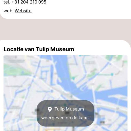
tel. +31 204 210 095
Coffeeshops
web.
Website
Homohoofdstad
Rosse
Locatie van Tulip Museum
buurt
Geschiedenis
Diamantstad
Pleinen
in
Parken
het
en
Stadsdelen
Tulip Museum
centrum
tuinen
Omgeving
weergeven op de kaart
-