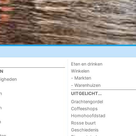
Eten en drinken
Winkelen
EN
- Markten
digheden
- Warenhuizen
n
UITGELICHT...
Grachtengordel
n
Coffeeshops
Homohoofdstad
n
Rosse buurt
Geschiedenis
den