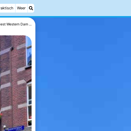
raktisch
Weer
est Western Dam ...