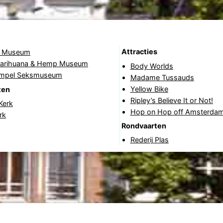
Attracties
li Museum
arihuana & Hemp Museum
Body Worlds
empel Seksmuseum
Madame Tussauds
Yellow Bike
ten
Ripley’s Believe It or Not!
Kerk
Hop on Hop off Amsterdam
rk
Rondvaarten
Rederij Plas