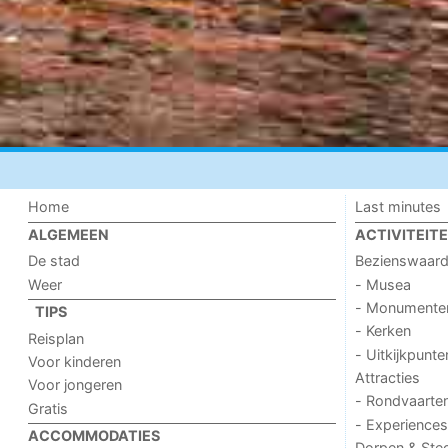
Home
Last minutes
ALGEMEEN
ACTIVITEIT
De stad
Bezienswaar
Weer
- Musea
- Monumente
TIPS
- Kerken
Reisplan
- Uitkijkpunte
Voor kinderen
Attracties
Voor jongeren
- Rondvaarte
Gratis
- Experiences
ACCOMMODATIES
Dorpen & Ste