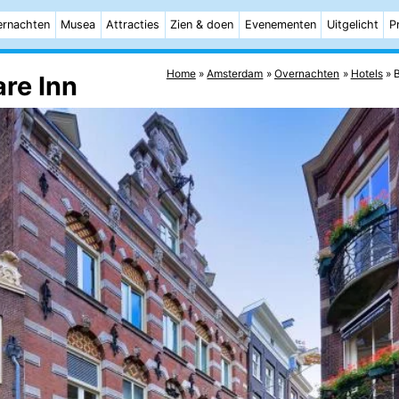
rnachten
Musea
Attracties
Zien & doen
Evenementen
Uitgelicht
P
Home
Amsterdam
Overnachten
Hotels
B
re Inn