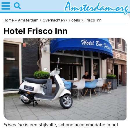
Home
Amsterdam
Home
Amsterdam
Overnachten
Hotels
Frisco Inn
Hotel Frisco Inn
Reisplan
Voor
kinderen
Voor
jongeren
Gratis
Overnachten
Appartementen
Bed
(&
Campings
Frisco Inn
is een stijlvolle, schone accommodatie in het