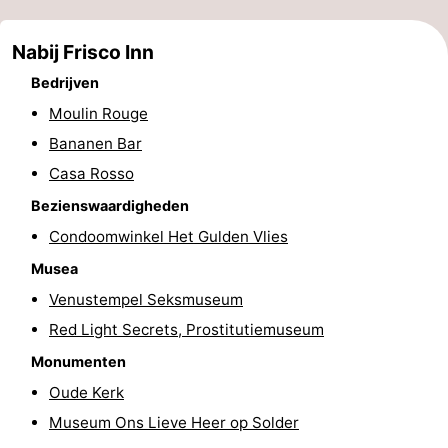
Musea
-
Nabij Frisco Inn
Monumenten
-
Bedrijven
Moulin Rouge
Kerken
-
Bananen Bar
Uitkijkpunten
Attracties
Casa Rosso
-
Bezienswaardigheden
Condoomwinkel Het Gulden Vlies
Rondvaarten
-
Musea
Experiences
Dorpen
Venustempel Seksmuseum
Red Light Secrets, Prostitutiemuseum
&
Rondleidingen
Monumenten
Steden
Sporten
Oude Kerk
Museum Ons Lieve Heer op Solder
-