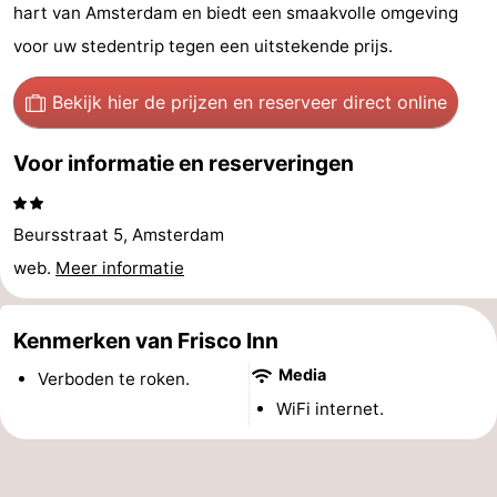
hart van Amsterdam en biedt een smaakvolle omgeving
breakfasts)
Hotels
voor uw stedentrip tegen een uitstekende prijs.
Vakantiehuizen
Bekijk hier de prijzen
en reserveer direct online
-
Voor informatie en reserveringen
Het
-
Amsterdamse
Spaarnwoude
Last
Beursstraat 5, Amsterdam
web.
Meer informatie
Bos
minutes
Musea
Attracties
Kenmerken van Frisco Inn
Media
Zien
Verboden te roken.
WiFi internet.
&
Bezienswaardigheden
doen
-