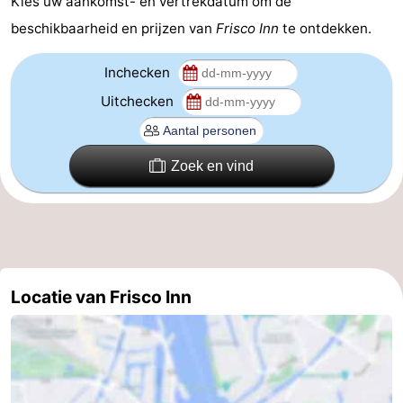
Kies uw aankomst- en vertrekdatum om de
Coffeeshops
beschikbaarheid en prijzen van
Frisco Inn
te ontdekken.
Homohoofdstad
Inchecken
Uitchecken
Rosse
buurt
Geschiedenis
Zoek en vind
Diamantstad
Pleinen
in
Parken
Locatie van Frisco Inn
het
en
Stadsdelen
centrum
tuinen
Omgeving
-