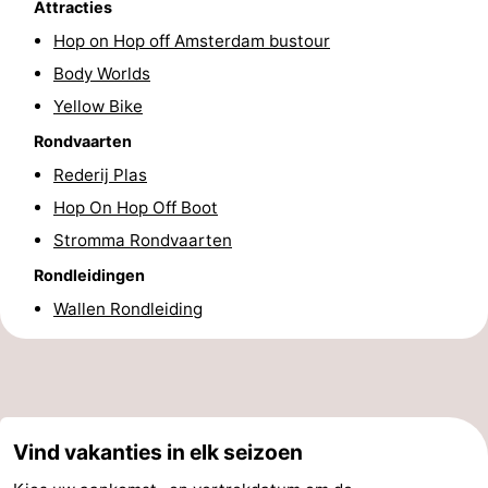
Attracties
Fietsen
-
Hop on Hop off Amsterdam bustour
Body Worlds
Wandelen
Amusement
Yellow Bike
Nachtleven
Rondvaarten
Rederij Plas
Eten
Hop On Hop Off Boot
en
Winkelen
Stromma Rondvaarten
drinken
-
Rondleidingen
Wallen Rondleiding
Markten
-
Warenhuizen
Evenementen
Uitgelicht
Vind vakanties in elk seizoen
Grachtengordel