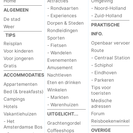
Home
Attracties
Omgeving
- Rondvaarten
- Noord-Holland
ALGEMEEN
- Experiences
- Zuid-Holland
De stad
Dorpen & Steden
PRAKTISCHE
Weer
Rondleidingen
INFO.
TIPS
Sporten
Openbaar vervoer
Reisplan
- Fietsen
Route
Voor kinderen
- Wandelen
- Centraal Station
Voor jongeren
Evenementen
- Schiphol
Gratis
Amusement
- Eindhoven
ACCOMMODATIES
Nachtleven
- Parkeren
Eten en drinken
Appartementen
Tips voor
Winkelen
Bed (& breakfasts)
toeristen
- Markten
Campings
Medische
- Warenhuizen
adressen
Hotels
Forum
Vakantiehuizen
UITGELICHT...
Reisboekenwinkel
- Het
Grachtengordel
Amsterdamse Bos
OVERIGE
Coffeeshops