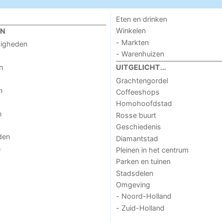
Eten en drinken
Winkelen
EN
- Markten
digheden
- Warenhuizen
n
UITGELICHT...
Grachtengordel
n
Coffeeshops
Homohoofdstad
n
Rosse buurt
Geschiedenis
den
Diamantstad
n
Pleinen in het centrum
Parken en tuinen
Stadsdelen
Omgeving
- Noord-Holland
- Zuid-Holland