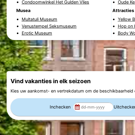
Condoomwinkel Het Gulden Vlies
Oude Ke
Musea
Attracties
Multatuli Museum
Yellow B
Venustempel Seksmuseum
Hop on 
Erotic Museum
Body Wo
Vind vakanties in elk seizoen
Kies uw aankomst- en vertrekdatum om de beschikbaarheid e
Inchecken
Uitcheck