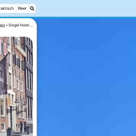
raktisch
Weer
els
Singel Hotel ...