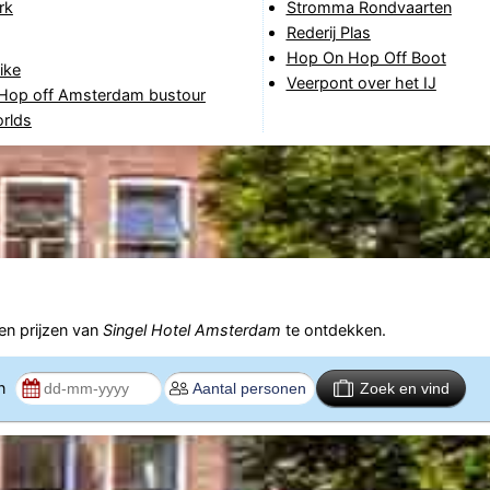
rk
Stromma Rondvaarten
Rederij Plas
Hop On Hop Off Boot
ike
Veerpont over het IJ
Hop off Amsterdam bustour
rlds
n prijzen van
Singel Hotel Amsterdam
te ontdekken.
en
Zoek en vind