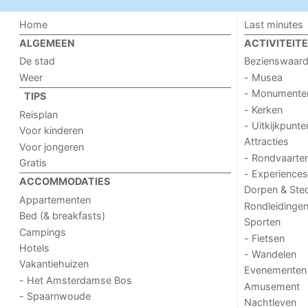
Home
Last minutes
ALGEMEEN
ACTIVITEIT
De stad
Bezienswaar
Weer
- Musea
- Monumente
TIPS
- Kerken
Reisplan
- Uitkijkpunte
Voor kinderen
Attracties
Voor jongeren
- Rondvaarte
Gratis
- Experiences
ACCOMMODATIES
Dorpen & Ste
Appartementen
Rondleidinge
Bed (& breakfasts)
Sporten
Campings
- Fietsen
Hotels
- Wandelen
Vakantiehuizen
Evenementen
- Het Amsterdamse Bos
Amusement
- Spaarnwoude
Nachtleven