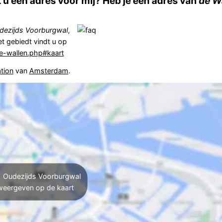
u een adres voor mij? Heb je een adres van
de W
dezijds Voorburgwal
,
et gebiedt vindt u op
e-wallen.php#kaart
ation
van
Amsterdam
.
Oudezijds Voorburgwal
weergeven op de kaart