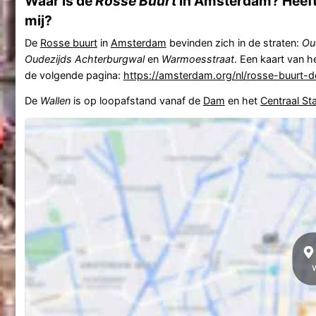
Waar is de
Rosse Buurt
in Amsterdam? Heeft 
mij?
De
Rosse buurt
in
Amsterdam
bevinden zich in de straten:
Ou
Oudezijds Achterburgwal
en
Warmoesstraat
. Een kaart van h
de volgende pagina:
https://amsterdam.org/nl/rosse-buurt-d
De
Wallen
is op loopafstand vanaf de
Dam
en het
Centraal St