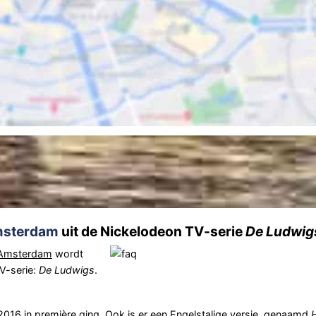
sterdam
uit de Nickelodeon TV-serie
De Ludwig
 Amsterdam
wordt
V-serie:
De Ludwigs
.
2016 in première ging. Ook is er een Engelstalige versie, genaamd
H