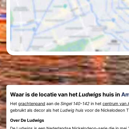
Waar is de locatie van het
Ludwigs
huis in
Am
Het
grachtenpand
aan de
Singel 140-142
in het
centrum van
gebruikt als decor als het
Ludwig huis
voor de Nickelodeon T
Over De Ludwigs
De Ludwigs is een Nederlandse Nickelodeon-serie die in mei 