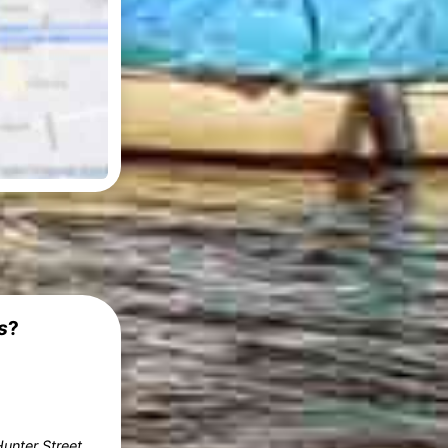
s
?
unter Street
.