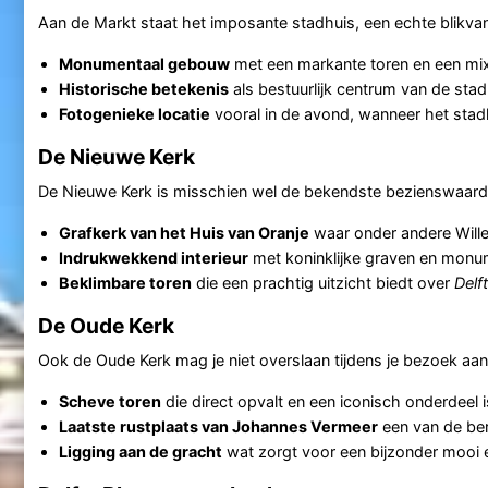
Aan de Markt staat het imposante stadhuis, een echte blikvan
Monumentaal gebouw
met een markante toren en een mix
Historische betekenis
als bestuurlijk centrum van de sta
Fotogenieke locatie
vooral in de avond, wanneer het stadh
De Nieuwe Kerk
De Nieuwe Kerk is misschien wel de bekendste bezienswaar
Grafkerk van het Huis van Oranje
waar onder andere Wille
Indrukwekkend interieur
met koninklijke graven en monu
Beklimbare toren
die een prachtig uitzicht biedt over
Delft
De Oude Kerk
Ook de Oude Kerk mag je niet overslaan tijdens je bezoek aa
Scheve toren
die direct opvalt en een iconisch onderdeel i
Laatste rustplaats van Johannes Vermeer
een van de ber
Ligging aan de gracht
wat zorgt voor een bijzonder mooi e