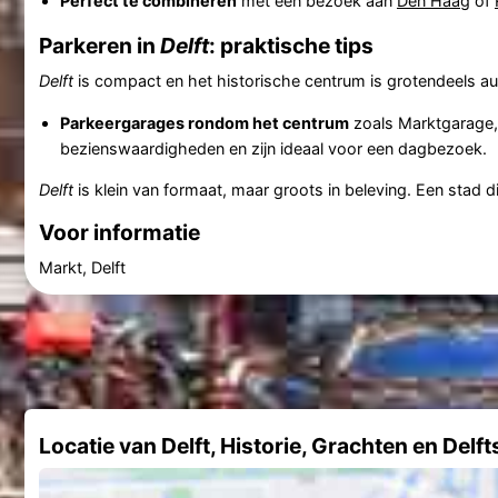
Perfect te combineren
met een bezoek aan
Den Haag
of
Parkeren in
Delft
: praktische tips
Delft
is compact en het historische centrum is grotendeels au
Parkeergarages rondom het centrum
zoals Marktgarage, 
bezienswaardigheden en zijn ideaal voor een dagbezoek.
Delft
is klein van formaat, maar groots in beleving. Een stad 
Voor informatie
Markt, Delft
Locatie van Delft, Historie, Grachten en Delf