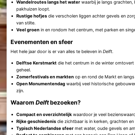
Wandelroutes langs het water
waarbij je langs grachten,
pakhuizen loopt.
Rustige hofjes
die verscholen liggen achter gevels en z
van stilte.
Veel groen
in en rondom het centrum, met parken en singe
Evenementen en sfeer
Het hele jaar door is er van alles te beleven in
Delft
.
Delftse Kerstmarkt
die het centrum in de winter omtovert 
geheel.
Zomerfestivals en markten
op en rond de Markt en langs
Open Monumentendag
waarbij veel historische gebouwe
zijn.
Waarom
Delft
bezoeken?
Compact en overzichtelijk
waardoor je veel bezienswaardig
Rijke geschiedenis
die zichtbaar is in kerken, grachten 
Typisch Nederlandse sfeer
met water, oude gevels en a