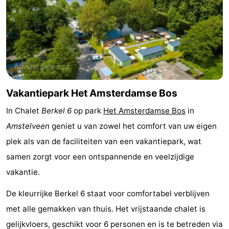
Musea
-
Monumenten
-
Kerken
-
Uitkijkpunten
Attracties
Vakantiepark Het Amsterdamse Bos
-
In Chalet
Berkel 6
op park
Het Amsterdamse Bos
in
Amstelveen
geniet u van zowel het comfort van uw eigen
Rondvaarten
-
plek als van de faciliteiten van een vakantiepark, wat
Experiences
Dorpen
samen zorgt voor een ontspannende en veelzijdige
vakantie.
&
Rondleidingen
De kleurrijke Berkel 6 staat voor comfortabel verblijven
Steden
Sporten
met alle gemakken van thuis. Het vrijstaande chalet is
-
gelijkvloers, geschikt voor 6 personen en is te betreden via