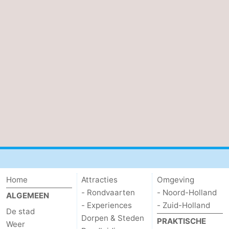
Home
Attracties
Omgeving
- Rondvaarten
- Noord-Holland
ALGEMEEN
- Experiences
- Zuid-Holland
De stad
Dorpen & Steden
PRAKTISCHE
Weer