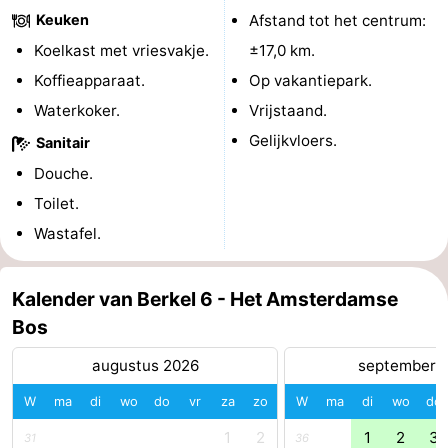
Keuken
Afstand tot het centrum:
Noord-
-
Koelkast met vriesvakje.
±17,0 km.
Holland
Zuid-
Praktisch
Koffieapparaat.
Op vakantiepark.
Waterkoker.
Vrijstaand.
Holland
Forum
Gelijkvloers.
Sanitair
Reisboekenwinkel
Douche.
Toilet.
Openbaar
Wastafel.
vervoer
Route
Kalender van Berkel 6 - Het Amsterdamse
Centraal
Bos
Station
Schiphol
augustus 2026
september 
Eindhoven
W
ma
di
wo
do
vr
za
zo
W
ma
di
wo
do
-
1
2
1
2
3
31
36