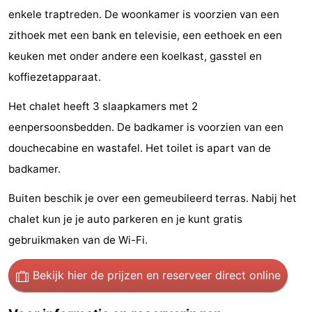
enkele traptreden. De woonkamer is voorzien van een
Fietsen
-
zithoek met een bank en televisie, een eethoek en een
Wandelen
Amusement
keuken met onder andere een koelkast, gasstel en
koffiezetapparaat.
Nachtleven
Het chalet heeft 3 slaapkamers met 2
Eten
eenpersoonsbedden. De badkamer is voorzien van een
en
Winkelen
douchecabine en wastafel. Het toilet is apart van de
badkamer.
drinken
-
Buiten beschik je over een gemeubileerd terras. Nabij het
Markten
-
chalet kun je je auto parkeren en je kunt gratis
Warenhuizen
Evenementen
gebruikmaken van de Wi-Fi.
Uitgelicht
Bekijk hier de prijzen
en reserveer direct online
Grachtengordel