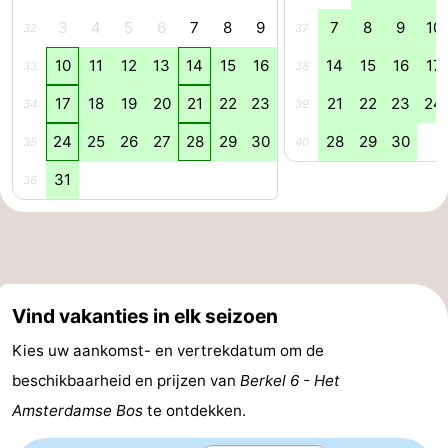
3
4
5
6
7
8
9
7
8
9
10
32
37
Parkeren
Tips
10
11
12
13
14
15
16
14
15
16
17
33
38
voor
Medische
17
18
19
20
21
22
23
21
22
23
24
34
39
toeristen
adressen
Weer
24
25
26
27
28
29
30
28
29
30
35
40
Contact
31
36
Vind vakanties in elk seizoen
Kies uw aankomst- en vertrekdatum om de
beschikbaarheid en prijzen van
Berkel 6 - Het
Amsterdamse Bos
te ontdekken.