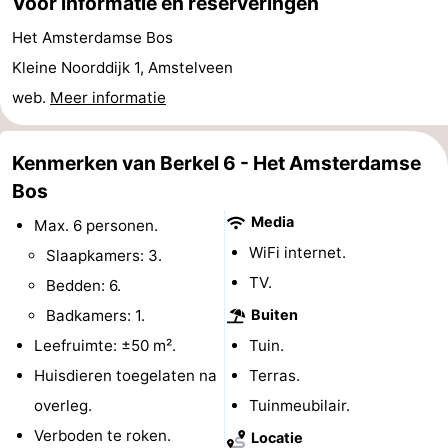
Voor informatie en reserveringen
Coffeeshops
Het Amsterdamse Bos
Kleine Noorddijk 1, Amstelveen
Homohoofdstad
web.
Meer informatie
Rosse
Kenmerken van Berkel 6 - Het Amsterdamse
buurt
Geschiedenis
Bos
Diamantstad
Media
Max. 6 personen.
WiFi internet.
Slaapkamers: 3.
Pleinen
TV.
Bedden: 6.
in
Parken
Badkamers: 1.
Buiten
Leefruimte: ±50 m².
Tuin.
het
en
Stadsdelen
Huisdieren toegelaten na
Terras.
centrum
tuinen
Omgeving
overleg.
Tuinmeubilair.
Verboden te roken.
-
Locatie