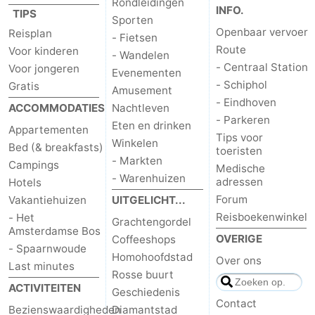
Rondleidingen
INFO.
TIPS
Sporten
Openbaar vervoer
Reisplan
- Fietsen
Route
Voor kinderen
- Wandelen
- Centraal Station
Voor jongeren
Evenementen
- Schiphol
Gratis
Amusement
- Eindhoven
ACCOMMODATIES
Nachtleven
- Parkeren
Eten en drinken
Appartementen
Tips voor
Winkelen
Bed (& breakfasts)
toeristen
- Markten
Campings
Medische
- Warenhuizen
adressen
Hotels
Forum
Vakantiehuizen
UITGELICHT...
Reisboekenwinkel
- Het
Grachtengordel
Amsterdamse Bos
OVERIGE
Coffeeshops
- Spaarnwoude
Homohoofdstad
Over ons
Last minutes
Rosse buurt
ACTIVITEITEN
Geschiedenis
Contact
Bezienswaardigheden
Diamantstad