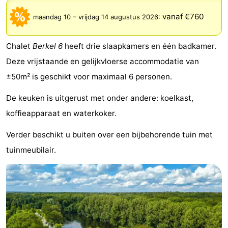
breakfasts)
Hotels
vanaf €760
maandag 10
–
vrijdag 14 augustus 2026
:
Vakantiehuizen
Chalet
Berkel 6
heeft drie slaapkamers en één badkamer.
-
Deze vrijstaande en gelijkvloerse accommodatie van
±50m² is geschikt voor maximaal 6 personen.
Het
-
De keuken is uitgerust met onder andere: koelkast,
Amsterdamse
Spaarnwoude
Last
koffieapparaat en waterkoker.
Bos
minutes
Musea
Verder beschikt u buiten over een bijbehorende tuin met
tuinmeubilair.
Attracties
Zien
&
Bezienswaardigheden
doen
-