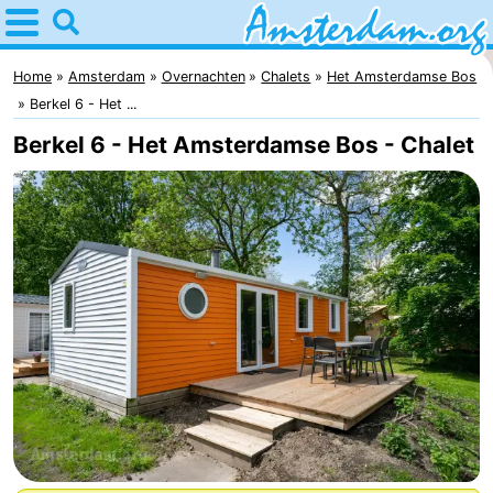
Home
Amsterdam
Home
Amsterdam
Overnachten
Chalets
Het Amsterdamse Bos
Berkel 6 - Het ...
Reisplan
Berkel 6 - Het Amsterdamse Bos - Chalet
Voor
kinderen
Voor
jongeren
Gratis
Overnachten
Appartementen
Bed
(&
Campings