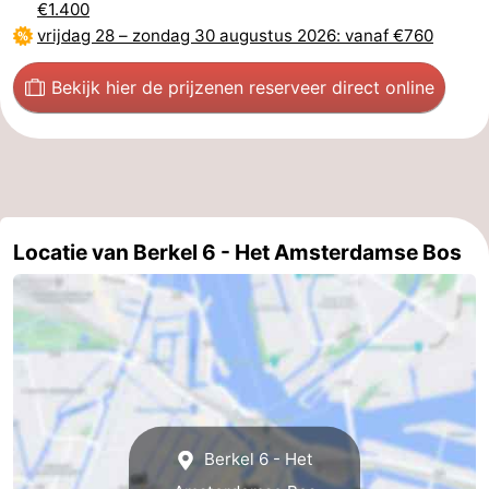
€1.400
vrijdag 28
–
zondag 30 augustus 2026
: vanaf €760
Bekijk hier de prijzen
en reserveer direct online
Locatie van Berkel 6 - Het Amsterdamse Bos
Berkel 6 - Het