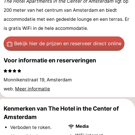
The Hotel Apartments in the Center of Amsterdam
ligt op
breakfasts)
Hotels
200 meter van het centrum van Amsterdam en biedt
accommodatie met een gedeelde lounge en een terras. Er
Vakantiehuizen
is gratis WiFi in de hele accommodatie.
-
Bekijk hier de prijzen
en reserveer direct online
Het
-
Voor informatie en reserveringen
Amsterdamse
Spaarnwoude
Last
Bos
minutes
Musea
Monnikenstraat 19, Amsterdam
web.
Meer informatie
Attracties
Zien
Kenmerken van The Hotel in the Center of
&
Bezienswaardigheden
Amsterdam
Media
Verboden te roken.
doen
-