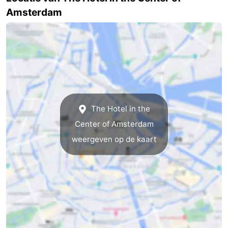
Amsterdam
Noord-
-
Holland
Zuid-
Praktisch
Holland
Forum
Reisboekenwinkel
Openbaar
The Hotel in the
Center of Amsterdam
vervoer
Route
weergeven op de kaart
Centraal
Station
Schiphol
Eindhoven
-