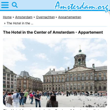
Home
Amsterdam
Home
Amsterdam
Overnachten
Appartementen
The Hotel in the ...
Reisplan
The Hotel in the Center of Amsterdam - Appartement
Voor
kinderen
Voor
jongeren
Gratis
Overnachten
Appartementen
Bed
(&
Campings