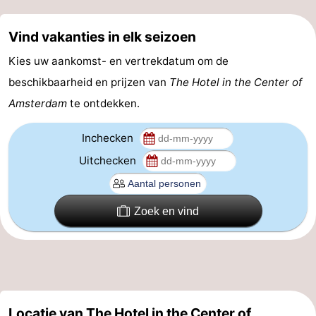
Coffeeshops
Vind vakanties in elk seizoen
Homohoofdstad
Kies uw aankomst- en vertrekdatum om de
beschikbaarheid en prijzen van
The Hotel in the Center of
Rosse
Amsterdam
te ontdekken.
buurt
Geschiedenis
Inchecken
Diamantstad
Uitchecken
Pleinen
Zoek en vind
in
Parken
het
en
Stadsdelen
centrum
tuinen
Omgeving
-
Locatie van The Hotel in the Center of