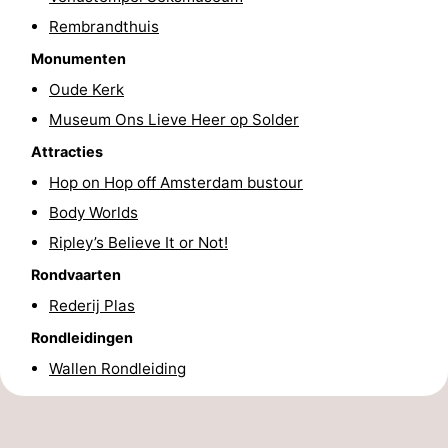
Rembrandthuis
Fietsen
-
Monumenten
Wandelen
Amusement
Oude Kerk
Nachtleven
Museum Ons Lieve Heer op Solder
Attracties
Eten
Hop on Hop off Amsterdam bustour
en
Winkelen
Body Worlds
Ripley’s Believe It or Not!
drinken
-
Rondvaarten
Markten
-
Rederij Plas
Rondleidingen
Warenhuizen
Evenementen
Wallen Rondleiding
Uitgelicht
Grachtengordel