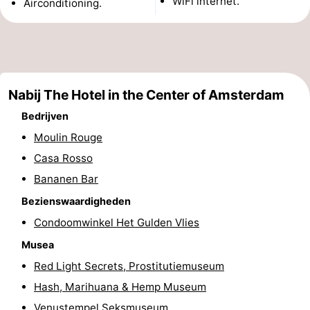
WiFi internet.
Airconditioning.
Musea
-
Monumenten
-
Kerken
-
Nabij The Hotel in the Center of Amsterdam
Uitkijkpunten
Attracties
Bedrijven
Moulin Rouge
-
Casa Rosso
Rondvaarten
-
Bananen Bar
Bezienswaardigheden
Experiences
Dorpen
Condoomwinkel Het Gulden Vlies
&
Rondleidingen
Musea
Red Light Secrets, Prostitutiemuseum
Steden
Sporten
Hash, Marihuana & Hemp Museum
-
Venustempel Seksmuseum