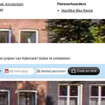
Fietsverhuurders
heek Amsterdam
ge
MacBike Bike Rental
n prijzen van
Kalkmarkt Suites
te ontdekken.
en
Zoek en vind