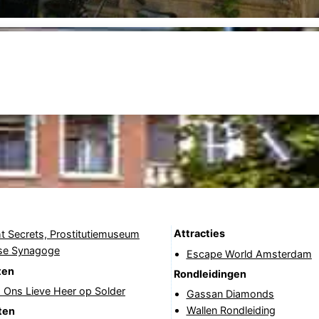
Attracties
t Secrets, Prostitutiemuseum
se Synagoge
Escape World Amsterdam
ten
Rondleidingen
Ons Lieve Heer op Solder
Gassan Diamonds
Wallen Rondleiding
ten