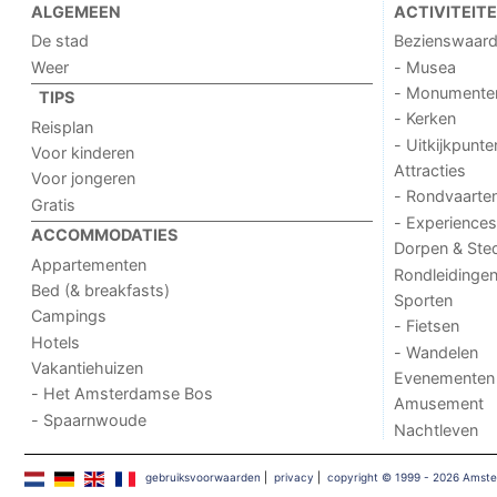
ALGEMEEN
ACTIVITEIT
De stad
Bezienswaar
Weer
- Musea
- Monumente
TIPS
- Kerken
Reisplan
- Uitkijkpunte
Voor kinderen
Attracties
Voor jongeren
- Rondvaarte
Gratis
- Experiences
ACCOMMODATIES
Dorpen & Ste
Appartementen
Rondleidinge
Bed (& breakfasts)
Sporten
Campings
- Fietsen
Hotels
- Wandelen
Vakantiehuizen
Evenementen
- Het Amsterdamse Bos
Amusement
- Spaarnwoude
Nachtleven
gebruiksvoorwaarden
|
privacy
|
copyright © 1999 - 2026 Amst