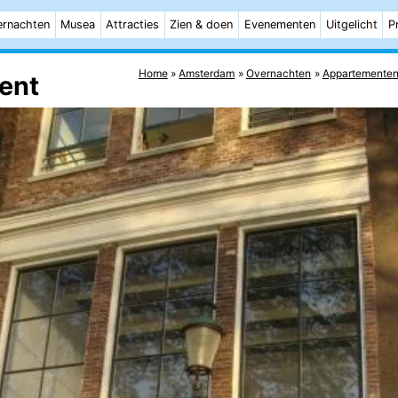
rnachten
Musea
Attracties
Zien & doen
Evenementen
Uitgelicht
P
Home
Amsterdam
Overnachten
Appartemente
ent