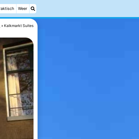
raktisch
Weer
n
Kalkmarkt Suites