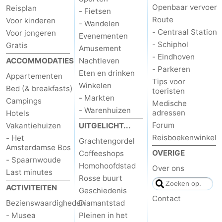
Openbaar vervoer
Reisplan
- Fietsen
Parkeren
Tips
Route
Voor kinderen
- Wandelen
- Centraal Station
Voor jongeren
Evenementen
voor
Medische
- Schiphol
Gratis
Amusement
- Eindhoven
ACCOMMODATIES
Nachtleven
toeristen
adressen
Weer
- Parkeren
Eten en drinken
Appartementen
Tips voor
Contact
Winkelen
Bed (& breakfasts)
toeristen
- Markten
Campings
Medische
- Warenhuizen
adressen
Hotels
Forum
Vakantiehuizen
UITGELICHT...
Reisboekenwinkel
- Het
Grachtengordel
Amsterdamse Bos
OVERIGE
Coffeeshops
- Spaarnwoude
Homohoofdstad
Over ons
Last minutes
Rosse buurt
ACTIVITEITEN
Geschiedenis
Contact
Bezienswaardigheden
Diamantstad
- Musea
Pleinen in het