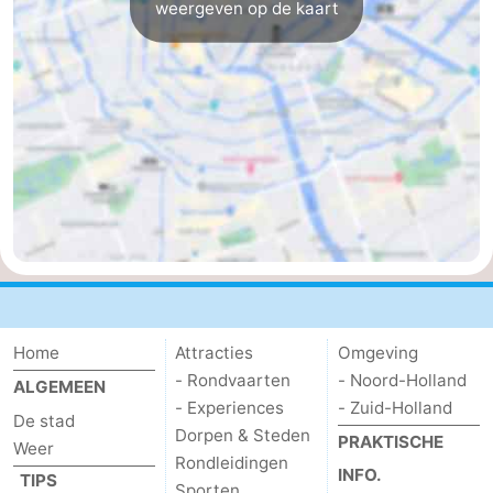
weergeven op de kaart
Noord-
-
Holland
Zuid-
Praktisch
Holland
Forum
Reisboekenwinkel
Openbaar
vervoer
Route
Centraal
Home
Attracties
Omgeving
- Rondvaarten
- Noord-Holland
Station
Schiphol
ALGEMEEN
- Experiences
- Zuid-Holland
De stad
Eindhoven
Dorpen & Steden
PRAKTISCHE
Weer
Rondleidingen
INFO.
TIPS
-
Sporten