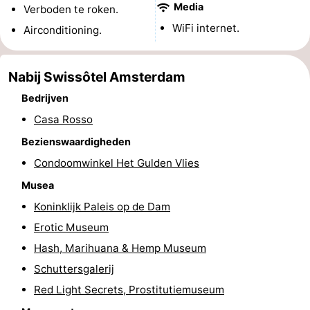
Media
Verboden te roken.
Musea
-
WiFi internet.
Airconditioning.
Monumenten
-
Nabij Swissôtel Amsterdam
Kerken
-
Bedrijven
Uitkijkpunten
Attracties
Casa Rosso
Bezienswaardigheden
-
Condoomwinkel Het Gulden Vlies
Rondvaarten
-
Musea
Experiences
Dorpen
Koninklijk Paleis op de Dam
Erotic Museum
&
Rondleidingen
Hash, Marihuana & Hemp Museum
Steden
Sporten
Schuttersgalerij
Red Light Secrets, Prostitutiemuseum
-