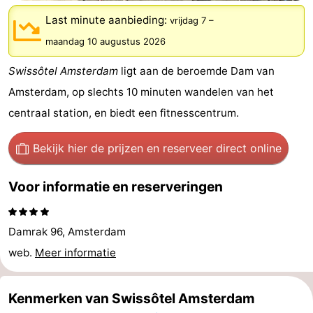
breakfasts)
Hotels
Last minute aanbieding:
vrijdag 7
–
maandag 10 augustus 2026
Vakantiehuizen
Swissôtel Amsterdam
ligt aan de beroemde Dam van
-
Amsterdam, op slechts 10 minuten wandelen van het
Het
-
centraal station, en biedt een fitnesscentrum.
Amsterdamse
Spaarnwoude
Last
Bekijk hier de prijzen
en reserveer direct online
Bos
minutes
Musea
Voor informatie en reserveringen
Attracties
Damrak 96, Amsterdam
Zien
web.
Meer informatie
&
Bezienswaardigheden
Kenmerken van Swissôtel Amsterdam
doen
-