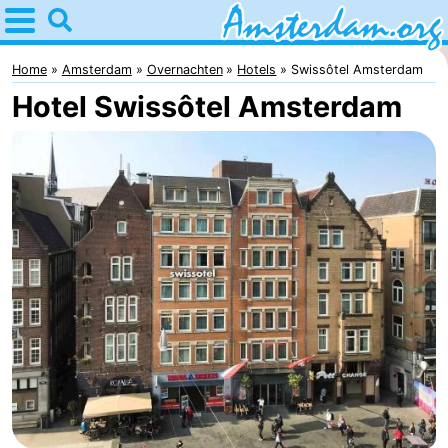
Home
Amsterdam
Home
Amsterdam
Overnachten
Hotels
Swissôtel Amsterdam
Hotel Swissôtel Amsterdam
Reisplan
Voor
kinderen
Voor
jongeren
Gratis
Overnachten
Appartementen
Bed
(&
Campings