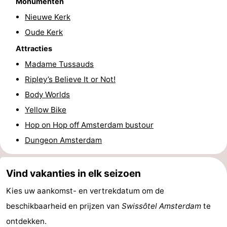
Monumenten
Fietsen
-
Nieuwe Kerk
Oude Kerk
Wandelen
Amusement
Attracties
Nachtleven
Madame Tussauds
Ripley’s Believe It or Not!
Eten
Body Worlds
en
Winkelen
Yellow Bike
Hop on Hop off Amsterdam bustour
drinken
-
Dungeon Amsterdam
Markten
-
Vind vakanties in elk seizoen
Warenhuizen
Evenementen
Kies uw aankomst- en vertrekdatum om de
Uitgelicht
beschikbaarheid en prijzen van
Swissôtel Amsterdam
te
Grachtengordel
ontdekken.