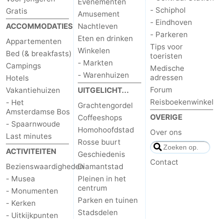
Evenementen
- Schiphol
Gratis
Amusement
- Eindhoven
ACCOMMODATIES
Nachtleven
- Parkeren
Eten en drinken
Appartementen
Tips voor
Winkelen
Bed (& breakfasts)
toeristen
- Markten
Campings
Medische
- Warenhuizen
adressen
Hotels
Forum
Vakantiehuizen
UITGELICHT...
Reisboekenwinkel
- Het
Grachtengordel
Amsterdamse Bos
OVERIGE
Coffeeshops
- Spaarnwoude
Homohoofdstad
Over ons
Last minutes
Rosse buurt
ACTIVITEITEN
Geschiedenis
Contact
Bezienswaardigheden
Diamantstad
- Musea
Pleinen in het
centrum
- Monumenten
Parken en tuinen
- Kerken
Stadsdelen
- Uitkijkpunten