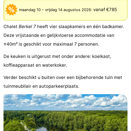
breakfasts)
Hotels
vanaf €785
maandag 10
–
vrijdag 14 augustus 2026
:
Vakantiehuizen
Chalet
Berkel 7
heeft vier slaapkamers en één badkamer.
-
Deze vrijstaande en gelijkvloerse accommodatie van
±40m² is geschikt voor maximaal 7 personen.
Het
-
De keuken is uitgerust met onder andere: koelkast,
Amsterdamse
Spaarnwoude
Last
koffieapparaat en waterkoker.
Bos
minutes
Musea
Verder beschikt u buiten over een bijbehorende tuin met
tuinmeubilair en autoparkeerplaats.
Attracties
Zien
&
Bezienswaardigheden
doen
-