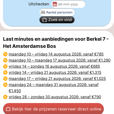
Uitchecken
Zoek en vind
Last minutes en aanbiedingen voor Berkel 7 -
Het Amsterdamse Bos
maandag 10
–
vrijdag 14 augustus 2026
: vanaf €785
maandag 10
–
maandag 17 augustus 2026
: vanaf €1.290
vrijdag 14
–
zondag 16 augustus 2026
: vanaf €685
vrijdag 14
–
vrijdag 21 augustus 2026
: vanaf €1.315
maandag 17
–
vrijdag 21 augustus 2026
: vanaf €1.025
maandag 24
–
maandag 31 augustus 2026
: vanaf
€1.450
vrijdag 28
–
zondag 30 augustus 2026
: vanaf €790
Bekijk hier de prijzen
en reserveer direct online