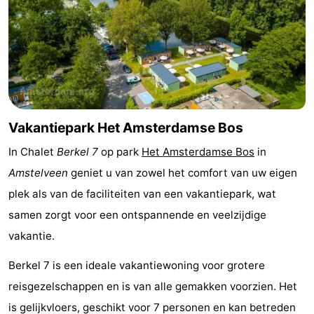
Musea
-
Monumenten
-
Kerken
-
Uitkijkpunten
Attracties
Vakantiepark Het Amsterdamse Bos
-
In Chalet
Berkel 7
op park
Het Amsterdamse Bos
in
Amstelveen
geniet u van zowel het comfort van uw eigen
Rondvaarten
-
plek als van de faciliteiten van een vakantiepark, wat
Experiences
Dorpen
samen zorgt voor een ontspannende en veelzijdige
vakantie.
&
Rondleidingen
Berkel 7 is een ideale vakantiewoning voor grotere
Steden
Sporten
reisgezelschappen en is van alle gemakken voorzien. Het
-
is gelijkvloers, geschikt voor 7 personen en kan betreden