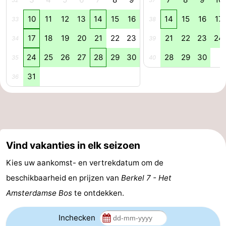
32
37
Parkeren
Tips
10
11
12
13
14
15
16
14
15
16
17
33
38
17
18
19
20
21
22
23
21
22
23
24
34
39
voor
Medische
24
25
26
27
28
29
30
28
29
30
35
40
toeristen
adressen
Weer
31
36
Contact
Vind vakanties in elk seizoen
Kies uw aankomst- en vertrekdatum om de
beschikbaarheid en prijzen van
Berkel 7 - Het
Amsterdamse Bos
te ontdekken.
Inchecken