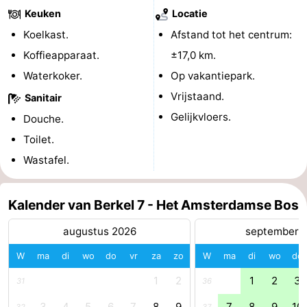
Keuken
Locatie
Noord-
-
Koelkast.
Afstand tot het centrum:
Holland
Zuid-
Praktisch
Koffieapparaat.
±17,0 km.
Waterkoker.
Op vakantiepark.
Holland
Forum
Vrijstaand.
Sanitair
Reisboekenwinkel
Gelijkvloers.
Douche.
Toilet.
Openbaar
Wastafel.
vervoer
Route
Kalender van Berkel 7 - Het Amsterdamse Bos
Centraal
augustus 2026
september 
Station
Schiphol
W
ma
di
wo
do
vr
za
zo
W
ma
di
wo
do
Eindhoven
1
2
1
2
3
31
36
-
3
4
5
6
7
8
9
7
8
9
10