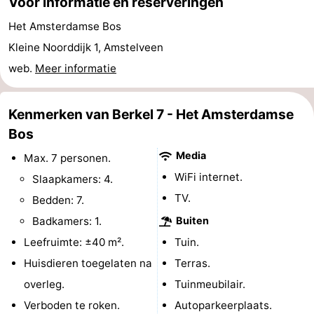
Voor informatie en reserveringen
Coffeeshops
Het Amsterdamse Bos
Kleine Noorddijk 1, Amstelveen
Homohoofdstad
web.
Meer informatie
Rosse
Kenmerken van Berkel 7 - Het Amsterdamse
buurt
Geschiedenis
Bos
Diamantstad
Media
Max. 7 personen.
WiFi internet.
Slaapkamers: 4.
Pleinen
TV.
Bedden: 7.
in
Parken
Badkamers: 1.
Buiten
Leefruimte: ±40 m².
Tuin.
het
en
Stadsdelen
Huisdieren toegelaten na
Terras.
centrum
tuinen
Omgeving
overleg.
Tuinmeubilair.
Verboden te roken.
Autoparkeerplaats.
-