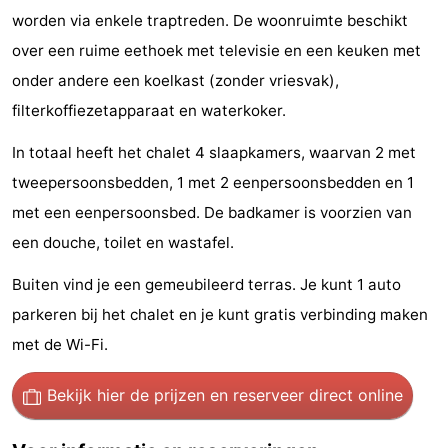
worden via enkele traptreden. De woonruimte beschikt
Fietsen
-
over een ruime eethoek met televisie en een keuken met
Wandelen
Amusement
onder andere een koelkast (zonder vriesvak),
filterkoffiezetapparaat en waterkoker.
Nachtleven
In totaal heeft het chalet 4 slaapkamers, waarvan 2 met
Eten
tweepersoonsbedden, 1 met 2 eenpersoonsbedden en 1
en
Winkelen
met een eenpersoonsbed. De badkamer is voorzien van
een douche, toilet en wastafel.
drinken
-
Buiten vind je een gemeubileerd terras. Je kunt 1 auto
Markten
-
parkeren bij het chalet en je kunt gratis verbinding maken
Warenhuizen
Evenementen
met de Wi-Fi.
Uitgelicht
Bekijk hier de prijzen
en reserveer direct online
Grachtengordel