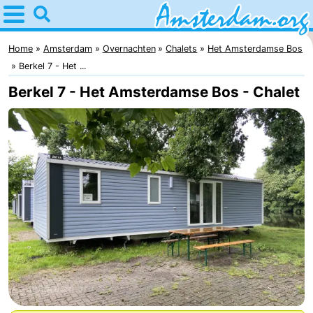
Home
Amsterdam
Home
Amsterdam
Overnachten
Chalets
Het Amsterdamse Bos
Berkel 7 - Het ...
Reisplan
Berkel 7 - Het Amsterdamse Bos - Chalet
Voor
kinderen
Voor
jongeren
Gratis
Overnachten
Appartementen
Bed
(&
Campings