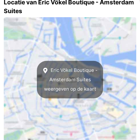
Locatie van Eric Vökel Boutique - Amsterdam
Suites
Noord-
-
Holland
Zuid-
Praktisch
Holland
Forum
Reisboekenwinkel
Openbaar
Eric Vökel Boutique -
Amsterdam Suites
vervoer
Route
weergeven op de kaart
Centraal
Station
Schiphol
Eindhoven
-