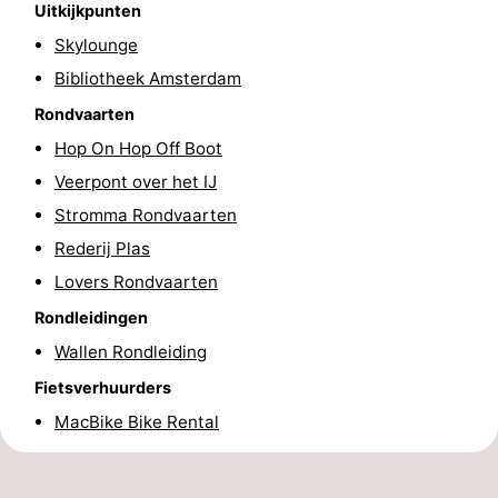
Uitkijkpunten
Fietsen
-
Skylounge
Bibliotheek Amsterdam
Wandelen
Amusement
Rondvaarten
Nachtleven
Hop On Hop Off Boot
Veerpont over het IJ
Eten
Stromma Rondvaarten
en
Winkelen
Rederij Plas
Lovers Rondvaarten
drinken
-
Rondleidingen
Markten
-
Wallen Rondleiding
Warenhuizen
Evenementen
Fietsverhuurders
MacBike Bike Rental
Uitgelicht
Grachtengordel