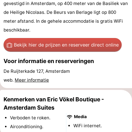
gevestigd in Amsterdam, op 400 meter van de Basiliek van
breakfasts)
Hotels
de Heilige Nicolaas. De Beurs van Berlage ligt op 800
Vakantiehuizen
meter afstand. In de gehele accommodatie is gratis WiFi
beschikbaar.
-
Bekijk hier de prijzen
en reserveer direct online
Het
-
Amsterdamse
Spaarnwoude
Last
Voor informatie en reserveringen
De Ruijterkade 127, Amsterdam
Bos
minutes
Musea
web.
Meer informatie
Attracties
Kenmerken van Eric Vökel Boutique -
Zien
Amsterdam Suites
&
Bezienswaardigheden
Media
Verboden te roken.
WiFi internet.
doen
-
Airconditioning.