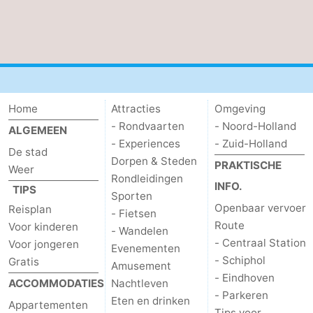
Home
Attracties
Omgeving
- Rondvaarten
- Noord-Holland
ALGEMEEN
- Experiences
- Zuid-Holland
De stad
Dorpen & Steden
PRAKTISCHE
Weer
Rondleidingen
INFO.
TIPS
Sporten
Openbaar vervoer
Reisplan
- Fietsen
Route
Voor kinderen
- Wandelen
- Centraal Station
Voor jongeren
Evenementen
- Schiphol
Gratis
Amusement
- Eindhoven
ACCOMMODATIES
Nachtleven
- Parkeren
Eten en drinken
Appartementen
Tips voor