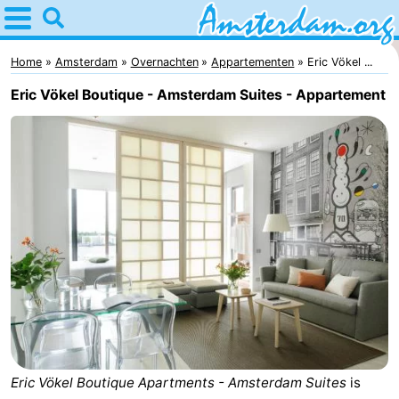
Home
Amsterdam
Home
Amsterdam
Overnachten
Appartementen
Eric Vökel ...
Eric Vökel Boutique - Amsterdam Suites - Appartement
Reisplan
Voor
kinderen
Voor
jongeren
Gratis
Overnachten
Appartementen
Bed
(&
Campings
Eric Vökel Boutique Apartments - Amsterdam Suites
is