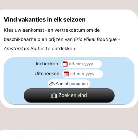
Coffeeshops
Vind vakanties in elk seizoen
Homohoofdstad
Kies uw aankomst- en vertrekdatum om de
Rosse
beschikbaarheid en prijzen van
Eric Vökel Boutique -
Amsterdam Suites
te ontdekken.
buurt
Geschiedenis
Inchecken
Diamantstad
Uitchecken
Pleinen
in
Parken
Zoek en vind
het
en
Stadsdelen
centrum
tuinen
Omgeving
-