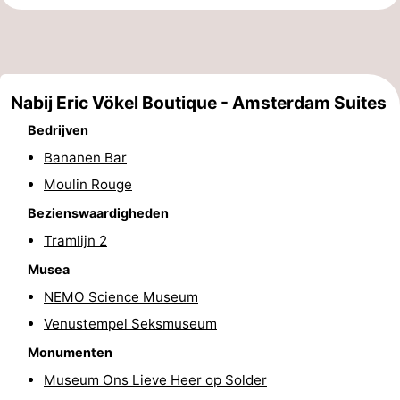
Musea
-
Monumenten
-
Nabij Eric Vökel Boutique - Amsterdam Suites
Kerken
-
Bedrijven
Uitkijkpunten
Attracties
Bananen Bar
Moulin Rouge
-
Bezienswaardigheden
Rondvaarten
-
Tramlijn 2
Experiences
Dorpen
Musea
NEMO Science Museum
&
Rondleidingen
Venustempel Seksmuseum
Steden
Sporten
Monumenten
Museum Ons Lieve Heer op Solder
-