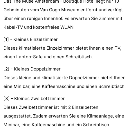
Das The Muse Amsterdam - Boutique Hotel liegt nur 10
-
Gehminuten vom Van Gogh Museum entfernt und verfügt
über einen ruhigen Innenhof. Es erwarten Sie Zimmer mit
Het
-
Kabel-TV und kostenfreies WLAN.
Amsterdamse
Spaarnwoude
Hotels
[1] - Kleines Einzelzimmer
Bos
Zimmer
Dieses klimatisierte Einzelzimmer bietet Ihnen einen TV,
einen Laptop-Safe und einen Schreibtisch.
(mit
Lastminutes
[2] - Kleines Doppelzimmer
Frühstück)
Museen
Dieses kleine und klimatisierte Doppelzimmer bietet Ihnen
Attraktionen
eine Minibar, eine Kaffeemaschine und einen Schreibtisch.
Sehen
[3] - Kleines Zweibettzimmer
Dieses Zweibettzimmer ist mit 2 Einzelbetten
&
-
ausgestattet. Zudem erwarten Sie eine Klimaanlage, eine
tun
Museen
-
Minibar, eine Kaffeemaschine und ein Schreibtisch.