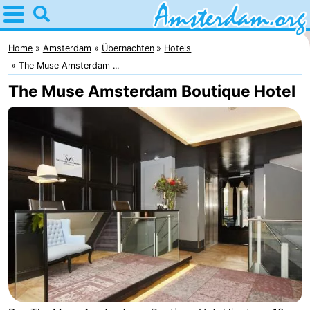
Home
Amsterdam
Home
Amsterdam
Übernachten
Hotels
The Muse Amsterdam ...
Interessante
The Muse Amsterdam Boutique Hotel
Ausflüge
Für
Kindern
Für
Junge
Kostenlos
Erwachsene
Übernachten
Appartements
Campingplätze
Ferienhäuser