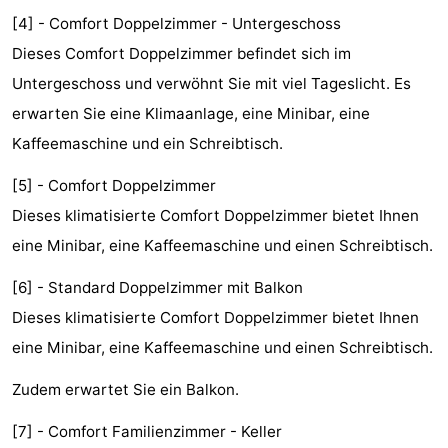
[4] - Comfort Doppelzimmer - Untergeschoss
Denkmäler
-
Dieses Comfort Doppelzimmer befindet sich im
Kirchen
-
Untergeschoss und verwöhnt Sie mit viel Tageslicht. Es
erwarten Sie eine Klimaanlage, eine Minibar, eine
Aussichtspunkte
Attraktionen
Kaffeemaschine und ein Schreibtisch.
-
[5] - Comfort Doppelzimmer
Rundfahrten
-
Dieses klimatisierte Comfort Doppelzimmer bietet Ihnen
eine Minibar, eine Kaffeemaschine und einen Schreibtisch.
Experiences
Dörfer
[6] - Standard Doppelzimmer mit Balkon
&
Führungen
Dieses klimatisierte Comfort Doppelzimmer bietet Ihnen
Städte
Sport
eine Minibar, eine Kaffeemaschine und einen Schreibtisch.
-
Zudem erwartet Sie ein Balkon.
Radfahren
-
[7] - Comfort Familienzimmer - Keller