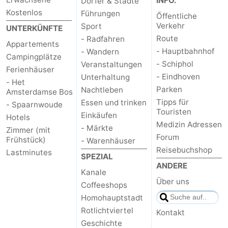
INFO.
Dörfer & Städte
Kostenlos
Führungen
Őffentliche
Verkehr
Sport
UNTERKÜNFTE
Route
- Radfahren
Appartements
- Hauptbahnhof
- Wandern
Campingplätze
- Schiphol
Veranstaltungen
Ferienhäuser
- Eindhoven
Unterhaltung
- Het
Parken
Nachtleben
Amsterdamse Bos
Tipps für
Essen und trinken
- Spaarnwoude
Touristen
Einkäufen
Hotels
Medizin Adressen
- Märkte
Zimmer (mit
Forum
Frühstück)
- Warenhäuser
Reisebuchshop
Lastminutes
SPEZIAL
ANDERE
Kanale
Über uns
Coffeeshops
Homohauptstadt
Rotlichtviertel
Kontakt
Geschichte