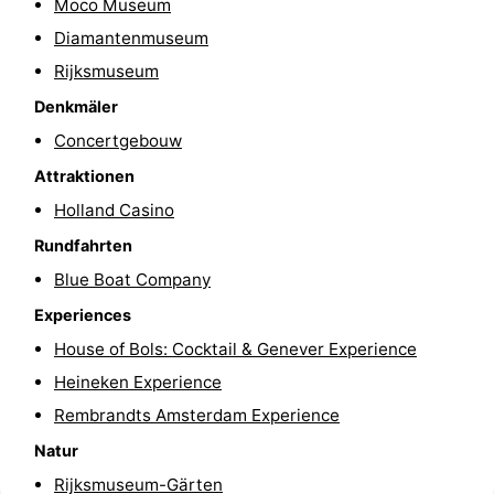
Moco Museum
Südholland
Praktisch
Diamantenmuseum
Rijksmuseum
Forum
Denkmäler
Reisebuchshop
Concertgebouw
Attraktionen
Őffentliche
Holland Casino
Verkehr
Route
Rundfahrten
Blue Boat Company
Hauptbahnhof
Experiences
Schiphol
House of Bols: Cocktail & Genever Experience
Heineken Experience
Eindhoven
Rembrandts Amsterdam Experience
Parken
Natur
Tipps
Rijksmuseum-Gärten