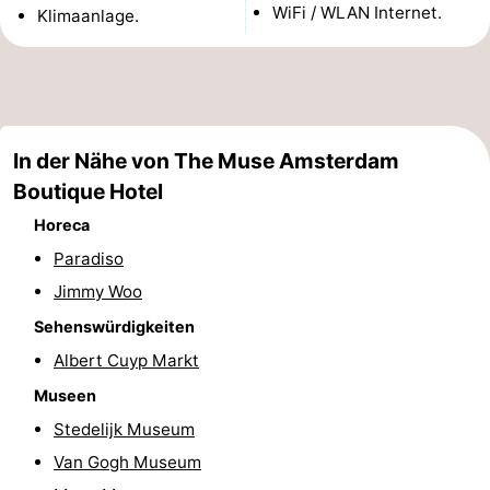
WiFi / WLAN Internet.
Klimaanlage.
Homohauptstadt
Rotlichtviertel
Geschichte
In der Nähe von The Muse Amsterdam
Stadt
Boutique Hotel
Horeca
der
Plätze
Paradiso
Diamante
im
Gärten
Jimmy Woo
Sehenswürdigkeiten
Zentrum
und
Stadtviertel
Albert Cuyp Markt
Parks
Umgebung
Museen
-
Stedelijk Museum
Van Gogh Museum
Nordholland
-