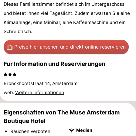
Dieses Familienzimmer befindet sich im Untergeschoss
Wandern
Unterhaltung
und bietet Ihnen viel Tageslicht. Zudem erwarten Sie eine
Nachtleben
Klimaanlage, eine Minibar, eine Kaffeemaschine und ein
Schreibtisch.
Essen
Preise hier ansehen
und direkt online reservieren
und
Einkäufen
Fur Information und Reservierungen
trinken
-
Märkte
-
Bronckhorststraat 14, Amsterdam
Warenhäuser
Veranstaltungen
web.
Weitere Informationen
Spezial
Eigenschaften von The Muse Amsterdam
Kanale
Boutique Hotel
Medien
Rauchen verboten.
Coffeeshops