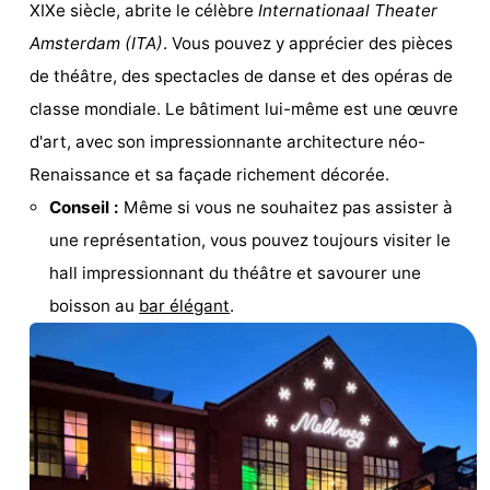
XIXe siècle, abrite le célèbre
Internationaal Theater
Faire
-
Amsterdam (ITA)
. Vous pouvez y apprécier des pièces
de théâtre, des spectacles de danse et des opéras de
du
Randonnée
Divertissement
classe mondiale. Le bâtiment lui-même est une œuvre
vélo
Vie
d'art, avec son impressionnante architecture néo-
Renaissance et sa façade richement décorée.
Nocturne
Aliments
Conseil :
Même si vous ne souhaitez pas assister à
et
Shopping
une représentation, vous pouvez toujours visiter le
hall impressionnant du théâtre et savourer une
Boissons
-
boisson au
bar élégant
.
Marchés
-
Grands
Faire
Magasins
du
Événements
vélo
Spécial