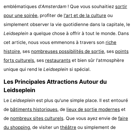
emblématiques d'
Amsterdam
! Que vous souhaitiez
sortir
d'hôtes
Chaumières
pour une soirée
, profiter de
l'art et de la culture
ou
-
simplement observer la vie quotidienne dans la capitale, le
Leidseplein
a quelque chose à offrir à tout le monde. Dans
Het
-
cet article, nous vous emmenons à travers son
riche
Amsterdamse
Spaarnwoude
Hôtels
histoire
, ses
nombreuses possibilités de sortie
, ses
points
forts culturels
, ses
restaurants
et bien sûr l'atmosphère
Bos
Last
unique qui rend le
Leidseplein
si spécial.
minutes
Musées
Les Principales Attractions Autour du
Attractions
Leidseplein
Le
Leidseplein
est plus qu'une simple place. Il est entouré
Choses
de
bâtiments historiques
, de
lieux de sortie modernes
et
à
Lieux
de
nombreux sites culturels
. Que vous ayez envie de
faire
du shopping
, de visiter un
théâtre
ou simplement de
faire
d'intérêt
-