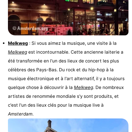
Canaux
Coffeeshops
Capitale
Melkweg
: Si vous aimez la musique, une visite à la
homosexuelle
Quartier
Melkweg
est incontournable. Cette ancienne laiterie a
été transformée en l'un des lieux de concert les plus
rouge
Histoire
célèbres des Pays-Bas. Du rock et du hip-hop à la
Ville
musique électronique et à l'art alternatif, il y a toujours
quelque chose à découvrir à la
Melkweg
. De nombreux
de
Places
artistes de renommée mondiale s'y sont produits, et
diamant
dans
Parcs
c'est l'un des lieux clés pour la musique live à
Amsterdam
.
le
et
Parties
centre
jardins
de
Environs