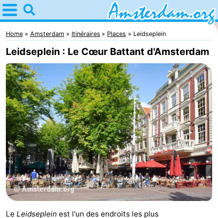
Home
Amsterdam
Home
Amsterdam
Itinéraires
Places
Leidseplein
Leidseplein : Le Cœur Battant d'Amsterdam
Itinéraires
Avec
les
Jeunes
enfants
adultes
Gratuitement
Passer
la
Appartements
nuit
Campings
Chambre
Le
Leidseplein
est l'un des endroits les plus