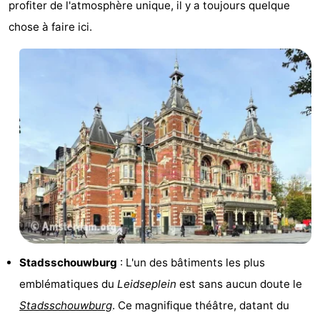
profiter de l'atmosphère unique, il y a toujours quelque
Musées
-
chose à faire ici.
Monuments
-
Églises
-
Points
Attractions
de
-
vue
Croisières
-
Experiences
Villages
&
Visites
Stadsschouwburg
: L'un des bâtiments les plus
villes
guidées
Sports
emblématiques du
Leidseplein
est sans aucun doute le
Stadsschouwburg
. Ce magnifique théâtre, datant du
-