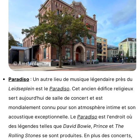
la
-
ville
Hollande
-
du
Hollande
Pratiques
Nord
du
Forum
Sud
Transports
Paradiso
: Un autre lieu de musique légendaire près du
en
Route
Leidseplein
est le
Paradiso
. Cet ancien édifice religieux
commun
Gare
sert aujourd'hui de salle de concert et est
mondialement connu pour son atmosphère intime et son
Centrale
Schiphol
acoustique exceptionnelle. Le
Paradiso
est l'endroit où
Eindhoven
des légendes telles que
David Bowie
,
Prince
et
The
Rolling Stones
se sont produites. En plus des concerts,
Stationnement