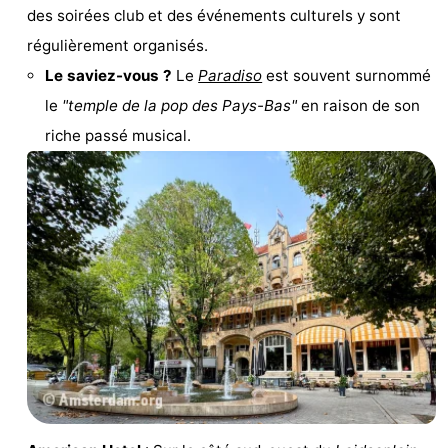
des soirées club et des événements culturels y sont
Astuces
régulièrement organisés.
Le saviez-vous ?
Le
Paradiso
est souvent surnommé
pour
Adresses
le
"temple de la pop des Pays-Bas"
en raison de son
les
Médicales
Météo
riche passé musical.
touristes
Contact
Us