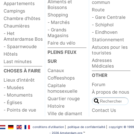
Aliments et
commun
Appartements
Boissons
Route
Campings
Shopping
- Gare Centrale
Chambre d'hôtes
- Marchés
- Schiphol
Chaumières
- Grands
- Eindhoven
- Het
Magasins
Amsterdamse Bos
Stationnement
Faire du vélo
- Spaarnwoude
Astuces pour les
PLEINS FEUX
touristes
Hôtels
Adresses
SUR
Last minutes
Médicales
Canaux
CHOSES À FAIRE
OTHER
Coffeeshops
Lieux d'intérêt
Forum
Capitale
- Musées
homosexuelle
À propos de nous
- Monuments
Quartier rouge
- Églises
Histoire
- Points de vue
Contact Us
Ville de diamant
conditions d‘utilisation
|
politique de confidentialité
|
copyright © 1999
- 2026 Amsterdam.org
™