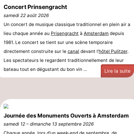
Concert Prinsengracht
Faire
-
samedi 22 août 2026
du
Randonnée
Divertissement
Un concert de musique classique traditionnel en plein air a
lieu chaque année au
Prisengracht
à
Amsterdam
depuis
vélo
Vie
1981. Le concert se tient sur une scène temporaire
Nocturne
Aliments
directement construite sur le
canal
devant l'
hôtel Pulitzer
.
Les spectateurs le regardent traditionnellement de leur
et
Shopping
bateau tout en dégustant du bon vin ...
Lire la suite
Boissons
-
Marchés
-
Grands
Faire
Journée des Monuments Ouverts à Amsterdam
Magasins
du
Événements
samedi 12
–
dimanche 13 septembre 2026
vélo
Spécial
Chaque année, lors d'un week-end de septembre, de