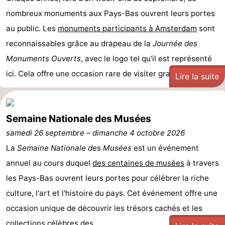
nombreux monuments aux Pays-Bas ouvrent leurs portes
Canaux
au public. Les
monuments participants à Amsterdam
sont
Coffeeshops
reconnaissables grâce au drapeau de la
Journée des
Monuments Ouverts
, avec le logo tel qu'il est représenté
Capitale
ici. Cela offre une occasion rare de visiter gratuiteme ...
Lire la suite
homosexuelle
Quartier
rouge
Histoire
Semaine Nationale des Musées
Ville
samedi 26 septembre
–
dimanche 4 octobre 2026
La
Semaine Nationale des Musées
est un événement
de
Places
annuel au cours duquel
des centaines de musées
à travers
diamant
dans
Parcs
les Pays-Bas ouvrent leurs portes pour célébrer la riche
culture, l'art et l'histoire du pays. Cet événement offre une
le
et
Parties
occasion unique de découvrir les trésors cachés et les
centre
jardins
de
Environs
collections célèbres des ...