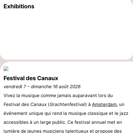
Exhibitions
d'hôtes
Chaumières
-
Het
-
Amsterdamse
Spaarnwoude
Hôtels
Bos
Last
minutes
Musées
Festival des Canaux
vendredi 7
–
dimanche 16 août 2026
Attractions
Vivez la musique comme jamais auparavant lors du
Choses
Festival des Canaux
(
Grachtenfestival
) à
Amsterdam
, un
événement unique qui rend la musique classique et le jazz
à
Lieux
accessibles à un large public. Ce festival annuel met en
faire
d'intérêt
-
lumière de jeunes musiciens talentueux et propose des