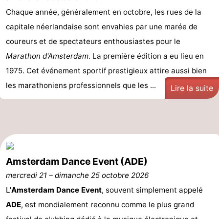
Chaque année, généralement en octobre, les rues de la
Astuces
capitale néerlandaise sont envahies par une marée de
pour
Adresses
coureurs et de spectateurs enthousiastes pour le
Marathon d'Amsterdam
. La première édition a eu lieu en
les
Médicales
Météo
1975. Cet événement sportif prestigieux attire aussi bien
touristes
Contact
les marathoniens professionnels que les ...
Lire la suite
Us
Amsterdam Dance Event (ADE)
mercredi 21
–
dimanche 25 octobre 2026
L'
Amsterdam Dance Event
, souvent simplement appelé
ADE
, est mondialement reconnu comme le plus grand