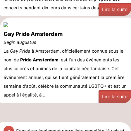
concerts pendant dix jours dans certains des ...
Lire la suite
Gay Pride Amsterdam
Begin augustus
La
Gay Pride
à
Amsterdam
, officiellement connue sous le
nom de
Pride Amsterdam
, est l'un des événements les
plus colorés et animés de la capitale néerlandaise. Cet
événement annuel, qui se tient généralement la première
semaine d'août, célèbre la
communauté LGBTQ+
et est un
appel à l'égalité, à ...
Lire la suite
»
Consultez
également notre liste complète "à voir et