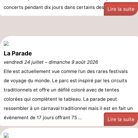
concerts pendant dix jours dans certains des ...
Musées
-
Lire la suite
Monuments
-
Églises
-
Points
Attractions
La Parade
vendredi 24 juillet
–
dimanche 9 août 2026
de
-
Elle est actuellement vue comme l’un des rares festivals
vue
Croisières
-
de voyage du monde. Le parc est inspiré par les circuits
traditionnels et offre un défilé coloré avec de tentes
Experiences
Villages
colorées qui complètent le tableau. La parade peut
&
Visites
ressembler à un carnaval traditionnel mais il est en fait un
évènement de 17 jours offrant 75 ...
villes
guidées
Sports
Lire la suite
-