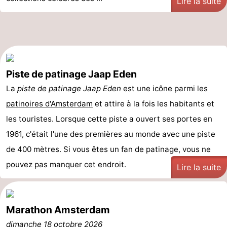
Lire la suite
la
-
ville
Hollande
-
du
Hollande
Pratiques
Piste de patinage Jaap Eden
Nord
du
Forum
La
piste de patinage Jaap Eden
est une icône parmi les
patinoires d'Amsterdam
et attire à la fois les habitants et
Sud
Transports
les touristes. Lorsque cette piste a ouvert ses portes en
en
Route
1961, c'était l'une des premières au monde avec une piste
de 400 mètres. Si vous êtes un fan de patinage, vous ne
commun
Gare
pouvez pas manquer cet endroit.
Lire la suite
Centrale
Schiphol
Eindhoven
Marathon Amsterdam
Stationnement
dimanche 18 octobre 2026