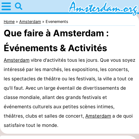
Home
Amsterdam
Home
Amsterdam
Evenements
Que faire à Amsterdam :
Itinéraires
Événements & Activités
Avec
Amsterdam
vibre d'activités tous les jours. Que vous soyez
les
Jeunes
intéressé par les marchés, les expositions, les concerts,
enfants
adultes
Gratuitement
les spectacles de théâtre ou les festivals, la ville a tout ce
qu'il faut. Avec un large éventail de divertissements de
Passer
classe mondiale, allant des grands festivals et
la
Appartements
événements culturels aux petites scènes intimes,
théâtres, clubs et salles de concert,
Amsterdam
a de quoi
nuit
Campings
satisfaire tout le monde.
Chambre