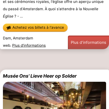
et ses cérémonies royales, l'église offre un aperçu unique
Faire
-
du passé d'
Amsterdam
. À quoi s'attendre à la
Nouvelle
Église
? - ...
du
Randonnée
Divertissement
Achetez vos billets à l'avance
vélo
Vie
Dam, Amsterdam
Nocturne
Aliments
Plus d'informations
web.
Plus d'informations
et
Shopping
Boissons
-
Marchés
-
Musée Ons' Lieve Heer op Solder
Grands
Faire
Magasins
du
Événements
vélo
Spécial