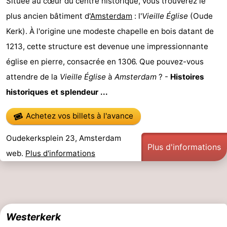
Située au cœur du centre historique, vous trouverez le
plus ancien bâtiment d'
Amsterdam
: l'
Vieille Église
(Oude
Astuces
Kerk). À l'origine une modeste chapelle en bois datant de
pour
Adresses
1213, cette structure est devenue une impressionnante
église en pierre, consacrée en 1306. Que pouvez-vous
les
Médicales
Météo
attendre de la
Vieille Église
à
Amsterdam
? -
Histoires
touristes
Contact
historiques et splendeur ...
Us
Achetez vos billets à l'avance
Oudekerksplein 23, Amsterdam
Plus d'informations
web.
Plus d'informations
Westerkerk