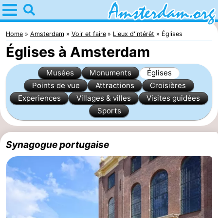
Home
Amsterdam
Home
Amsterdam
Voir et faire
Lieux d'intérêt
Églises
Églises à Amsterdam
Itinéraires
Musées
Monuments
Églises
Avec
Points de vue
Attractions
Croisières
Experiences
Villages & villes
Visites guidées
les
Jeunes
Sports
enfants
adultes
Gratuitement
Passer
Synagogue portugaise
la
Appartements
nuit
Campings
Chambre