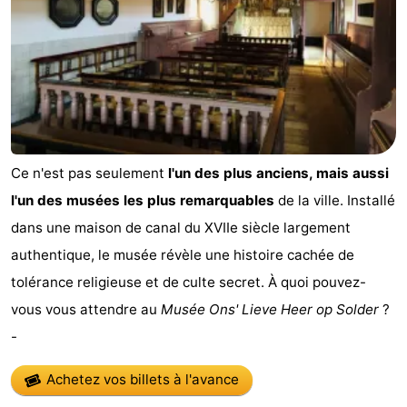
Canaux
Coffeeshops
Capitale
homosexuelle
Quartier
Ce n'est pas seulement
l'un des plus anciens, mais aussi
rouge
Histoire
l'un des musées les plus remarquables
de la ville. Installé
dans une maison de canal du XVIIe siècle largement
Ville
authentique, le musée révèle une histoire cachée de
de
Places
tolérance religieuse et de culte secret. À quoi pouvez-
vous vous attendre au
Musée Ons' Lieve Heer op Solder
?
diamant
dans
Parcs
-
le
et
Parties
Achetez vos billets à l'avance
centre
jardins
de
Environs