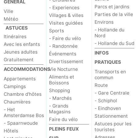
GÉNÉRAL
Parcs et jardins
- Experiences
Ville
Parties de la ville
Villages & villes
Météo
Environs
Visites guidées
ASTUCES
- Hollande du
Sports
Nord
Itinéraires
- Faire du vélo
- Hollande du Sud
Avec les enfants
- Randonnée
Jeunes adultes
INFOS
Événements
Gratuitement
Divertissement
PRATIQUES
ACCOMMODATIONS
Vie Nocturne
Transports en
Aliments et
commun
Appartements
Boissons
Route
Campings
Shopping
- Gare Centrale
Chambre d'hôtes
- Marchés
- Schiphol
Chaumières
- Grands
- Eindhoven
- Het
Magasins
Amsterdamse Bos
Stationnement
Faire du vélo
- Spaarnwoude
Astuces pour les
PLEINS FEUX
touristes
Hôtels
Adresses