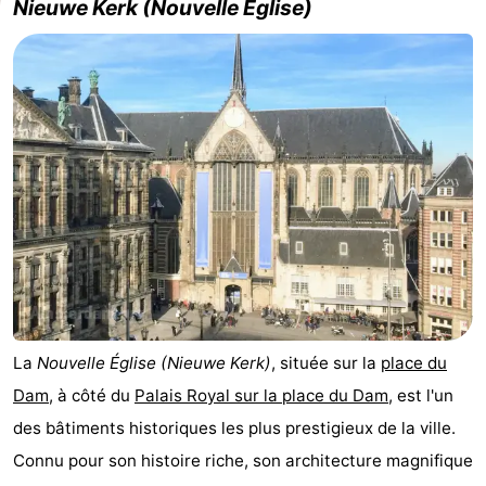
Nieuwe Kerk (Nouvelle Église)
Musées
-
Monuments
-
Églises
-
Points
Attractions
de
-
vue
Croisières
-
Experiences
Villages
La
Nouvelle Église (Nieuwe Kerk)
, située sur la
place du
&
Visites
Dam
, à côté du
Palais Royal sur la place du Dam
, est l'un
villes
guidées
Sports
des bâtiments historiques les plus prestigieux de la ville.
Connu pour son histoire riche, son architecture magnifique
-