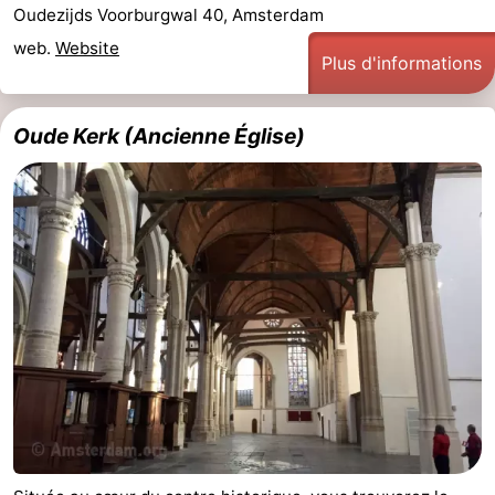
Oudezijds Voorburgwal 40, Amsterdam
la
-
web.
Website
Plus d'informations
ville
Hollande
-
Oude Kerk (Ancienne Église)
du
Hollande
Pratiques
Nord
du
Forum
Sud
Transports
en
Route
commun
Gare
Centrale
Schiphol
Eindhoven
Stationnement