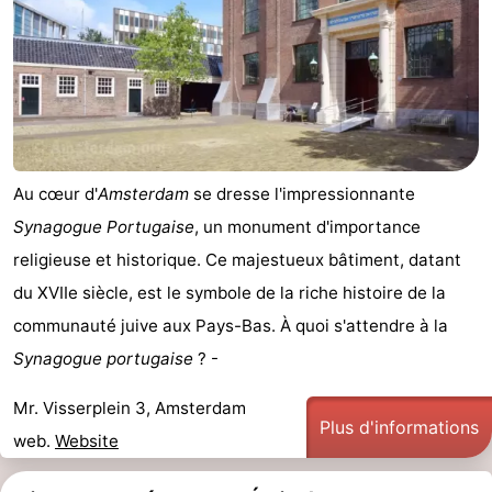
d'hôtes
Chaumières
-
Het
-
Amsterdamse
Spaarnwoude
Hôtels
Au cœur d'
Amsterdam
se dresse l'impressionnante
Bos
Last
Synagogue Portugaise
, un monument d'importance
religieuse et historique. Ce majestueux bâtiment, datant
minutes
Musées
du XVIIe siècle, est le symbole de la riche histoire de la
Attractions
communauté juive aux Pays-Bas. À quoi s'attendre à la
Synagogue portugaise
? -
Choses
Mr. Visserplein 3, Amsterdam
à
Lieux
Plus d'informations
web.
Website
faire
d'intérêt
-