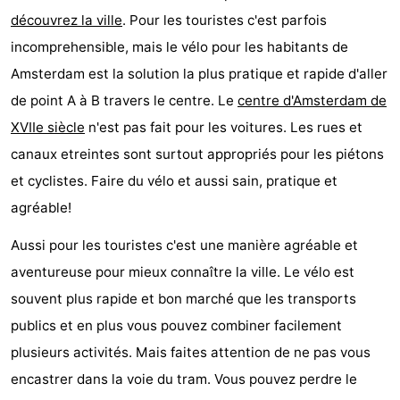
découvrez la ville
. Pour les touristes c'est parfois
d'hôtes
Chaumières
incomprehensible, mais le vélo pour les habitants de
-
Amsterdam est la solution la plus pratique et rapide d'aller
de point A à B travers le centre. Le
centre d'Amsterdam de
Het
-
XVIIe siècle
n'est pas fait pour les voitures. Les rues et
Amsterdamse
Spaarnwoude
Hôtels
canaux etreintes sont surtout appropriés pour les piétons
et cyclistes. Faire du vélo et aussi sain, pratique et
Bos
Last
agréable!
minutes
Musées
Aussi pour les touristes c'est une manière agréable et
Attractions
aventureuse pour mieux connaître la ville. Le vélo est
souvent plus rapide et bon marché que les transports
Choses
publics et en plus vous pouvez combiner facilement
à
Lieux
plusieurs activités. Mais faites attention de ne pas vous
encastrer dans la voie du tram. Vous pouvez perdre le
faire
d'intérêt
-