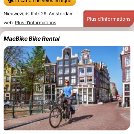
Location de vélos en ligne
Canaux
Nieuwezijds Kolk 29, Amsterdam
Plus d'informations
web.
Plus d'informations
Coffeeshops
Capitale
MacBike Bike Rental
homosexuelle
Quartier
rouge
Histoire
Ville
de
Places
diamant
dans
Parcs
le
et
Parties
centre
jardins
de
Environs