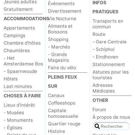
Jeunes adultes
INFOS
Événements
Gratuitement
Divertissement
PRATIQUES
ACCOMMODATIONS
Vie Nocturne
Transports en
Aliments et
commun
Appartements
Boissons
Route
Campings
Shopping
- Gare Centrale
Chambre d'hôtes
- Marchés
- Schiphol
Chaumières
- Grands
- Eindhoven
- Het
Magasins
Amsterdamse Bos
Stationnement
Faire du vélo
- Spaarnwoude
Astuces pour les
PLEINS FEUX
touristes
Hôtels
Adresses
SUR
Last minutes
Médicales
Canaux
CHOSES À FAIRE
OTHER
Coffeeshops
Lieux d'intérêt
Forum
Capitale
- Musées
homosexuelle
À propos de nous
- Monuments
Quartier rouge
- Églises
Histoire