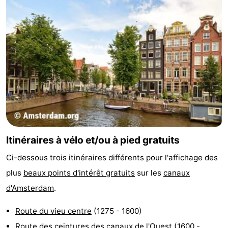
Astuces
pour
Adresses
les
Médicales
Météo
touristes
Contact
Us
Itinéraires à vélo et/ou à pied gratuits
Ci-dessous trois itinéraires différents pour l'affichage des
plus
beaux points d'intérêt gratuits
sur les
canaux
d'Amsterdam
.
Route du vieu centre
(1275 - 1600)
Route des ceintures des canaux de l'Ouest
(1600 -