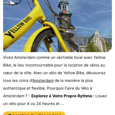
Faire
-
du
Randonnée
Divertissement
vélo
Vie
Nocturne
Aliments
et
Shopping
Vivez
Amsterdam
comme un véritable local avec
Yellow
Bike
, le lieu incontournable pour la location de vélos au
Boissons
-
cœur de la ville. Avec un vélo de
Yellow Bike
, découvrez
Marchés
-
tous les coins d'
Amsterdam
de la manière la plus
authentique et flexible. Pourquoi Faire du Vélo à
Grands
Faire
Amsterdam
? -
Explorez à Votre Propre Rythme :
Louez
Magasins
du
Événements
un vélo pour 4 ou 24 heures et ...
vélo
Spécial