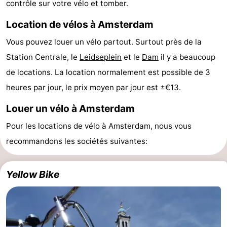
contrôle sur votre vélo et tomber.
Musées
-
Location de vélos à Amsterdam
Monuments
-
Vous pouvez louer un vélo partout. Surtout près de la
Station Centrale, le
Leidseplein
et le
Dam
il y a beaucoup
Églises
-
de locations. La location normalement est possible de 3
Points
Attractions
heures par jour, le prix moyen par jour est ±€13.
de
-
Louer un vélo à Amsterdam
Pour les locations de vélo à Amsterdam, nous vous
vue
Croisières
-
recommandons les sociétés suivantes:
Experiences
Villages
&
Visites
Yellow Bike
villes
guidées
Sports
-