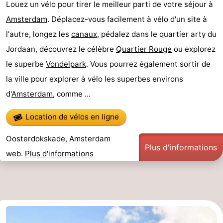
Louez un vélo pour tirer le meilleur parti de votre séjour à
la
-
Amsterdam
. Déplacez-vous facilement à vélo d'un site à
l'autre, longez les
canaux
, pédalez dans le quartier arty du
ville
Hollande
-
Jordaan, découvrez le célèbre
Quartier Rouge
ou explorez
du
Hollande
Pratiques
le superbe
Vondelpark
. Vous pourrez également sortir de
la ville pour explorer à vélo les superbes environs
Nord
du
Forum
d'
Amsterdam
, comme ...
Sud
Transports
Location de vélos en ligne
en
Route
Oosterdokskade, Amsterdam
Plus d'informations
commun
Gare
web.
Plus d'informations
Centrale
Schiphol
Eindhoven
Stationnement