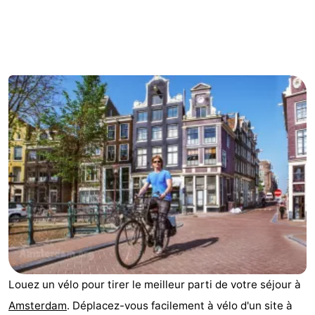
d'hôtes
Chaumières
-
Het
-
Amsterdamse
Spaarnwoude
Hôtels
Bos
Last
minutes
Musées
Attractions
Choses
à
Lieux
Louez un vélo pour tirer le meilleur parti de votre séjour à
faire
d'intérêt
-
Amsterdam
. Déplacez-vous facilement à vélo d'un site à