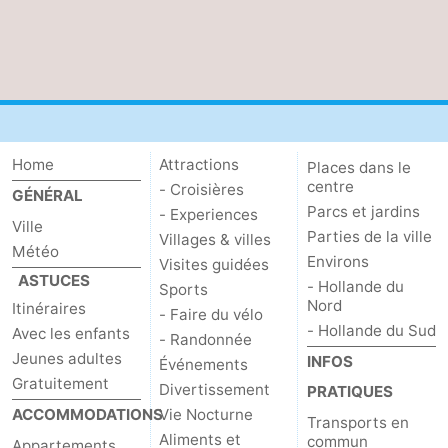
Astuces
pour
Adresses
les
Médicales
Météo
Home
Attractions
Places dans le
touristes
Contact
centre
- Croisières
GÉNÉRAL
Parcs et jardins
- Experiences
Us
Ville
Parties de la ville
Villages & villes
Météo
Environs
Visites guidées
ASTUCES
- Hollande du
Sports
Nord
Itinéraires
- Faire du vélo
- Hollande du Sud
Avec les enfants
- Randonnée
Jeunes adultes
INFOS
Événements
Gratuitement
Divertissement
PRATIQUES
ACCOMMODATIONS
Vie Nocturne
Transports en
Aliments et
commun
Appartements