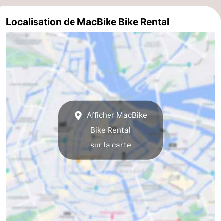
Canaux
Localisation de MacBike Bike Rental
Coffeeshops
Capitale
homosexuelle
Quartier
rouge
Histoire
Afficher MacBike
Ville
Bike Rental
sur la carte
de
Places
diamant
dans
Parcs
le
et
Parties
centre
jardins
de
Environs