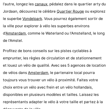
l'autre, longez les
canaux
, pédalez dans le quartier arty du
Musées
-
Jordaan, découvrez le célèbre
Quartier Rouge
ou explorez
Monuments
-
le superbe
Vondelpark
. Vous pourrez également sortir de
la ville pour explorer à vélo les superbes environs
Églises
-
d'
Amsterdam
, comme le Waterland ou l'Amstelland, le long
Points
Attractions
de l'Amstel.
de
-
Profitez de bons conseils sur les pistes cyclables à
emprunter, les règles de circulation et de stationnement
vue
Croisières
-
et louez un vélo de qualité. Avec ses 5 agences de location
Experiences
Villages
de vélos dans
Amsterdam
, le partenaire local pourra
toujours vous trouver un vélo à proximité. Faites votre
&
Visites
choix entre un vélo avec frein et un vélo hollandais,
villes
guidées
Sports
disponibles en plusieurs modèles et tailles. Laissez les
représentants adapter le vélo à votre taille et partez à la
-