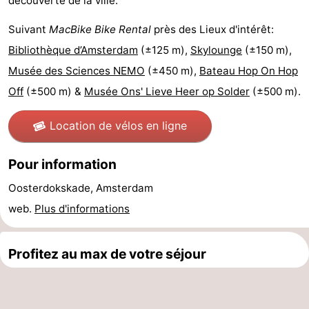
découverte de la ville.
Faire
-
Suivant
MacBike Bike Rental
près des Lieux d'intérêt:
Bibliothèque d’Amsterdam
(±125 m),
Skylounge
(±150 m),
du
Randonnée
Divertissement
Musée des Sciences NEMO
(±450 m),
Bateau Hop On Hop
vélo
Vie
Off
(±500 m) &
Musée Ons' Lieve Heer op Solder
(±500 m).
Nocturne
Aliments
Location de vélos en ligne
et
Shopping
Pour information
Boissons
-
Oosterdokskade, Amsterdam
Marchés
-
web.
Plus d'informations
Grands
Faire
Profitez au max de votre séjour
Magasins
du
Événements
vélo
Spécial