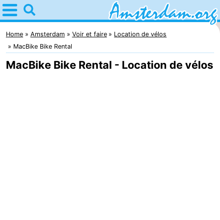
Home
Amsterdam
Home
Amsterdam
Voir et faire
Location de vélos
MacBike Bike Rental
Itinéraires
MacBike Bike Rental - Location de vélos
Avec
les
Jeunes
enfants
adultes
Gratuitement
Passer
la
Appartements
nuit
Campings
Chambre