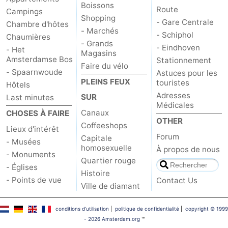
Boissons
Route
Campings
Shopping
- Gare Centrale
Chambre d'hôtes
- Marchés
- Schiphol
Chaumières
- Grands
- Eindhoven
- Het
Magasins
Amsterdamse Bos
Stationnement
Faire du vélo
- Spaarnwoude
Astuces pour les
PLEINS FEUX
touristes
Hôtels
Adresses
SUR
Last minutes
Médicales
Canaux
CHOSES À FAIRE
OTHER
Coffeeshops
Lieux d'intérêt
Forum
Capitale
- Musées
homosexuelle
À propos de nous
- Monuments
Quartier rouge
- Églises
Histoire
- Points de vue
Contact Us
Ville de diamant
conditions d‘utilisation
|
politique de confidentialité
|
copyright © 1999
- 2026 Amsterdam.org
™