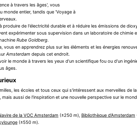
ence à travers les âges', vous
u monde entier, tandis que 'Voyage à
erveaux.
produire de l'électricité durable et à réduire les émissions de dio
ent expérimenter sous supervision dans un laboratoire de chimie et
 machine
Rube Goldberg
.
ica, vous en apprendrez plus sur les éléments et les énergies renouv
sur
Amsterdam
depuis cet endroit.
ir le monde à travers les yeux d'un scientifique fou ou d'un ingéni
ous âges.
urieux
milles, les écoles et tous ceux qui s'intéressent aux merveilles de la
, mais aussi de l'inspiration et une nouvelle perspective sur le mon
Navire de la VOC Amsterdam
(±250 m),
Bibliothèque d’Amsterdam
kylounge
(±550 m).