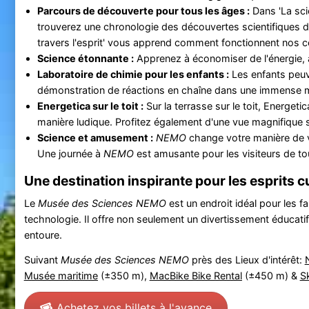
Parcours de découverte pour tous les âges :
Dans 'La sci
trouverez une chronologie des découvertes scientifiques d
travers l'esprit' vous apprend comment fonctionnent nos c
Science étonnante :
Apprenez à économiser de l'énergie, à 
Laboratoire de chimie pour les enfants :
Les enfants peuv
démonstration de réactions en chaîne dans une immense
Energetica sur le toit :
Sur la terrasse sur le toit, Energet
manière ludique. Profitez également d'une vue magnifique 
Science et amusement :
NEMO
change votre manière de vo
Une journée à
NEMO
est amusante pour les visiteurs de t
Une destination inspirante pour les esprits c
Le
Musée des Sciences NEMO
est un endroit idéal pour les fa
technologie. Il offre non seulement un divertissement éducatif
entoure.
Suivant
Musée des Sciences NEMO
près des Lieux d'intérêt:
Musée maritime
(±350 m),
MacBike Bike Rental
(±450 m) &
S
Achetez vos billets à l'avance