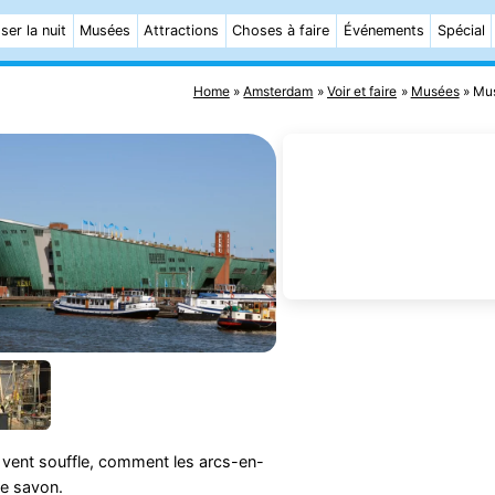
ser la nuit
Musées
Attractions
Choses à faire
Événements
Spécial
Home
Amsterdam
Voir et faire
Musées
Mus
e vent souffle, comment les arcs-en-
de savon.