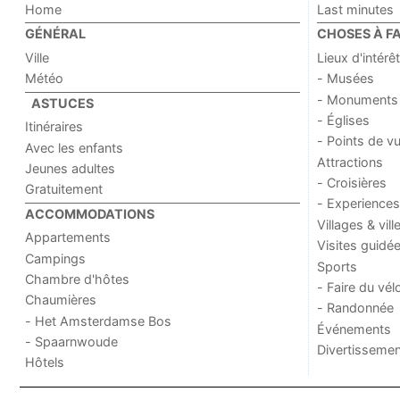
Home
Last minutes
GÉNÉRAL
CHOSES À FA
Ville
Lieux d'intérêt
Météo
- Musées
- Monuments
ASTUCES
- Églises
Itinéraires
- Points de v
Avec les enfants
Attractions
Jeunes adultes
- Croisières
Gratuitement
- Experiences
ACCOMMODATIONS
Villages & vill
Appartements
Visites guidé
Campings
Sports
Chambre d'hôtes
- Faire du vél
Chaumières
- Randonnée
- Het Amsterdamse Bos
Événements
- Spaarnwoude
Divertissemen
Hôtels