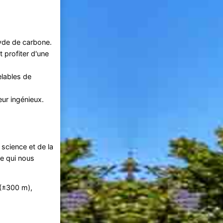
xyde de carbone.
 profiter d'une
elables de
eur ingénieux.
 science et de la
de qui nous
(±300 m),