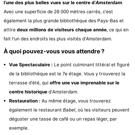
l'une des plus belles vues sur le centre d'
Amsterdam
.
d'hôtes
Chaumières
Avec une superficie de 28 000 mètres carrés, c'est
également la plus grande bibliothèque des Pays-Bas et
-
attire
deux millions de visiteurs chaque année
, ce qui en
Het
-
fait l'un des endroits les plus visités d'
Amsterdam
.
Amsterdamse
Spaarnwoude
Hôtels
À quoi pouvez-vous vous attendre ?
Bos
Last
Vue Spectaculaire :
Le point culminant littéral et figuré
de la bibliothèque est le 7e étage. Vous y trouverez la
minutes
Musées
terrasse d'été, qui
offre une vue imprenable sur le
Attractions
centre historique
d'
Amsterdam
.
Restauration :
Au même étage, vous trouverez
Choses
également le restaurant
Babel
, où les visiteurs peuvent
à
Lieux
déguster une tasse de café ou un repas léger, par
exemple.
faire
d'intérêt
-