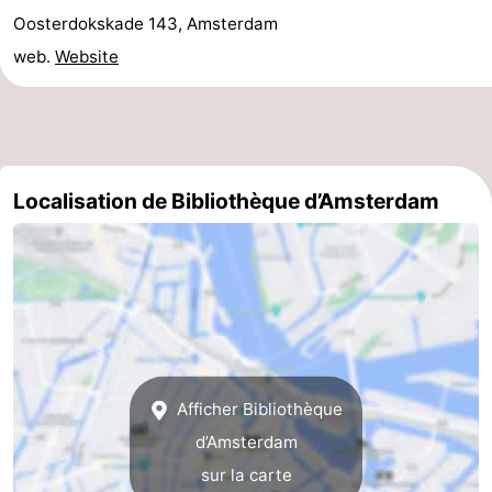
Oosterdokskade 143, Amsterdam
Canaux
web.
Website
Coffeeshops
Capitale
homosexuelle
Quartier
Localisation de Bibliothèque d’Amsterdam
rouge
Histoire
Ville
de
Places
diamant
dans
Parcs
Afficher Bibliothèque
le
et
Parties
d’Amsterdam
sur la carte
centre
jardins
de
Environs