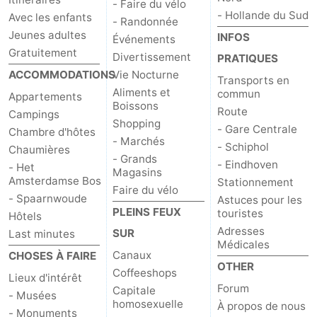
- Faire du vélo
- Hollande du Sud
Avec les enfants
- Randonnée
Jeunes adultes
INFOS
Événements
Gratuitement
Divertissement
PRATIQUES
ACCOMMODATIONS
Vie Nocturne
Transports en
Aliments et
commun
Appartements
Boissons
Route
Campings
Shopping
- Gare Centrale
Chambre d'hôtes
- Marchés
- Schiphol
Chaumières
- Grands
- Eindhoven
- Het
Magasins
Amsterdamse Bos
Stationnement
Faire du vélo
- Spaarnwoude
Astuces pour les
PLEINS FEUX
touristes
Hôtels
Adresses
SUR
Last minutes
Médicales
Canaux
CHOSES À FAIRE
OTHER
Coffeeshops
Lieux d'intérêt
Forum
Capitale
- Musées
homosexuelle
À propos de nous
- Monuments