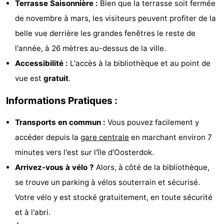
Terrasse Saisonnière :
Bien que la terrasse soit fermée
Musées
-
de novembre à mars, les visiteurs peuvent profiter de la
belle vue derrière les grandes fenêtres le reste de
Monuments
-
l'année, à 26 mètres au-dessus de la ville.
Églises
-
Accessibilité :
L'accès à la bibliothèque et au point de
vue est
gratuit
.
Points
Attractions
Informations Pratiques :
de
-
Transports en commun :
Vous pouvez facilement y
vue
Croisières
-
accéder depuis la
gare centrale
en marchant environ 7
Experiences
Villages
minutes vers l'est sur l'île d'Oosterdok.
Arrivez-vous à vélo ?
Alors, à côté de la bibliothèque,
&
Visites
se trouve un parking à vélos souterrain et sécurisé.
villes
guidées
Sports
Votre vélo y est stocké gratuitement, en toute sécurité
et à l'abri.
-