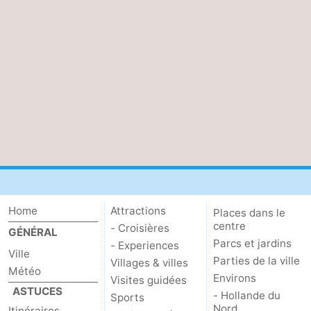
Astuces
pour
Adresses
les
Médicales
Météo
touristes
Contact
Us
Home
Attractions
Places dans le
centre
- Croisières
GÉNÉRAL
Parcs et jardins
- Experiences
Ville
Parties de la ville
Villages & villes
Météo
Environs
Visites guidées
ASTUCES
- Hollande du
Sports
Nord
Itinéraires