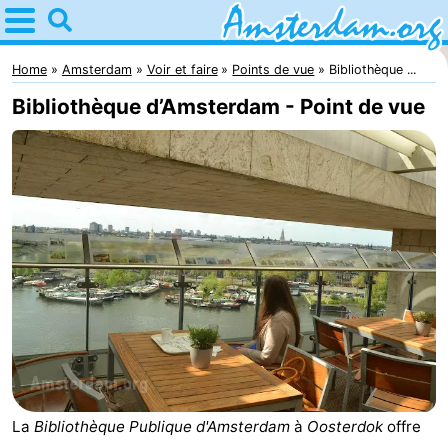
Home
Amsterdam
Home
Amsterdam
Voir et faire
Points de vue
Bibliothèque ...
Bibliothèque d’Amsterdam - Point de vue
Itinéraires
Avec
les
Jeunes
enfants
adultes
Gratuitement
Passer
la
Appartements
nuit
Campings
La
Bibliothèque Publique d'Amsterdam
à
Oosterdok
offre
Chambre