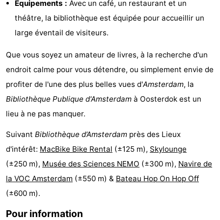
Équipements :
Avec un café, un restaurant et un
Faire
-
théâtre, la bibliothèque est équipée pour accueillir un
large éventail de visiteurs.
du
Randonnée
Divertissement
Que vous soyez un amateur de livres, à la recherche d'un
vélo
Vie
endroit calme pour vous détendre, ou simplement envie de
Nocturne
Aliments
profiter de l'une des plus belles vues d'
Amsterdam
, la
Bibliothèque Publique d'Amsterdam
à Oosterdok est un
et
Shopping
lieu à ne pas manquer.
Boissons
-
Suivant
Bibliothèque d’Amsterdam
près des Lieux
Marchés
-
d'intérêt:
MacBike Bike Rental
(±125 m),
Skylounge
(±250 m),
Musée des Sciences NEMO
(±300 m),
Navire de
Grands
Faire
la VOC Amsterdam
(±550 m) &
Bateau Hop On Hop Off
Magasins
du
Événements
(±600 m).
Pour information
vélo
Spécial