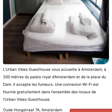
Astuces
pour
Adresses
les
Médicales
Météo
touristes
Contact
Us
L’Urban Vibes Guesthouse vous accueille à Amsterdam, à
300 mètres du palais royal d’Amsterdam et de la place du
Dam. Il accepte les fumeurs. Une connexion Wi-Fi est
fournie gratuitement dans l’ensemble des locaux de
l’Urban Vibes Guesthouse.
Oude Hoogstraat 7A, Amsterdam