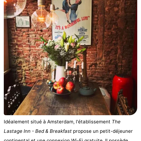
d'hôtes
Chaumières
-
Het
-
Amsterdamse
Spaarnwoude
Hôtels
Bos
Last
minutes
Musées
Attractions
Choses
à
Lieux
Idéalement situé à Amsterdam, l'établissement
The
Lastage Inn - Bed & Breakfast
propose un petit-déjeuner
faire
d'intérêt
-
continental et une connexion Wi-Fi gratuite. Il possède