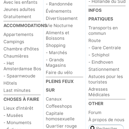
- Hollande du Sud
Avec les enfants
- Randonnée
Jeunes adultes
INFOS
Événements
Gratuitement
Divertissement
PRATIQUES
ACCOMMODATIONS
Vie Nocturne
Transports en
Aliments et
commun
Appartements
Boissons
Route
Campings
Shopping
- Gare Centrale
Chambre d'hôtes
- Marchés
- Schiphol
Chaumières
- Grands
- Eindhoven
- Het
Magasins
Amsterdamse Bos
Stationnement
Faire du vélo
- Spaarnwoude
Astuces pour les
PLEINS FEUX
touristes
Hôtels
Adresses
SUR
Last minutes
Médicales
Canaux
CHOSES À FAIRE
OTHER
Coffeeshops
Lieux d'intérêt
Forum
Capitale
- Musées
homosexuelle
À propos de nous
- Monuments
Quartier rouge