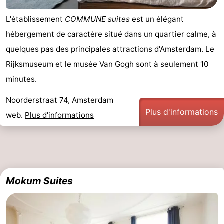
Faire
-
L'établissement
COMMUNE suites
est un élégant
hébergement de caractère situé dans un quartier calme, à
du
Randonnée
Divertissement
quelques pas des principales attractions d'Amsterdam. Le
vélo
Vie
Rijksmuseum et le musée Van Gogh sont à seulement 10
minutes.
Nocturne
Aliments
Noorderstraat 74, Amsterdam
et
Shopping
Plus d'informations
web.
Plus d'informations
Boissons
-
Marchés
-
Grands
Faire
Mokum Suites
Magasins
du
Événements
vélo
Spécial