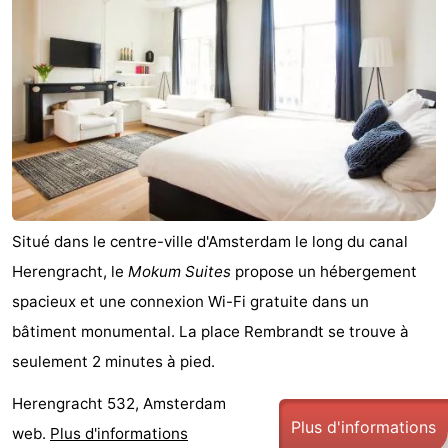
Canaux
Coffeeshops
Capitale
homosexuelle
Quartier
rouge
Histoire
Situé dans le centre-ville d'Amsterdam le long du canal
Ville
Herengracht, le
Mokum Suites
propose un hébergement
de
Places
spacieux et une connexion Wi-Fi gratuite dans un
bâtiment monumental. La place Rembrandt se trouve à
diamant
dans
Parcs
seulement 2 minutes à pied.
le
et
Parties
Herengracht 532, Amsterdam
Plus d'informations
web.
Plus d'informations
centre
jardins
de
Environs