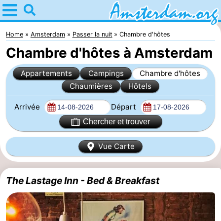
Home
Amsterdam
Home
Amsterdam
Passer la nuit
Chambre d'hôtes
Chambre d'hôtes à Amsterdam
Itinéraires
Appartements
Campings
Chambre d'hôtes
Avec
Chaumières
Hôtels
les
Jeunes
Arrivée
Départ
enfants
adultes
Gratuitement
Chercher et trouver
Passer
Vue Carte
la
Appartements
The Lastage Inn - Bed & Breakfast
nuit
Campings
Chambre