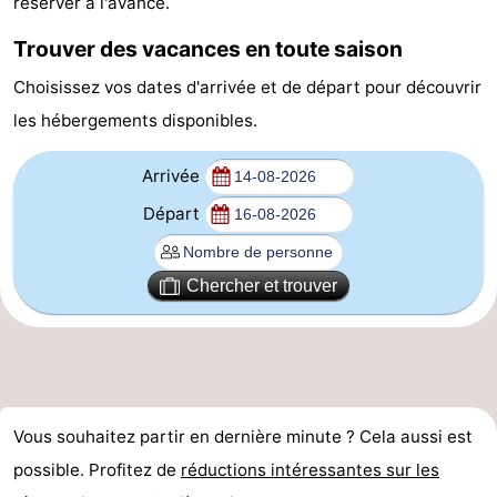
réserver à l'avance.
d'hôtes
Chaumières
Trouver des vacances en toute saison
-
Choisissez vos dates d'arrivée et de départ pour découvrir
les hébergements disponibles.
Het
-
Arrivée
Amsterdamse
Spaarnwoude
Hôtels
Départ
Bos
Last
minutes
Musées
Chercher et trouver
Attractions
Choses
à
Lieux
Vous souhaitez partir en dernière minute ? Cela aussi est
possible. Profitez de
réductions intéressantes sur les
faire
d'intérêt
-