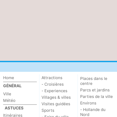
Canaux
Coffeeshops
Capitale
homosexuelle
Quartier
rouge
Histoire
Ville
Home
Attractions
Places dans le
de
Places
centre
- Croisières
GÉNÉRAL
Parcs et jardins
diamant
dans
Parcs
- Experiences
Ville
Parties de la ville
Villages & villes
Météo
le
et
Parties
Environs
Visites guidées
ASTUCES
- Hollande du
Sports
centre
jardins
de
Environs
Nord
Itinéraires
- Faire du vélo