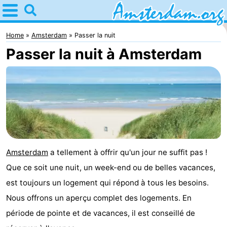
Home
Amsterdam
Home
Amsterdam
Passer la nuit
Passer la nuit à Amsterdam
Itinéraires
Avec
les
Jeunes
enfants
adultes
Gratuitement
Passer
Amsterdam
a tellement à offrir qu'un jour ne suffit pas !
Que ce soit une nuit, un week-end ou de belles vacances,
la
Appartements
est toujours un logement qui répond à tous les besoins.
nuit
Campings
Nous offrons un aperçu complet des logements. En
période de pointe et de vacances, il est conseillé de
Chambre