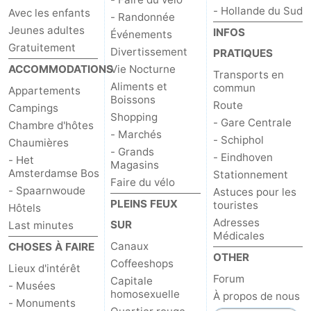
- Hollande du Sud
Avec les enfants
- Randonnée
la
-
Jeunes adultes
INFOS
Événements
Gratuitement
Divertissement
PRATIQUES
ville
Hollande
-
ACCOMMODATIONS
Vie Nocturne
Transports en
du
Hollande
Pratiques
Aliments et
commun
Appartements
Boissons
Route
Campings
Nord
du
Forum
Shopping
- Gare Centrale
Chambre d'hôtes
- Marchés
- Schiphol
Chaumières
Sud
Transports
- Grands
- Eindhoven
- Het
Magasins
Amsterdamse Bos
Stationnement
en
Route
Faire du vélo
- Spaarnwoude
Astuces pour les
PLEINS FEUX
touristes
Hôtels
commun
Gare
Adresses
SUR
Last minutes
Médicales
Centrale
Schiphol
Canaux
CHOSES À FAIRE
OTHER
Coffeeshops
Lieux d'intérêt
Eindhoven
Forum
Capitale
- Musées
homosexuelle
À propos de nous
- Monuments
Stationnement