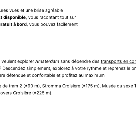
eures vues et une brise agréable
st disponible
, vous racontant tout sur
gratuit à bord
, vous pouvez facilement
i veulent explorer
Amsterdam
sans dépendre des
transports en c
 Descendez simplement, explorez à votre rythme et reprenez le p
ière détendue et confortable et profitez au maximum
e de tram 2
(±90 m),
Stromma Croisière
(±175 m),
Musée du sexe 
overs Croisière
(±225 m).