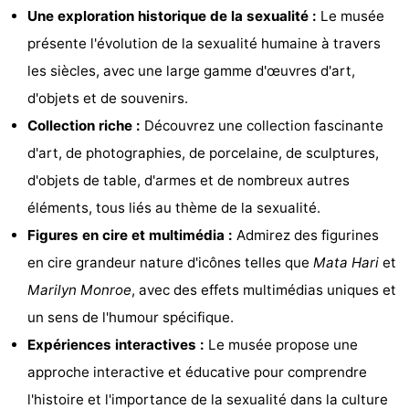
Une exploration historique de la sexualité :
Le musée
Musées
-
présente l'évolution de la sexualité humaine à travers
Monuments
-
les siècles, avec une large gamme d'œuvres d'art,
d'objets et de souvenirs.
Églises
-
Collection riche :
Découvrez une collection fascinante
Points
Attractions
d'art, de photographies, de porcelaine, de sculptures,
d'objets de table, d'armes et de nombreux autres
de
-
éléments, tous liés au thème de la sexualité.
vue
Croisières
-
Figures en cire et multimédia :
Admirez des figurines
en cire grandeur nature d'icônes telles que
Mata Hari
et
Experiences
Villages
Marilyn Monroe
, avec des effets multimédias uniques et
&
Visites
un sens de l'humour spécifique.
Expériences interactives :
Le musée propose une
villes
guidées
Sports
approche interactive et éducative pour comprendre
-
l'histoire et l'importance de la sexualité dans la culture