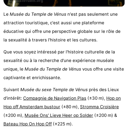
la
-
Le
Musée du Temple de Vénus
n'est pas seulement une
ville
Hollande
-
attraction touristique, c'est aussi une plateforme
éducative qui offre une perspective globale sur le rôle de
du
Hollande
Pratiques
la sexualité à travers l'histoire et les cultures.
Nord
du
Forum
Que vous soyez intéressé par l'histoire culturelle de la
sexualité ou à la recherche d'une expérience muséale
Sud
Transports
unique, le
Musée du Temple de Vénus
vous offre une visite
en
Route
captivante et enrichissante.
commun
Gare
Suivant
Musée du sexe Temple de Vénus
près des Lieux
d'intérêt:
Compagnie de Navigation Plas
(±30 m),
Hop on
Centrale
Schiphol
Hop off Amsterdam bustour
(±80 m),
Stromma Croisière
Eindhoven
(±200 m),
Musée Ons' Lieve Heer op Solder
(±200 m) &
Bateau Hop On Hop Off
(±225 m).
Stationnement