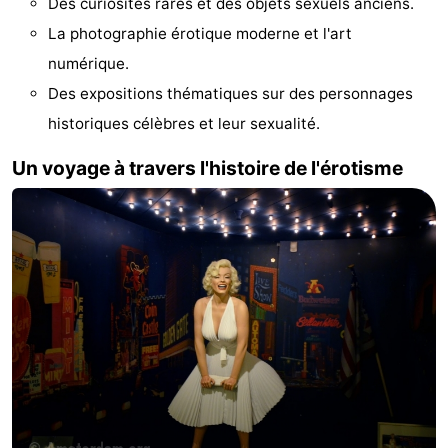
Des curiosités rares et des objets sexuels anciens.
Canaux
La photographie érotique moderne et l'art
numérique.
Coffeeshops
Des expositions thématiques sur des personnages
Capitale
historiques célèbres et leur sexualité.
homosexuelle
Quartier
Un voyage à travers l'histoire de l'érotisme
rouge
Histoire
Ville
de
Places
diamant
dans
Parcs
le
et
Parties
centre
jardins
de
Environs