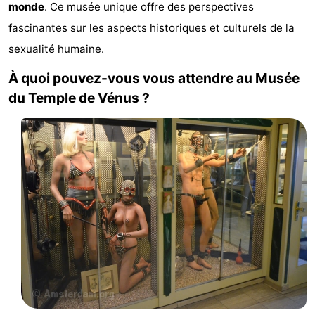
monde
. Ce musée unique offre des perspectives
d'hôtes
Chaumières
fascinantes sur les aspects historiques et culturels de la
sexualité humaine.
-
À quoi pouvez-vous vous attendre au Musée
Het
-
du Temple de Vénus ?
Amsterdamse
Spaarnwoude
Hôtels
Bos
Last
minutes
Musées
Attractions
Choses
à
Lieux
faire
d'intérêt
-