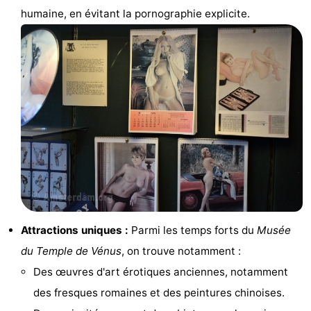
humaine, en évitant la pornographie explicite.
Faire
-
du
Randonnée
Divertissement
vélo
Vie
Nocturne
Aliments
et
Shopping
Boissons
-
Marchés
-
Attractions uniques :
Parmi les temps forts du
Musée
Grands
Faire
du Temple de Vénus
, on trouve notamment :
Magasins
du
Événements
Des œuvres d'art érotiques anciennes, notamment
des fresques romaines et des peintures chinoises.
vélo
Spécial