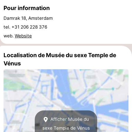
Pour information
Astuces
Damrak 18, Amsterdam
pour
Adresses
tel. +31 206 228 376
web.
Website
les
Médicales
Météo
touristes
Contact
Localisation de Musée du sexe Temple de
Vénus
Us
Afficher Musée du
sexe Temple de Vénus