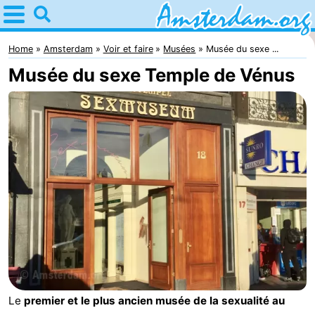
Home
Amsterdam
Home
Amsterdam
Voir et faire
Musées
Musée du sexe ...
Musée du sexe Temple de Vénus
Itinéraires
Avec
les
Jeunes
enfants
adultes
Gratuitement
Passer
la
Appartements
nuit
Campings
Le
premier et le plus ancien musée de la sexualité au
Chambre