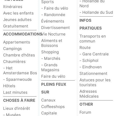
- Hollande du
Sports
Nord
Itinéraires
- Faire du vélo
- Hollande du Sud
Avec les enfants
- Randonnée
Jeunes adultes
INFOS
Événements
Gratuitement
Divertissement
PRATIQUES
ACCOMMODATIONS
Vie Nocturne
Transports en
Aliments et
commun
Appartements
Boissons
Route
Campings
Shopping
- Gare Centrale
Chambre d'hôtes
- Marchés
- Schiphol
Chaumières
- Grands
- Eindhoven
- Het
Magasins
Amsterdamse Bos
Stationnement
Faire du vélo
- Spaarnwoude
Astuces pour les
PLEINS FEUX
touristes
Hôtels
Adresses
SUR
Last minutes
Médicales
Canaux
CHOSES À FAIRE
OTHER
Coffeeshops
Lieux d'intérêt
Forum
Capitale
- Musées