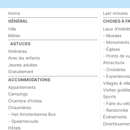
Home
Last minutes
GÉNÉRAL
CHOSES À FA
Ville
Lieux d'intérêt
Météo
- Musées
- Monuments
ASTUCES
- Églises
Itinéraires
- Points de v
Avec les enfants
Attractions
Jeunes adultes
- Croisières
Gratuitement
- Experiences
ACCOMMODATIONS
Villages & vill
Appartements
Visites guidé
Campings
Sports
Chambre d'hôtes
- Faire du vél
Chaumières
- Randonnée
- Het Amsterdamse Bos
Événements
- Spaarnwoude
Divertissemen
Hôtels