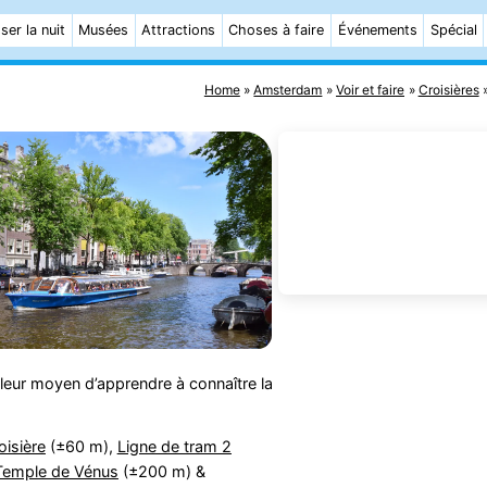
ser la nuit
Musées
Attractions
Choses à faire
Événements
Spécial
Home
Amsterdam
Voir et faire
Croisières
lleur moyen d’apprendre à connaître la
oisière
(±60 m),
Ligne de tram 2
Temple de Vénus
(±200 m) &