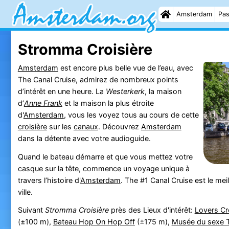
Amsterdam
Pas
Stromma Croisière
Amsterdam
est encore plus belle vue de l’eau, avec
The Canal Cruise, admirez de nombreux points
d’intérêt en une heure. La
Westerkerk
, la maison
d’
Anne Frank
et la maison la plus étroite
d'
Amsterdam
, vous les voyez tous au cours de cette
croisière
sur les
canaux
. Découvrez
Amsterdam
dans la détente avec votre audioguide.
Quand le bateau démarre et que vous mettez votre
casque sur la tête, commence un voyage unique à
travers l’histoire d'
Amsterdam
. The #1 Canal Cruise est le mei
ville.
Suivant
Stromma Croisière
près des Lieux d'intérêt:
Lovers Cr
(±100 m),
Bateau Hop On Hop Off
(±175 m),
Musée du sexe 