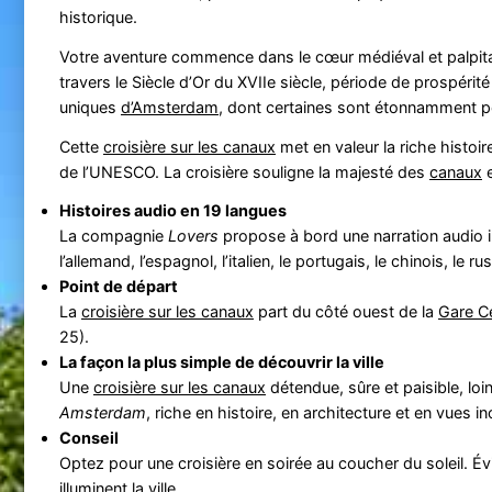
historique.
Votre aventure commence dans le cœur médiéval et palpita
travers le Siècle d’Or du XVIIe siècle, période de prospérité
uniques
d’Amsterdam
, dont certaines sont étonnamment pe
Cette
croisière sur les canaux
met en valeur la riche histoir
de l’UNESCO. La croisière souligne la majesté des
canaux
e
Histoires audio en 19 langues
La compagnie
Lovers
propose à bord une narration audio im
l’allemand, l’espagnol, l’italien, le portugais, le chinois, le ru
Point de départ
La
croisière sur les canaux
part du côté ouest de la
Gare Ce
25).
La façon la plus simple de découvrir la ville
Une
croisière sur les canaux
détendue, sûre et paisible, lo
Amsterdam
, riche en histoire, en architecture et en vues in
Conseil
Optez pour une croisière en soirée au coucher du soleil. Évi
illuminent la ville.