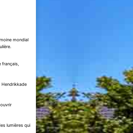
rimoine mondial
ulière.
 français,
s Hendrikkade
ouvrir
des lumières qui