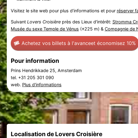
Visitez le site web pour plus d’informations et pour
réserver f
Suivant
Lovers Croisière
près des Lieux d'intérêt:
Stromma Cro
Musée du sexe Temple de Vénus
(±225 m) &
Compagnie de N
Achetez vos billets à l'avance
et économisez 10%
Pour information
Prins Hendrikkade 25, Amsterdam
tel. +31 205 301 090
web.
Plus d'informations
Localisation de Lovers Croisière