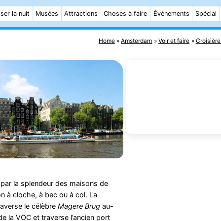
ser la nuit
Musées
Attractions
Choses à faire
Événements
Spécial
Home
Amsterdam
Voir et faire
Croisière
 par la splendeur des maisons de
 à cloche, à bec ou à col. La
raverse le célèbre
Magere Brug
au-
de la VOC et traverse l’ancien port