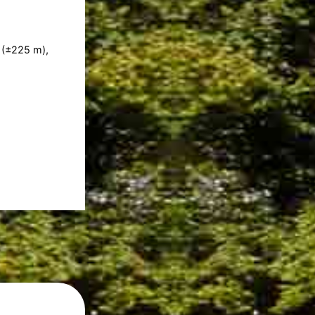
(±225 m),