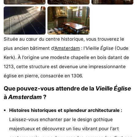
Musées
-
Monuments
-
Églises
-
Située au cœur du centre historique, vous trouverez le
plus ancien bâtiment d'
Amsterdam
: l'
Vieille Église
(Oude
Points
Attractions
Kerk). À l'origine une modeste chapelle en bois datant de
de
-
1213, cette structure est devenue une impressionnante
église en pierre, consacrée en 1306.
vue
Croisières
-
Que pouvez-vous attendre de la
Vieille Église
Experiences
Villages
à
Amsterdam
?
&
Visites
Histoires historiques et splendeur architecturale :
villes
guidées
Sports
Laissez-vous enchanter par le design gothique
majestueux et découvrez un lieu vibrant pour l'art
-