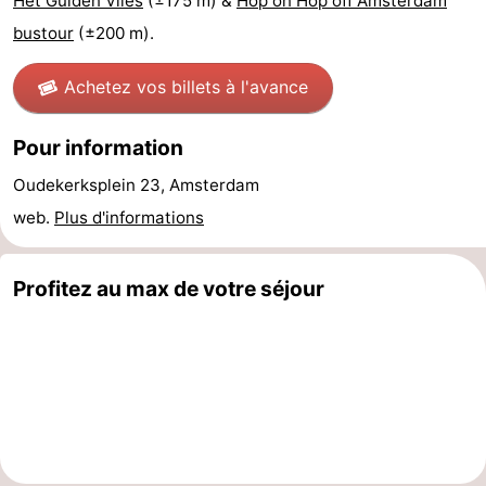
Het Gulden Vlies
(±175 m) &
Hop on Hop off Amsterdam
bustour
(±200 m).
Astuces
pour
Adresses
Achetez vos billets à l'avance
les
Médicales
Météo
Pour information
touristes
Contact
Oudekerksplein 23, Amsterdam
web.
Plus d'informations
Us
Profitez au max de votre séjour