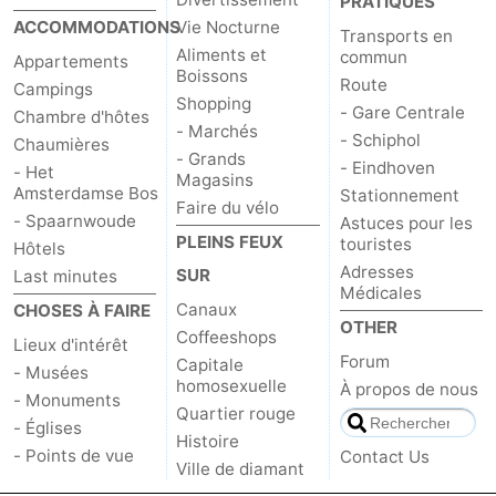
PRATIQUES
ACCOMMODATIONS
Vie Nocturne
Transports en
Aliments et
commun
Appartements
Boissons
Route
Campings
Shopping
- Gare Centrale
Chambre d'hôtes
- Marchés
- Schiphol
Chaumières
- Grands
- Eindhoven
- Het
Magasins
Amsterdamse Bos
Stationnement
Faire du vélo
- Spaarnwoude
Astuces pour les
PLEINS FEUX
touristes
Hôtels
Adresses
SUR
Last minutes
Médicales
Canaux
CHOSES À FAIRE
OTHER
Coffeeshops
Lieux d'intérêt
Forum
Capitale
- Musées
homosexuelle
À propos de nous
- Monuments
Quartier rouge
- Églises
Histoire
- Points de vue
Contact Us
Ville de diamant