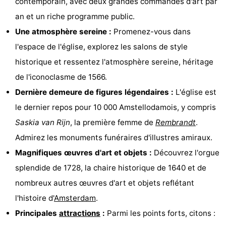
contemporain, avec deux grandes commandes d'art par
Faire
-
an et un riche programme public.
Une atmosphère sereine :
Promenez-vous dans
du
Randonnée
Divertissement
l'espace de l'église, explorez les salons de style
vélo
Vie
historique et ressentez l'atmosphère sereine, héritage
de l'iconoclasme de 1566.
Nocturne
Aliments
Dernière demeure de figures légendaires :
L'église est
et
Shopping
le dernier repos pour 10 000 Amstellodamois, y compris
Saskia van Rijn
, la première femme de
Rembrandt
.
Boissons
-
Admirez les monuments funéraires d'illustres amiraux.
Marchés
-
Magnifiques œuvres d'art et objets :
Découvrez l'orgue
splendide de 1728, la chaire historique de 1640 et de
Grands
Faire
nombreux autres œuvres d'art et objets reflétant
Magasins
du
Événements
l'histoire d'
Amsterdam
.
Principales
attractions
:
Parmi les points forts, citons :
vélo
Spécial