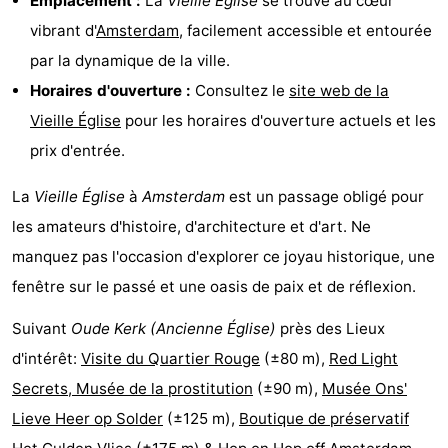
Emplacement :
La
Vieille Église
se trouve au cœur
vibrant d'
Amsterdam
, facilement accessible et entourée
la
-
par la dynamique de la ville.
ville
Hollande
-
Horaires d'ouverture :
Consultez le
site web de la
Vieille Église
pour les horaires d'ouverture actuels et les
du
Hollande
Pratiques
prix d'entrée.
Nord
du
Forum
La
Vieille Église
à
Amsterdam
est un passage obligé pour
Sud
Transports
les amateurs d'histoire, d'architecture et d'art. Ne
manquez pas l'occasion d'explorer ce joyau historique, une
en
Route
fenêtre sur le passé et une oasis de paix et de réflexion.
commun
Gare
Suivant
Oude Kerk (Ancienne Église)
près des Lieux
Centrale
Schiphol
d'intérêt:
Visite du Quartier Rouge
(±80 m),
Red Light
Secrets, Musée de la prostitution
(±90 m),
Musée Ons'
Eindhoven
Lieve Heer op Solder
(±125 m),
Boutique de préservatif
Stationnement