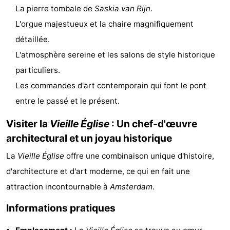
La pierre tombale de
Saskia van Rijn
.
Canaux
L'orgue majestueux et la chaire magnifiquement
Coffeeshops
détaillée.
L'atmosphère sereine et les salons de style historique
Capitale
particuliers.
homosexuelle
Quartier
Les commandes d'art contemporain qui font le pont
entre le passé et le présent.
rouge
Histoire
Visiter la
Vieille Église
: Un chef-d'œuvre
Ville
architectural et un joyau historique
de
Places
La
Vieille Église
offre une combinaison unique d'histoire,
d'architecture et d'art moderne, ce qui en fait une
diamant
dans
Parcs
attraction incontournable à
Amsterdam
.
le
et
Parties
Informations pratiques
centre
jardins
de
Environs