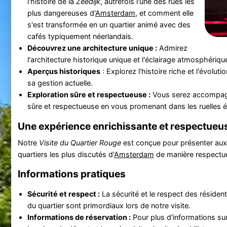
l'histoire de la
Zeedijk
, autrefois l'une des rues les
plus dangereuses d'
Amsterdam
, et comment elle
s'est transformée en un quartier animé avec des
cafés typiquement néerlandais.
Découvrez une architecture unique :
Admirez
l'architecture historique unique et l'éclairage atmosphérique
Aperçus historiques
: Explorez l'histoire riche et l'évoluti
sa gestion actuelle.
Exploration sûre et respectueuse :
Vous serez accompagné
sûre et respectueuse en vous promenant dans les ruelles é
Une expérience enrichissante et respectueu
Notre
Visite du Quartier Rouge
est conçue pour présenter aux 
quartiers les plus discutés d'
Amsterdam
de manière respectue
Informations pratiques
Sécurité et respect :
La sécurité et le respect des résident
du quartier sont primordiaux lors de notre visite.
Informations de réservation :
Pour plus d'informations sur 