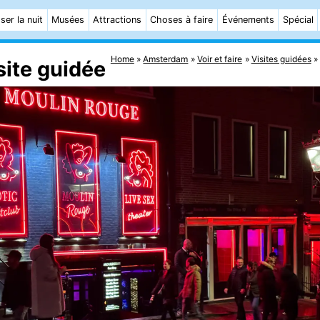
ser la nuit
Musées
Attractions
Choses à faire
Événements
Spécial
Home
Amsterdam
Voir et faire
Visites guidées
site guidée