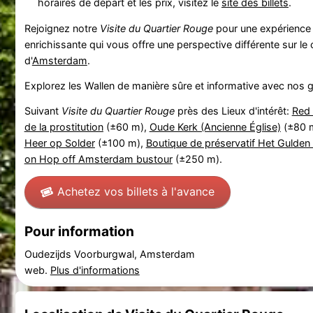
horaires de départ et les prix, visitez le
site des billets
.
Rejoignez notre
Visite du Quartier Rouge
pour une expérience 
enrichissante qui vous offre une perspective différente sur le
d'
Amsterdam
.
Explorez les Wallen de manière sûre et informative avec nos 
Suivant
Visite du Quartier Rouge
près des Lieux d'intérêt:
Red 
de la prostitution
(±60 m),
Oude Kerk (Ancienne Église)
(±80 
Heer op Solder
(±100 m),
Boutique de préservatif Het Gulden 
on Hop off Amsterdam bustour
(±250 m).
Achetez vos billets à l'avance
Pour information
Oudezijds Voorburgwal, Amsterdam
web.
Plus d'informations