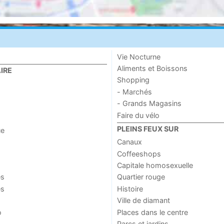
Vie Nocturne
Aliments et Boissons
IRE
Shopping
- Marchés
- Grands Magasins
Faire du vélo
PLEINS FEUX SUR
ue
Canaux
Coffeeshops
Capitale homosexuelle
es
Quartier rouge
es
Histoire
Ville de diamant
o
Places dans le centre
Parcs et jardins