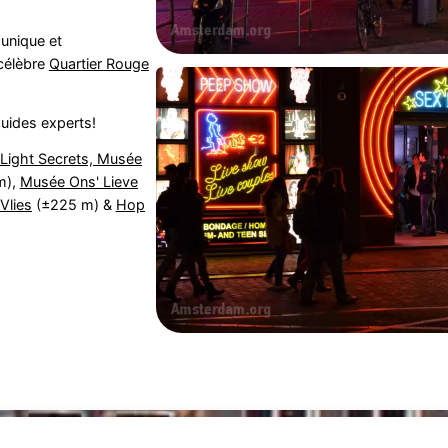
unique et
 célèbre
Quartier Rouge
guides experts!
Light Secrets, Musée
m),
Musée Ons' Lieve
Vlies
(±225 m) &
Hop