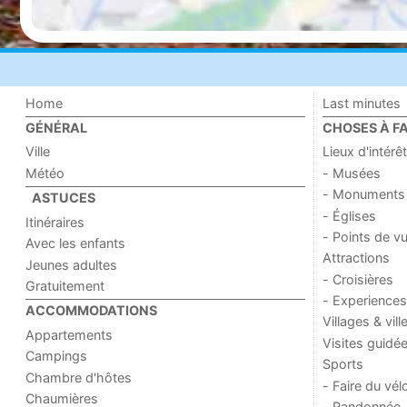
Home
Last minutes
GÉNÉRAL
CHOSES À FA
Ville
Lieux d'intérêt
Météo
- Musées
- Monuments
ASTUCES
- Églises
Itinéraires
- Points de v
Avec les enfants
Attractions
Jeunes adultes
- Croisières
Gratuitement
- Experiences
ACCOMMODATIONS
Villages & vill
Appartements
Visites guidé
Campings
Sports
Chambre d'hôtes
- Faire du vél
Chaumières
- Randonnée