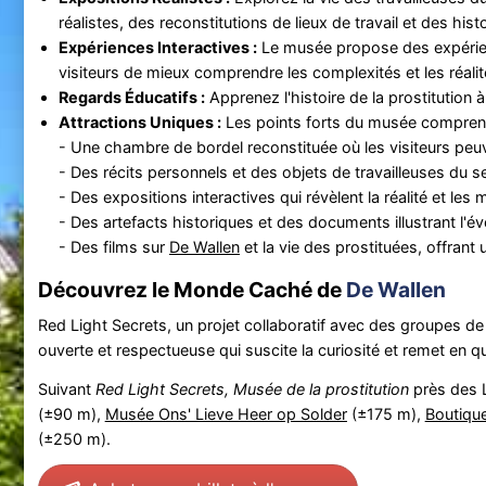
réalistes, des reconstitutions de lieux de travail et des hist
Expériences Interactives :
Le musée propose des expérien
visiteurs de mieux comprendre les complexités et les réalité
Regards Éducatifs :
Apprenez l'histoire de la prostitution 
Attractions Uniques :
Les points forts du musée compren
- Une chambre de bordel reconstituée où les visiteurs peuvent
- Des récits personnels et des objets de travailleuses du s
- Des expositions interactives qui révèlent la réalité et le
- Des artefacts historiques et des documents illustrant l'év
- Des films sur
De Wallen
et la vie des prostituées, offra
Découvrez le Monde Caché de
De Wallen
Red Light Secrets, un projet collaboratif avec des groupes de d
ouverte et respectueuse qui suscite la curiosité et remet en q
Suivant
Red Light Secrets, Musée de la prostitution
près des L
(±90 m),
Musée Ons' Lieve Heer op Solder
(±175 m),
Boutique
(±250 m).