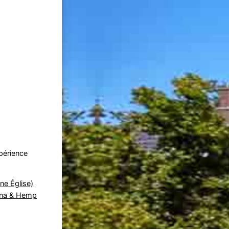
xpérience
ne Église)
ana & Hemp