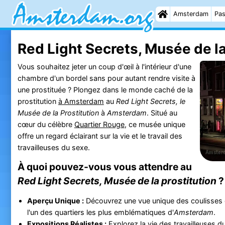
Amsterdam
Pas
Red Light Secrets, Musée de la
Vous souhaitez jeter un coup d'œil à l'intérieur d'une
chambre d'un bordel sans pour autant rendre visite à
une prostituée ? Plongez dans le monde caché de la
prostitution
à Amsterdam
au
Red Light Secrets, le
Musée de la Prostitution
à
Amsterdam
. Situé au
cœur du célèbre
Quartier Rouge
, ce musée unique
offre un regard éclairant sur la vie et le travail des
travailleuses du sexe.
À quoi pouvez-vous vous attendre au
Red Light Secrets, Musée de la prostitution
?
Aperçu Unique :
Découvrez une vue unique des coulisses 
l'un des quartiers les plus emblématiques d'
Amsterdam
.
Expositions Réalistes :
Explorez la vie des travailleuses d