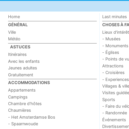
Home
Last minutes
GÉNÉRAL
CHOSES À FA
Ville
Lieux d'intérêt
Météo
- Musées
- Monuments
ASTUCES
- Églises
Itinéraires
- Points de v
Avec les enfants
Attractions
Jeunes adultes
- Croisières
Gratuitement
- Experiences
ACCOMMODATIONS
Villages & vill
Appartements
Visites guidé
Campings
Sports
Chambre d'hôtes
- Faire du vél
Chaumières
- Randonnée
- Het Amsterdamse Bos
Événements
- Spaarnwoude
Divertissemen