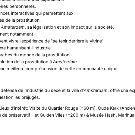
oires personnelles.
ces interactives qui permettent aux
s de la prostitution.
à
Amsterdam
, sa légalisation et son impact sur la société.
nent notamment :
 vivre l'expérience de "se tenir derrière la vitrine".
exe humanisant l'industrie.
s mythes du monde de la prostitution.
olution de la prostitution à
Amsterdam
.
nt une meilleure compréhension de cette communauté unique.
éfense de l'industrie du sexe et la ville d'
Amsterdam
, offre une e
uestion les préjugés.
ieux d'intérêt:
Visite du Quartier Rouge
(±60 m),
Oude Kerk (Ancien
 de préservatif Het Gulden Vlies
(±200 m) &
Musée Hash, Marihu