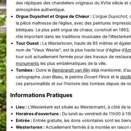
des répliques des chandeliers originaux du XVIIe siècle et 
atmosphère authentique.
Orgue Duyschot et Orgue de Chœur :
L'
orgue Duyschot
, 
la pièce maîtresse de l'église, avec des peintures impress
bibliques. Le plus petit orgue de chœur, construit en 1963
rôle important dans les traditions musicales de l'
Westerker
Tour Ouest :
La
Westertoren
, haute de 85 mètres et égal
nom de "Vieux Wester", est la plus haute tour d'église d'
Am
tour soit actuellement fermée pour des travaux de restaurati
monuments
les plus emblématiques de la ville.
Tombes :
Outre le
Rembrandt van Rijn
déjà mentionné, d'au
cartographe
Joan Blaeu
, le peintre
Govert Flinck
et le
disti
ces personnalités et sur l'histoire des tombes depuis de
Informations Pratiques
Lieu :
L'
Westerkerk
est située au Westermarkt, à côté de l
Horaires d'ouverture :
Du lundi au vendredi de 11h00 à 15
Entrée :
Entrée gratuite, les dons volontaires sont les bien
Westertoren :
Actuellement fermée à la montée en raison d