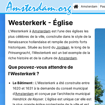
Amsterdam
Pas
Westerkerk - Église
L'
Westerkerk
à
Amsterdam
est l'une des églises les
plus célèbres de la ville, construite dans le style de la
Renaissance hollandaise et remplie de points forts
historiques. Située au bord du
Jordaan
, le long de la
Prinsengracht
, l'
Westerkerk
est un bel exemple de la
riche histoire et de la culture de
Amsterdam
.
Que pouvez-vous attendre de
l'
Westerkerk
?
Le Bâtiment :
L'
Westerkerk
a été construite entre
1620 et 1631 à la demande du conseil municipal
d'
Amsterdam
et conçue par l'architecte municipal
Hendrick de Keyser
. L'église est unique car elle est
la plus grande église protestante de la ville et est