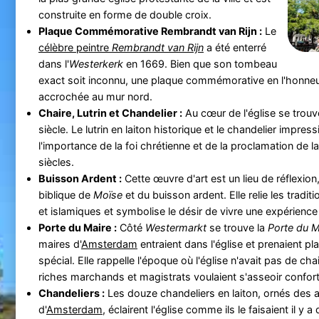
construite en forme de double croix.
Plaque Commémorative Rembrandt van Rijn :
Le
célèbre peintre
Rembrandt van Rijn
a été enterré
dans l'
Westerkerk
en 1669. Bien que son tombeau
exact soit inconnu, une plaque commémorative en l'honneur 
accrochée au mur nord.
Chaire, Lutrin et Chandelier :
Au cœur de l'église se trouv
siècle. Le lutrin en laiton historique et le chandelier impre
l'importance de la foi chrétienne et de la proclamation de la
siècles.
Buisson Ardent :
Cette œuvre d'art est un lieu de réflexion, 
biblique de
Moïse
et du buisson ardent. Elle relie les tradit
et islamiques et symbolise le désir de vivre une expérience 
Porte du Maire :
Côté
Westermarkt
se trouve la
Porte du M
maires d'
Amsterdam
entraient dans l'église et prenaient p
spécial. Elle rappelle l'époque où l'église n'avait pas de ch
riches marchands et magistrats voulaient s'asseoir confor
Chandeliers :
Les douze chandeliers en laiton, ornés des 
d'
Amsterdam
, éclairent l'église comme ils le faisaient il y 