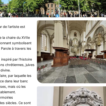
de l'artiste est
e la chaire du XVIIe
ssionnant symbolisent
 Parole à travers les
inspiré par l'histoire
ions chrétiennes, juives
divine.
aire
, par laquelle les
lace dans leur banc
aises, mais où les
tablement.
armoiries
a des siècles. Ce sont