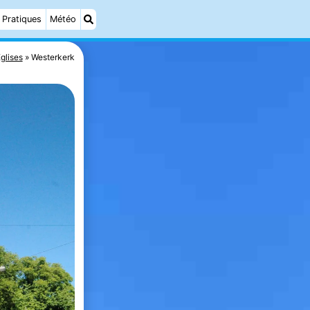
Pratiques
Météo
glises
Westerkerk