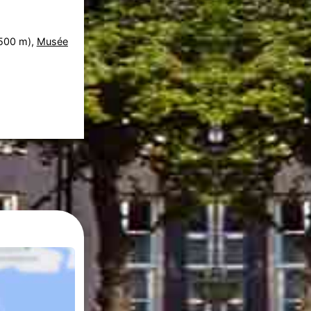
500 m),
Musée