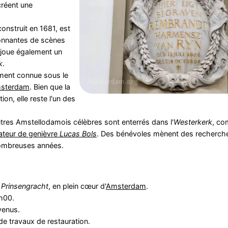
créent une
construit en 1681, est
ionnantes de scènes
, joue également un
k
.
ement connue sous le
sterdam
. Bien que la
on, elle reste l'un des
tres Amstellodamois célèbres sont enterrés dans l'
Westerkerk
, co
llateur de genièvre
Lucas Bols
. Des bénévoles mènent des recherches
 nombreuses années.
a
Prinsengracht
, en plein cœur d'
Amsterdam
.
h00.
venus.
e travaux de restauration.