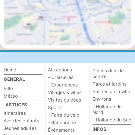
Astuces
pour
Adresses
les
Médicales
Météo
touristes
Contact
Us
Home
Attractions
Places dans le
centre
- Croisières
GÉNÉRAL
Parcs et jardins
- Experiences
Ville
Parties de la ville
Villages & villes
Météo
Environs
Visites guidées
ASTUCES
- Hollande du
Sports
Nord
Itinéraires
- Faire du vélo
- Hollande du Sud
Avec les enfants
- Randonnée
Jeunes adultes
INFOS
Événements