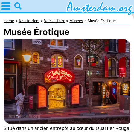
Home
Amsterdam
Home
Amsterdam
Voir et faire
Musées
Musée Érotique
Musée Érotique
Itinéraires
Avec
les
Jeunes
enfants
adultes
Gratuitement
Passer
la
Appartements
nuit
Campings
Chambre
Situé dans un ancien entrepôt au cœur du
Quartier Rouge
,