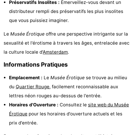
Préservatifs Insolites :
Émerveillez-vous devant un
Faire
-
distributeur rempli des préservatifs les plus insolites
que vous puissiez imaginer.
du
Randonnée
Divertissement
Le
Musée Érotique
offre une perspective intrigante sur la
vélo
Vie
sexualité et l'érotisme à travers les âges, entrelacée avec
Nocturne
Aliments
la culture locale d'
Amsterdam
.
et
Shopping
Informations Pratiques
Boissons
-
Emplacement :
Le
Musée Érotique
se trouve au milieu
du
Quartier Rouge
, facilement reconnaissable aux
Marchés
-
lettres néon rouges au-dessus de l'entrée.
Grands
Faire
Horaires d'Ouverture :
Consultez le
site web du Musée
Érotique
pour les horaires d'ouverture actuels et les
Magasins
du
Événements
prix d'entrée.
vélo
Spécial