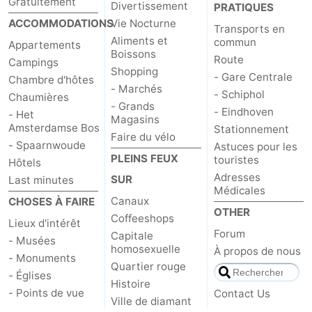
Gratuitement
Divertissement
PRATIQUES
ACCOMMODATIONS
Vie Nocturne
Transports en
Aliments et
commun
Appartements
Boissons
Route
Campings
Shopping
- Gare Centrale
Chambre d'hôtes
- Marchés
- Schiphol
Chaumières
- Grands
- Eindhoven
- Het
Magasins
Amsterdamse Bos
Stationnement
Faire du vélo
- Spaarnwoude
Astuces pour les
PLEINS FEUX
touristes
Hôtels
Adresses
SUR
Last minutes
Médicales
Canaux
CHOSES À FAIRE
OTHER
Coffeeshops
Lieux d'intérêt
Forum
Capitale
- Musées
homosexuelle
À propos de nous
- Monuments
Quartier rouge
- Églises
Histoire
- Points de vue
Contact Us
Ville de diamant