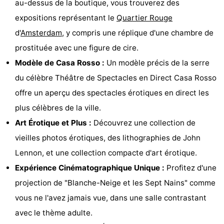
au-dessus de la boutique, vous trouverez des
Musées
-
expositions représentant le
Quartier Rouge
d'
Amsterdam
, y compris une réplique d'une chambre de
Monuments
-
prostituée avec une figure de cire.
Églises
-
Modèle de Casa Rosso :
Un modèle précis de la serre
du célèbre Théâtre de Spectacles en Direct Casa Rosso
Points
Attractions
offre un aperçu des spectacles érotiques en direct les
de
-
plus célèbres de la ville.
Art Érotique et Plus :
Découvrez une collection de
vue
Croisières
-
vieilles photos érotiques, des lithographies de John
Experiences
Villages
Lennon, et une collection compacte d'art érotique.
Expérience Cinématographique Unique :
Profitez d'une
&
Visites
projection de "Blanche-Neige et les Sept Nains" comme
villes
guidées
Sports
vous ne l'avez jamais vue, dans une salle contrastant
avec le thème adulte.
-