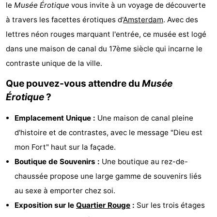
le
Musée Érotique
vous invite à un voyage de découverte
d'hôtes
Chaumières
à travers les facettes érotiques d'
Amsterdam
. Avec des
-
lettres néon rouges marquant l'entrée, ce musée est logé
dans une maison de canal du 17ème siècle qui incarne le
Het
-
contraste unique de la ville.
Amsterdamse
Spaarnwoude
Hôtels
Que pouvez-vous attendre du
Musée
Érotique
?
Bos
Last
Emplacement Unique :
Une maison de canal pleine
minutes
Musées
d'histoire et de contrastes, avec le message "Dieu est
Attractions
mon Fort" haut sur la façade.
Boutique de Souvenirs :
Une boutique au rez-de-
Choses
chaussée propose une large gamme de souvenirs liés
à
Lieux
au sexe à emporter chez soi.
Exposition sur le
Quartier Rouge
:
Sur les trois étages
faire
d'intérêt
-