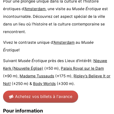
Pour une plongée unique dans la culture et l'histoire
Canaux
érotiques d'
Amsterdam
, une visite au
Musée Érotique
est
incontournable. Découvrez cet aspect spécial de la ville
Coffeeshops
dans un lieu où l'histoire et la culture contemporaine se
Capitale
rencontrent.
homosexuelle
Quartier
Vivez le contraste unique d'
Amsterdam
au
Musée
Érotique
!
rouge
Histoire
Suivant
Musée Érotique
près des Lieux d'intérêt:
Nieuwe
Ville
Kerk (Nouvelle Église)
(±50 m),
Palais Royal sur le Dam
(±90 m),
Madame Tussauds
(±175 m),
Ripley’s Believe It or
de
Places
Not!
(±250 m) &
Body Worlds
(±300 m).
diamant
dans
Parcs
Achetez vos billets à l'avance
le
et
Parties
Pour information
centre
jardins
de
Environs