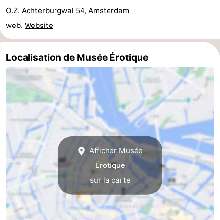
O.Z. Achterburgwal 54, Amsterdam
la
-
web.
Website
ville
Hollande
-
Localisation de Musée Érotique
du
Hollande
Pratiques
Nord
du
Forum
Sud
Transports
en
Route
commun
Gare
Afficher Musée
Érotique
Centrale
Schiphol
sur la carte
Eindhoven
Stationnement