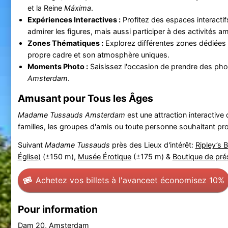
et la Reine
Máxima
.
Expériences Interactives :
Profitez des espaces interact
admirer les figures, mais aussi participer à des activités a
Zones Thématiques :
Explorez différentes zones dédiées à 
propre cadre et son atmosphère uniques.
Moments Photo :
Saisissez l'occasion de prendre des photo
Amsterdam
.
Amusant pour Tous les Âges
Madame Tussauds Amsterdam
est une attraction interactive
familles, les groupes d'amis ou toute personne souhaitant pr
Suivant
Madame Tussauds
près des Lieux d'intérêt:
Ripley’s B
Église)
(±150 m),
Musée Érotique
(±175 m) &
Boutique de prés
Achetez vos billets à l'avance
et économisez 10%
Pour information
Dam 20, Amsterdam