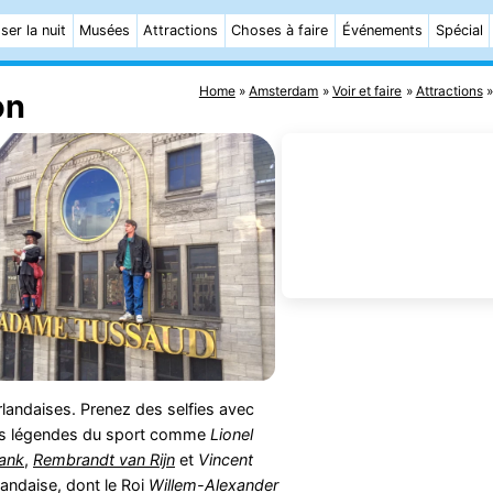
ser la nuit
Musées
Attractions
Choses à faire
Événements
Spécial
Home
Amsterdam
Voir et faire
Attractions
on
erlandaises. Prenez des selfies avec
s légendes du sport comme
Lionel
ank
,
Rembrandt van Rijn
et
Vincent
landaise, dont le Roi
Willem-Alexander