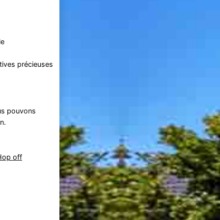
le
tives précieuses
ous pouvons
n.
op off