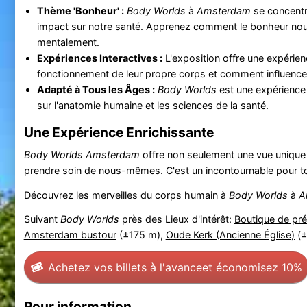
Thème 'Bonheur' :
Body Worlds
à
Amsterdam
se concentr
impact sur notre santé. Apprenez comment le bonheur nous
mentalement.
Expériences Interactives :
L'exposition offre une expérien
fonctionnement de leur propre corps et comment influencer 
Adapté à Tous les Âges :
Body Worlds
est une expérience 
sur l'anatomie humaine et les sciences de la santé.
Une Expérience Enrichissante
Body Worlds
Amsterdam
offre non seulement une vue unique
prendre soin de nous-mêmes. C'est un incontournable pour tous
Découvrez les merveilles du corps humain à
Body Worlds
à
A
Suivant
Body Worlds
près des Lieux d'intérêt:
Boutique de pré
Amsterdam bustour
(±175 m),
Oude Kerk (Ancienne Église)
(±
Achetez vos billets à l'avance
et économisez 10%
Pour information